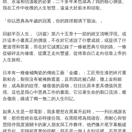
助、永遠相信溫暖的必要，二十多年來也成為了我的核心價值。
我在工作中收穫的人生智慧，遠遠大於薪水和頭銜。
「你以恩典為年歲的冠冕，你的路徑都滴下脂油。」
回顧半百人生，《詩篇》第六十五章十一節的經文清晰浮現。或
許這本小書真正的價值，不在於它述說了什麼成就，或提供了什
麼道理和答案，而在於它誠實記錄了一條被恩典引領的路。一條
從破碎走向修復、從匱乏走向豐盛、從倚靠自己走向信靠上帝的
人生旅程。
日本有一種修補陶瓷的傳統工藝「金繼」：工匠用生漆把碎片重
新粘合，裂痕沒有被掩飾遮蓋，反而因此被凸顯，撒上金粉銀
粉，成為新的紋理。修復後的器物，往往比原本更具價值與意
境。這也是我心中恩典工作的畫面。它沿著生命的裂口流淌，癒
合傷痕，鑲成了獨一無二的人生印記。
如果人生是一部電影，我多麼想在黑幕升起時，一一列出感謝名
單：那些曾經在低谷時接住我、在黑暗裡為我禱告、用耐心與智
慧陪伴我度過關卡的家人朋友與工作夥伴。他們像片尾字幕般緩
緩升起，安靜卻真實的提醒：我不是一個人走到這裡。不管是童