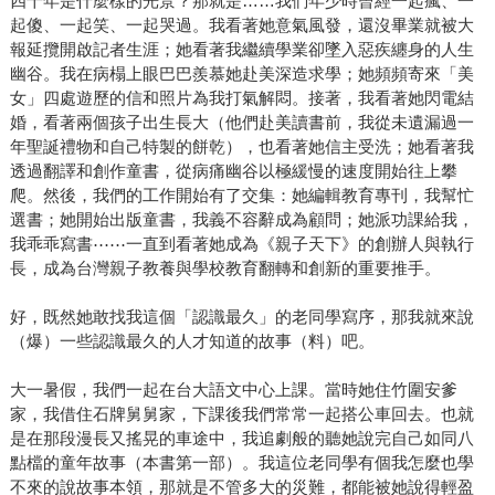
四十年是什麼樣的光景？那就是……我們年少時曾經一起瘋、一
起傻、一起笑、一起哭過。我看著她意氣風發，還沒畢業就被大
報延攬開啟記者生涯；她看著我繼續學業卻墜入惡疾纏身的人生
幽谷。我在病榻上眼巴巴羨慕她赴美深造求學；她頻頻寄來「美
女」四處遊歷的信和照片為我打氣解悶。接著，我看著她閃電結
婚，看著兩個孩子出生長大（他們赴美讀書前，我從未遺漏過一
年聖誕禮物和自己特製的餅乾），也看著她信主受洗；她看著我
透過翻譯和創作童書，從病痛幽谷以極緩慢的速度開始往上攀
爬。然後，我們的工作開始有了交集：她編輯教育專刊，我幫忙
選書；她開始出版童書，我義不容辭成為顧問；她派功課給我，
我乖乖寫書⋯⋯一直到看著她成為《親子天下》的創辦人與執行
長，成為台灣親子教養與學校教育翻轉和創新的重要推手。
好，既然她敢找我這個「認識最久」的老同學寫序，那我就來說
（爆）一些認識最久的人才知道的故事（料）吧。
大一暑假，我們一起在台大語文中心上課。當時她住竹圍安爹
家，我借住石牌舅舅家，下課後我們常常一起搭公車回去。也就
是在那段漫長又搖晃的車途中，我追劇般的聽她說完自己如同八
點檔的童年故事（本書第一部）。我這位老同學有個我怎麼也學
不來的說故事本領，那就是不管多大的災難，都能被她說得輕盈