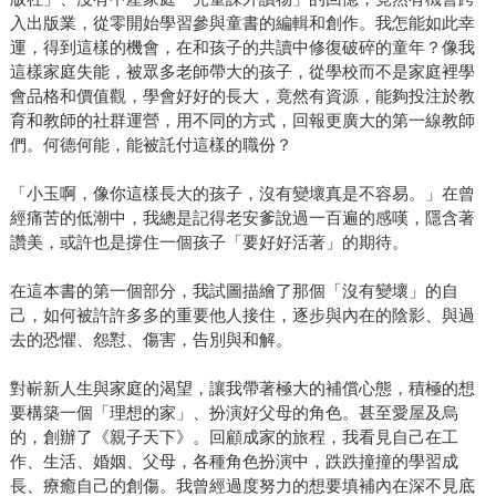
入出版業，從零開始學習參與童書的編輯和創作。我怎能如此幸
運，得到這樣的機會，在和孩子的共讀中修復破碎的童年？像我
這樣家庭失能，被眾多老師帶大的孩子，從學校而不是家庭裡學
會品格和價值觀，學會好好的長大，竟然有資源，能夠投注於教
育和教師的社群運營，用不同的方式，回報更廣大的第一線教師
們。何德何能，能被託付這樣的職份？
「小玉啊，像你這樣長大的孩子，沒有變壞真是不容易。」在曾
經痛苦的低潮中，我總是記得老安爹說過一百遍的感嘆，隱含著
讚美，或許也是撐住一個孩子「要好好活著」的期待。
在這本書的第一個部分，我試圖描繪了那個「沒有變壞」的自
己，如何被許許多多的重要他人接住，逐步與內在的陰影、與過
去的恐懼、怨懟、傷害，告別與和解。
對嶄新人生與家庭的渴望，讓我帶著極大的補償心態，積極的想
要構築一個「理想的家」、扮演好父母的角色。甚至愛屋及烏
的，創辦了《親子天下》。回顧成家的旅程，我看見自己在工
作、生活、婚姻、父母，各種角色扮演中，跌跌撞撞的學習成
長、療癒自己的創傷。我曾經過度努力的想要填補內在深不見底