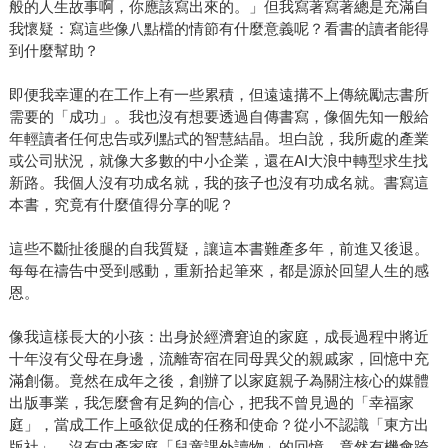
般的人生故事啊，你應該寫出來的。」但我寫著寫著總是充滿自
我懷疑：寫這些像八點檔的情節有什麼意義呢？看書的讀者能得
到什麼幫助？
即便我幸運的在工作上有一些累積，但遠遠搆不上傳統勵志書所
需要的「成功」。我也沒有想要透過自傳書寫，像個先知一般給
年輕讀者任何忠告或列點式的智慧結晶。坦白說，我所處的產業
或公司狀況，就像大多數的中小企業，還在AI大浪中轉型求生找
新路。我個人沒有功成名就，我的孩子也沒有功成名就。書寫這
本書，究竟有什麼值得分享的呢？
這些不斷扯後腿的自我質疑，讓這本書難產多年，前進又後退。
每每在禱告中受到感動，重新拾起筆來，都是源於回望人生的感
恩。
像我這樣長大的小孩：出身於經濟窘迫的家庭，成長過程中將近
十年沒有父母在身邊，流離寄宿在同母異父的親戚家，回憶中充
滿創傷。竟然在成年之後，創辦了以家庭親子為關注核心的媒體
出版事業，我怎麼會有足夠的信心，把我不曾見過的「幸福家
庭」，當成工作上亟欲促成的任務和使命？從小不認識「東方出
版社」、沒有中產家庭「兒童課外讀物」的回憶，竟然有機會跨