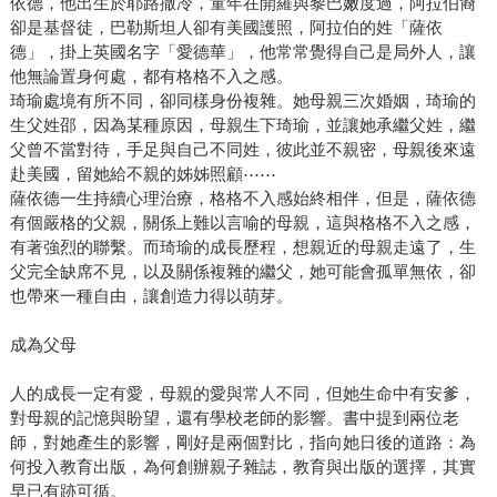
依德，他出生於耶路撒冷，童年在開羅與黎巴嫩度過，阿拉伯裔
卻是基督徒，巴勒斯坦人卻有美國護照，阿拉伯的姓「薩依
德」，掛上英國名字「愛德華」，他常常覺得自己是局外人，讓
他無論置身何處，都有格格不入之感。
琦瑜處境有所不同，卻同樣身份複雜。她母親三次婚姻，琦瑜的
生父姓邵，因為某種原因，母親生下琦瑜，並讓她承繼父姓，繼
父曾不當對待，手足與自己不同姓，彼此並不親密，母親後來遠
赴美國，留她給不親的姊姊照顧⋯⋯
薩依德一生持續心理治療，格格不入感始終相伴，但是，薩依德
有個嚴格的父親，關係上難以言喻的母親，這與格格不入之感，
有著強烈的聯繫。而琦瑜的成長歷程，想親近的母親走遠了，生
父完全缺席不見，以及關係複雜的繼父，她可能會孤單無依，卻
也帶來一種自由，讓創造力得以萌芽。
成為父母
人的成長一定有愛，母親的愛與常人不同，但她生命中有安爹，
對母親的記憶與盼望，還有學校老師的影響。書中提到兩位老
師，對她產生的影響，剛好是兩個對比，指向她日後的道路：為
何投入教育出版，為何創辦親子雜誌，教育與出版的選擇，其實
早已有跡可循。