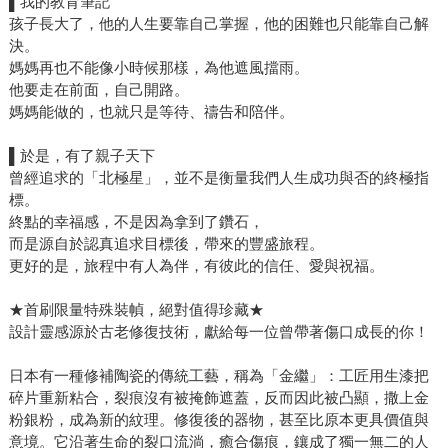
▌我的教育筆記
孩子長大了，他的人生要靠自己掌握，他的困難也只能靠自己解
決。
媽媽再也不能像小時候那樣，為他遮風擋雨。
他要走在前面，自己開路。
媽媽能做的，也就只是等待、禱告和陪伴。
▌於是，有了親子天下
曾經追求的「北極星」，並不是衡量我們人生成功與否的終極指
標。
終點的幸福感，不是因為拿到了鑽石，
而是源自於認真追求目標後，帶來的豐盛旅程。
更好的是，旅程中有人為伴，有彼此的信任、愛與祝福。
★首刷限量特殊裝幀，絕對值得珍藏★
設計靈感源於古老修復技術，獻給每一位曾帶著傷口成長的你！
日本有一種修補陶瓷的傳統工藝，稱為「金繼」：工匠用生漆把
碎片重新粘合，裂痕沒有被掩飾遮蓋，反而因此被凸顯，撒上金
粉銀粉，成為新的紋理。修復後的器物，甚至比原本更具價值與
意境。它沿著生命的裂口流淌，癒合傷痕，鑲成了獨一無二的人