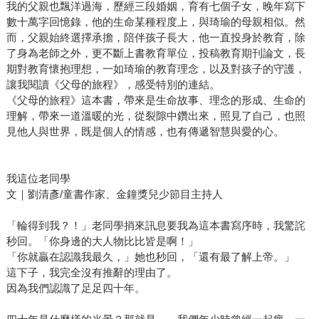
我的父親也飄洋過海，歷經三段婚姻，育有七個子女，晚年寫下
數十萬字回憶錄，他的生命某種程度上，與琦瑜的母親相似。然
而，父親始終選擇承擔，陪伴孩子長大，他一直投身於教育，除
了身為老師之外，更不斷上書教育單位，投稿教育期刊論文，長
期對教育懷抱理想，一如琦瑜的教育理念，以及對孩子的守護，
讓我閱讀《父母的旅程》，感受特別的連結。
《父母的旅程》這本書，帶來是生命故事、理念的形成、生命的
理解，帶來一道溫暖的光，從裂隙中鑽出來，照見了自己，也照
見他人與世界，既是個人的情感，也有傳遞智慧與愛的心。
我這位老同學
文｜劉清彥/童書作家、金鐘獎兒少節目主持人
「輪得到我？！」老同學捎來訊息要我為這本書寫序時，我驚詫
秒回。「你身邊的大人物比比皆是啊！」
「你就贏在認識我最久，」她也秒回，「還有最了解上帝。」
這下子，我完全沒有推辭的理由了。
因為我們認識了足足四十年。