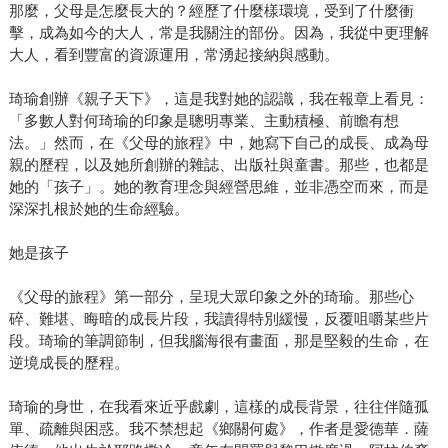
那麼，父母是怎麼長大的？經歷了什麼樣環境，受到了什麼衝
擊，成為如今的大人，常是我關注的部份。因為，我從中更理解
大人，看到豐富的資源運用，常湧起接納與感動。
琦瑜創辦《親子天下》，這是我對她的認識，我在報章上看見：
「多數人對何琦瑜的印象是聰明專業、主動積極、前瞻有想
法。」然而，在《父母的旅程》中，她寫下自己的成長、成為母
親的歷程，以及她所創辦的雜誌、出版社與童書。那些，也都是
她的「孩子」。她的教育理念與經營思維，並非憑空而來，而是
深深扎根於她的生命經驗。
她是孩子
《父母的旅程》第一部分，呈現大眾印象之外的琦瑜。那些心
碎、難堪、晦暗的成長片段，我讀得特別緩慢，反覆咀嚼某些片
段。琦瑜的筆調節制，但我腦海很有畫面，那是堅毅的生命，在
逆境成長的歷程。
琦瑜的身世，在我看來近乎戲劇，這樣的成長背景，往往伴隨孤
單、疏離與困惑。我不禁想起《鄉關何處》，作者是愛德華．薩