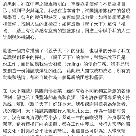
的黑洞，卻在中年之後逐漸明白，需要靠著信仰而不是靠著自
己，得到平安與滿足。我想在這本書中，試圖描繪旅程中的發現
和學習，曾有的裂痕與缺乏，如何轉變成力量；如何倚靠著恩典
和信仰，找到人生的北極星；如何透過《親子天下》這份「禮
物」，踏上有使命感有意義的豐盛旅程，回應上帝賦予我的人生
計劃與終極關心。
最後一個篇章描繪了《親子天下》的緣起，也坦承的分享了我在
母職與創業中的掙扎。《親子天下》的創生，對我來說不只是一
份工作，而是回應我生命召喚（calling）的使命任務。我不是想
要創造一份雜誌或爆紅的產品，藉此賺大錢或成功成名，所有的
動機和熱情，都來自於作為一個母親的困惑和需要。
在《天下雜誌》集團內部創業，雖然有著不同於獨立新創的各種
限制，卻也給了我豐沛的基底和資源，還有許多營運專業的支持
系統，幫助《親子天下》好好長大。我很感謝同樣身為創業者、
我的老闆、天下雜誌集團發行人殷允芃女士。作為一個眷村長
大、沒有家庭資源的野小孩，我這一生的前瞻視野、終身學習的
態度、還有積極正向的樂觀，都在工作中養成。發行人形塑的職
場文化：對美好公平社會的嚮往、相信自己可以為別人帶來幫