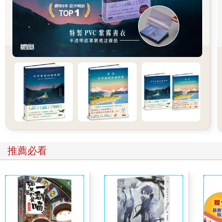
開始，那個有著草坪大房子和理想媽媽的美國夢破滅了，我回到
現實，學會欣賞眼前陌生的母親，重新認識這個有魔幻寫實般生
命故事的強悍女人。
不帶期望的和她相處，反而讓我和母親在她生命的最後十年，重
建了許多美好的回憶。我記得帶她去電影院看電影，這是愛看電
影的媽媽，到美國三十年第一次進電影院。我挑了一部卡通片
《一〇一忠狗》，選小鎮上班日完全沒有觀眾的時段，在戲院裡
同步口譯給她聽。我至今都還記得她像小孩一樣，在戲院裡大聲
說話的開心。
我記得她教我打毛線，然後我一邊打圍巾一邊「採訪」她的情
史，畢竟那個年代嫁了三個丈夫的女人應該也是個狠角色。我問
推薦必看
她為什麼要跟我生父在一起？她說她就是幫個忙，因為生父要申
請去沙烏地阿拉伯工作，需要有家眷證明，於是就辦了假結婚。
「假結婚不需要生小孩啊？你小孩夠多了這樣不是很累嗎？」我
像是旁觀者般輕描淡寫地問。她遲疑了好久，不知道該怎麼回答
這尷尬的問題，只好說：「對啊，就不知道怎麼搞的嘛……。」
就這樣，敷衍了我想像很久的身世之謎。