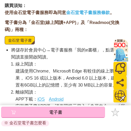
果電腦，但我並未擁有它，媽媽說我太小了……我用Google 建立
購買須知：
了蘋果論壇，想要邀請你來參加。」站長很好心而有些驚嚇的回
使用金石堂電子書服務即為同意
金石堂電子書服務條款
。
應：你真的只有十歲嗎？
電子書分為「金石堂(線上閱讀+APP)」及「Readmoo(兌換
碼)」兩種：
彼時小大毅最愛的活動，就是去逛光華商場和電腦展。他會拿一
堆免費DM回來一一講給媽媽聽，挑戰文組媽媽的耐心和理解力。
出國旅行不管是到哪裡，他最想去的所在都是當地的Apple
Store。小學五年級開始，他一定會熬夜同步聽賈伯斯的蘋果發表
將儲存於會員中心→電子書服務「我的e書櫃」，點選線上
會和開發者大會。我完全不了解當時英文聽力霧煞煞的大毅，到
閱讀直接開啟閱讀。
底在「聽什麼」。
線上閱讀：
建議使用Chrome、Microsoft Edge 有較佳的線上瀏覽效
大毅並不是典型成績好的理工男孩，也不是多數喜歡三C沉浸於
果， iOS 16 或以上版本，Android 6.0 以上版本，建議裝
遊戲的小宅男。他寫功課考試都比別人慢，從小學一年級開始，
置有6GB以上的記憶體，至少有 30 MB以上的容量。
媽媽就與他有著回家功課的對峙和戰爭。不是媽媽要求太高，也
離線閱讀：
不是他擺爛或不認真，而是這個孩子總是把簡單的事情想得太複
APP下載：
iOS
Android
雜：一個簡單反射性的造句作業，他會百轉千迴的想，「如果大
安裝電子書APP後，請依照提示登入「會員中心」→「我
家都這樣寫，我有沒有其他不一樣的表達方式？」一個有著標準
電子書
的E書櫃」→「電子書APP通行碼/載具管理」，取得通行
答案的選擇題，大毅會花時間找到每一個答案的破綻；如果成績
不好，媽媽問他有沒有需要補習，他會說，如果有足夠的時間，
碼再登入下載您所購買的電子書。完成下載後，點選任一
※ 金石堂電子書怎麼看
我每一題都會啊，為什麼在學校聽過一次還要去補習班再聽一
書籍即可開始離線閱讀。