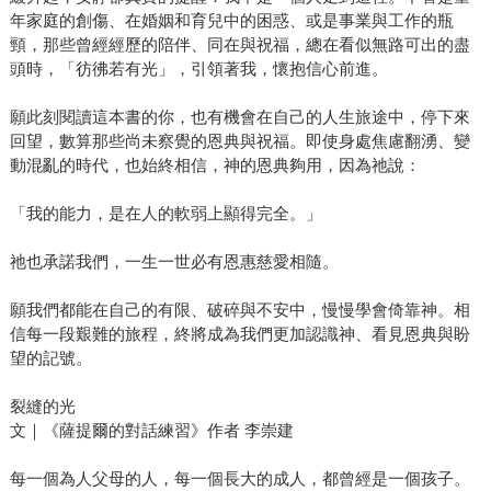
年家庭的創傷、在婚姻和育兒中的困惑、或是事業與工作的瓶
頸，那些曾經經歷的陪伴、同在與祝福，總在看似無路可出的盡
頭時，「彷彿若有光」，引領著我，懷抱信心前進。
願此刻閱讀這本書的你，也有機會在自己的人生旅途中，停下來
回望，數算那些尚未察覺的恩典與祝福。即使身處焦慮翻湧、變
動混亂的時代，也始終相信，神的恩典夠用，因為祂說：
「我的能力，是在人的軟弱上顯得完全。」
祂也承諾我們，一生一世必有恩惠慈愛相隨。
願我們都能在自己的有限、破碎與不安中，慢慢學會倚靠神。相
信每一段艱難的旅程，終將成為我們更加認識神、看見恩典與盼
望的記號。
裂縫的光
文｜《薩提爾的對話練習》作者 李崇建
每一個為人父母的人，每一個長大的成人，都曾經是一個孩子。