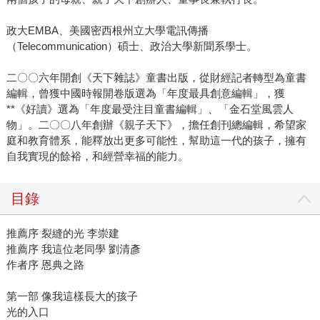
政大EMBA、美國密西根州立大學電訊傳播
（Telecommunication）碩士、政治大學新聞系學士。
二〇〇六年開創《天下雜誌》童書出版，從財經記者轉型為童書
編輯，曾獲中國時報開卷版選為「年度最具創意編輯」，獲
**《好讀》選為「年度最受注目童書編輯」、「金石堂風雲人
物」。二〇〇八年創辦《親子天下》，擔任創刊總編輯，希望家
庭和教育體系，能釋放出更多可能性，幫助這一代的孩子，擁有
自我實現的餘裕，和經營幸福的能力。
目錄
推薦序 裂縫的光 李崇建
推薦序 我這位老同學 劉清彥
作者序 恩典之路
第一部 像我這樣長大的孩子
光的入口