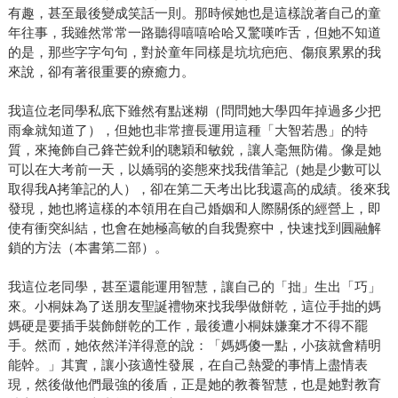
有趣，甚至最後變成笑話一則。那時候她也是這樣說著自己的童
年往事，我雖然常常一路聽得嘻嘻哈哈又驚嘆咋舌，但她不知道
的是，那些字字句句，對於童年同樣是坑坑疤疤、傷痕累累的我
來說，卻有著很重要的療癒力。
我這位老同學私底下雖然有點迷糊（問問她大學四年掉過多少把
雨傘就知道了），但她也非常擅長運用這種「大智若愚」的特
質，來掩飾自己鋒芒銳利的聰穎和敏銳，讓人毫無防備。像是她
可以在大考前一天，以嬌弱的姿態來找我借筆記（她是少數可以
取得我A拷筆記的人），卻在第二天考出比我還高的成績。後來我
發現，她也將這樣的本領用在自己婚姻和人際關係的經營上，即
使有衝突糾結，也會在她極高敏的自我覺察中，快速找到圓融解
鎖的方法（本書第二部）。
我這位老同學，甚至還能運用智慧，讓自己的「拙」生出「巧」
來。小桐妹為了送朋友聖誕禮物來找我學做餅乾，這位手拙的媽
媽硬是要插手裝飾餅乾的工作，最後遭小桐妹嫌棄才不得不罷
手。然而，她依然洋洋得意的說：「媽媽傻一點，小孩就會精明
能幹。」其實，讓小孩適性發展，在自己熱愛的事情上盡情表
現，然後做他們最強的後盾，正是她的教養智慧，也是她對教育