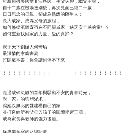
母親跳機美國當非法移民，生父失聯，繼父不親，
自十二歲在機場送別後，再次見面已經二十歲，
日日思念的母親，卻成為熟悉的陌生人；
長大成家、成為父母的旅程，
如何修復流離寄宿在不同親戚家、缺乏安全感的童年？
如何重新找回家的力量、愛的真諦？
親子天下創辦人何琦瑜
最深情的家庭書寫
打開這本書，你會讀到停不下來
⊹ ⊹ ⊹ ⊹ ⊹ ⊹ ⊹ ⊹ ⊹ ⊹ ⊹ ⊹ ⊹ ⊹ ⊹ ⊹ ⊹ ⊹ ⊹ ⊹ ⊹ ⊹ ⊹ ⊹
走過破碎流離的童年與騷動不安的青春時光，
對「家」的強烈渴求，
讓她以無比的愛建構自己的家，
並打造給所有父母與孩子的閱讀學習王國，
成為家長與教師的強力後盾。
從專業洞察的財經記者，