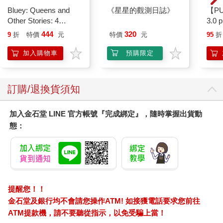
Bluey: Queens and
《星星的觀測日誌》
【P
Other Stories: 4
3.0
【內文試閱2】
Stories in 1 Book.
黑 
444
320
9
折
特價
元
特價
元
95
折
Hooray!
我的怪咖小孩
加入購物車
預購限定
第一次覺得大毅和我們全家「不同類」，是從他小學三年級，我
在尾牙抽到第一台iPhone 開始。當時iPhone 上市不久，大毅看到
這個奇妙的設備，充滿好奇。我以為他就是像多數孩子那樣，只
訂購/退換貨須知
是被手機上的遊戲畫面和觸碰反應吸引。沒想到他因為iPhone，
開始研究起手機構造、賈伯斯和電腦產業，以及所有蘋果相關的
加入金石堂 LINE 官方帳號『完成綁定』，隨時掌握出貨動
產品。
態：
小學四年級他讀完了超過八百頁的《賈伯斯傳》，彼時我和順子
爸爸都是只會用Windows Word 寫作的文組人，我們家還沒有人
會用蘋果電腦，不知道大毅特殊的興趣從何而來。但自此爾後，
每回逛書店，大毅開始離開我們的童書區，奔赴到宅男聚集的電
腦資訊類，買回一大堆媽媽爸爸都看不懂的電腦書。
提醒您！！
金石堂及銀行均不會請您操作ATM! 如接獲電話要求您前往
十歲那年，大毅花了兩個小時在電腦上以龜速寫信給一位網路上
ATM提款機，請不要聽從指示，以免受騙上當！
知名的蘋果教學與討論區站長，說：「我十歲，男，我也喜歡蘋