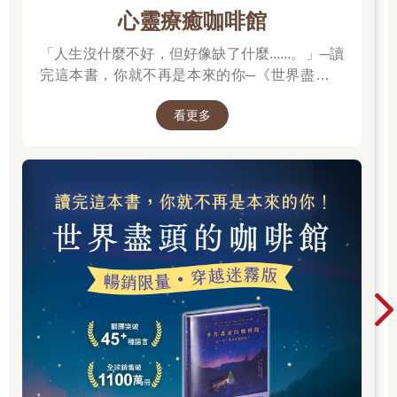
要經濟自主不拖累老去父母的迫切感，讓我每個假日都在打工，
心靈療癒咖啡館
匆匆讀完碩士，連畢業典禮都沒参加就飛回台灣找工作。更殘忍
的是，我朝思暮想的母親，已經不像家人。超過十年沒有一起生
「人生沒什麼不好，但好像缺了什麼......。」─讀
活，我們對彼此的陌生，搭配上對彼此的愛的期望，讓相處充滿
完這本書，你就不再是本來的你─《世界盡頭的
衝突。我的媽媽不記得我的生日，不知道我愛吃的菜，不認識我
咖啡館》
任何一位同學和朋友，我只是那個家裡，一位很熟的客人。
看更多
婚前將近十年，我每一年的年假都帶著大包小包的禮物，和不切
實際的母女團聚的期待，從台灣飛舊金山看媽媽。但每一次，都
帶著極大的失望和傷害離開。那時候，老去的母親搬到加州鄉下
和哥哥住，她仍然沒有自己獨立的住所，和一群在哥哥餐廳工作
的大陸師傅分住一個大房子。千里迢迢飛去看她，多數時間卻在
聽她說不完的抱怨，還有那餐廳裡親戚間傷人的耳語。我當著不
稱職的、憤怒的司機，在沒有GPS的年代，天生路痴的我，要帶
著她開好幾小時的車，沿途買菜／租錄影帶／看病兼訪友。那實
在不是二十來歲的我，想要的假期生活。
在二十七歲那次激烈的翻舊帳之後，我突然了悟，媽媽已經是個
年近七十的老人了，我不應該期待她改變，變成我心目中「理想
母親」的樣子。往事已矣，我不需要背負著童年的遺憾與傷害，
自憐自艾。我已經有能力，也應該要重寫自己的人生。從那一刻