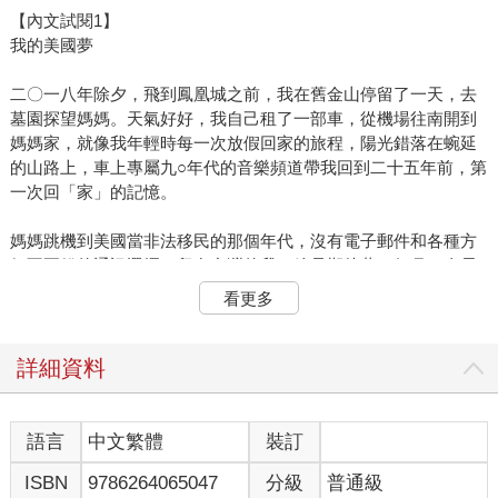
【內文試閱1】
我的美國夢
二〇一八年除夕，飛到鳳凰城之前，我在舊金山停留了一天，去
墓園探望媽媽。天氣好好，我自己租了一部車，從機場往南開到
媽媽家，就像我年輕時每一次放假回家的旅程，陽光錯落在蜿延
的山路上，車上專屬九○年代的音樂頻道帶我回到二十五年前，第
一次回「家」的記憶。
媽媽跳機到美國當非法移民的那個年代，沒有電子郵件和各種方
便不要錢的通訊選擇，留在台灣的我，總是期待著一個月一次長
長的信，和逢年過節才有的越洋電話。小時候對舊金山的想像，
看更多
就是從那些隻字片語，和電視上的美國影集拼湊而成。我想像媽
媽住在兩層樓有草坪的大房子裡。剛開始幾年，媽媽總是告訴
我，她很快就回來了；後來幾年，她總是說，她很快就會帶我去
詳細資料
美國了。
日子久了，媽媽搞不清我長大的速度，經常寄來一箱箱太大或是
語言
中文繁體
裝訂
太小的新衣。青少年時期痛苦或沮喪時，我就會告訴同學，也像
ISBN
9786264065047
分級
普通級
是安慰我自己：沒關係，媽媽快要接我去美國了。對當時的我來