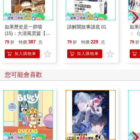
大概因為我是家裡唯一對她的故事有興趣的孩子，媽媽過世前把
她寫的十幾萬字回憶錄和日記，以及她的相簿都交給了我。翻讀
她大江大海般的生命史，看到這位命運多舛、才情洋溢的老太
太，好勇敢強悍；我也並不遺憾的，在她描繪三個丈夫、七個兒
如果歷史是一群喵
請解開故事謎底 01
如果
女，恩怨情仇曲折離奇的情節中，看見並理解，自己不過只是她
(15)：大清風雲篇【萌
：《
生命中跑龍套的小角色。媽媽最後和繼父一起安葬在加州鄉下墓
貓漫畫學歷史】
喵》
387
229
79
折
特價
元
79
折
特價
元
79
折
園。這次去看她的時候，整個墓園只有我一人，但我並不感到害
【首
怕。她的墓安放在布滿鮮花的大草地上，面向教堂屋頂的十字
加入購物車
加入購物車
架，是她生前挑過，喜愛的樣子。我在她的墓前安靜的思念她，
也紀念我自己的成長。我大聲禱告，感謝上帝給媽媽這麼美麗的
安息之所。我也真心感謝母親的付出，自己當了媽媽之後，才更
您可能會喜歡
能體會把自己的需要放在一旁，全心全意為兒女付出的艱難。雖
然我跟媽媽永遠無法像正常母女那樣，擁有相互了解、熟悉親密
的關係，但我謝謝她遺傳給我一點點她的勇敢，一點點她強大的
冒險基因，讓我有機會擁有比她幸運的人生。
離開墓園的時候我刻意開車巡過她晚年住過的房子、我陪她一起
去過的超市，與充滿八卦耳語的小哥的餐廳︙︙這些曾經讓我那
麼嚮往，又令我傷心的家的記憶，那個不切實際的「美國夢」，
也都隨著母親的逝世徹底離開我的生命了。