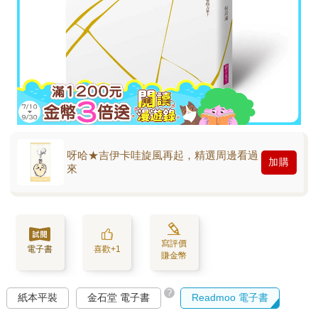
呀哈★吉伊卡哇旋風再起，精選周邊看過
加購
來
寫評價
電子書
喜歡+1
賺金幣
?
紙本平裝
金石堂 電子書
Readmoo 電子書