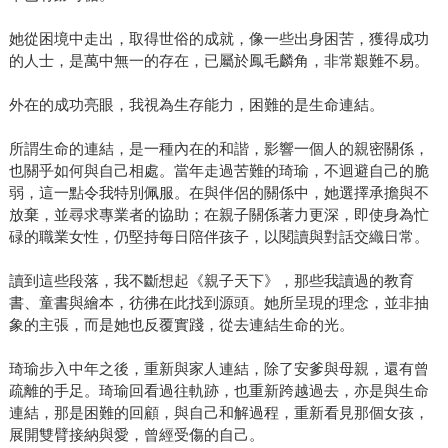
她從困境中走出，取得世俗的成就，像一些出身困苦，獲得成功
的人士，是萬中無一的存在，已屬於鳳毛麟角，非常艱難不易。
外在的成功亮眼，我視為生存能力，困難的是生命連結。
所謂生命的連結，是一種內在的和諧，影響一個人的親密關係，
也關乎如何與自己相處。當年走過苦難的琦瑜，不迴避自己的脆
弱，這一點令我特別佩服。在與伴侶的關係中，她選擇承擔與不
放棄，並尋求專業者的協助；在親子關係著力更深，即使身為忙
碌的職業女性，仍堅持每日陪伴孩子，以閱讀與對話交織日常。
讀到這些段落，我不斷想起《親子天下》，那些我讀過的教育
書、童書與繪本，彷彿在此找到源頭。她所呈現的理念，並非抽
象的主張，而是她也反覆實踐，從去連結生命的光。
琦瑜步入中年之後，重新與家人連結，除了安爹與母親，還有曾
疏離的手足。琦瑜回看過往軌跡，也重新跨越過去，亦是與生命
連結，那是困難的回顧，與自己和解過程，重新看見那個女孩，
展開雙臂接納與愛，曾經受傷的自己。