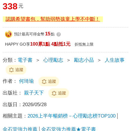
338
元
認購希望書包，幫助弱勢孩童上學不中斷！
15
預計最高可得金幣
點
?
100累1點 4點抵1元
HAPPY GO享
折抵無上限
分類：
電子書
＞
心理勵志
＞
勵志小品
＞
人生故事
追蹤
作者：
何琦瑜
追蹤
出版社：
親子天下
追蹤
出版日：
2026/05/28
相關主題：
2026上半年暢銷榜－心理勵志榜TOP100
金石堂強力推薦
金石堂強力推薦★電子書