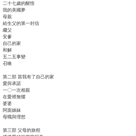
二十七歲的醒悟
我的美國夢
母親
給生父的第一封信
繼父
安爹
自己的家
和解
五二五事變
召喚
第二部 當我有了自己的家
愛與承諾
一〇一次相親
在愛裡無懼
婆婆
阿面姊妹
母職與理想
第三部 父母的旅程