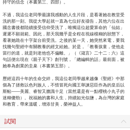
持守的信念（本書第三、四部）。
不過，我這位老同學最讓我感動的人生片段，是看著她在教堂受
洗的那一刻。我從大學起就一直為七位好友禱告，其他六位在出
國念書後都陸續接受信仰受洗了，唯獨這位超愛算命的「仙姑」
遲遲不願就範。因此，那天我幾乎是全程在視線模糊的狀態下，
看著她跪在十字架台前受洗。之後的某一天，她突然來電，要我
找幾句聖經中有關教養的經文給她。於是，「教養孩童，使他走
當行的道，就是到老他也不偏離。」（《箴言》二十二：六）這
句話便出現在《親子天下》創刊號，「總編輯的話」最前面，被
她奉為創業的圭臬（本書第五部）。
歷經這四十年的生命交絆，我這位老同學越來越像《聖經》中那
個為了拯救以色列族人，不惜冒死向國王舉諫惡臣作為的皇后以
斯帖——美麗、睿智又膽識十足（當然還是有一點櫻桃小丸子的
迷糊傻勁）。祝福她的書和人生，持續如光似鹽，為台灣的家庭
和教育，帶來溫暖，增添甘美，榮神益人。
試閱