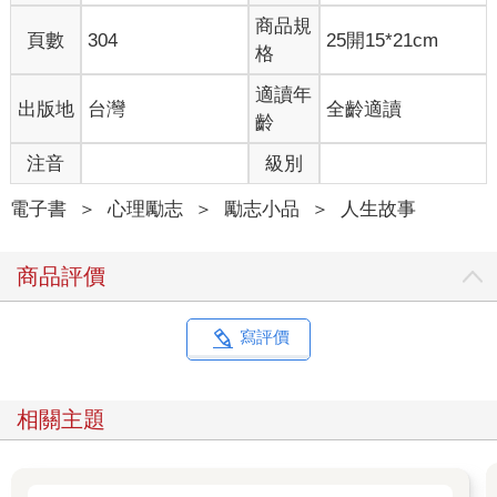
說，美國是一個夢，一個萬事安好的解決方案，美國有媽媽，才
商品規
是真正的家。
頁數
304
25開15*21cm
格
但「媽媽接我到美國」的夢想，從來沒有實現過。直到我大學畢
適讀年
出版地
台灣
全齡適讀
業，上了班，存了錢，像一般留學生那樣申請到密西根的研究
齡
所。飛機落地美國那一刻，我以為我一生的嚮往就要成真，沒想
到卻是破滅的開始。
注音
級別
媽媽住在舊金山市區唐人街裡，由百年老旅館改建成的低收入戶
電子書
＞
心理勵志
＞
勵志小品
＞
人生故事
公寓。一個不到五坪的房間，睡覺兼客廳加廚房，就是「家」的
全部。廁所衛浴在房間外，要和十幾戶人家共用。晚上睡覺時可
商品評價
以清楚聽到對街麻將館的喧鬧聲。媽媽在美國辛苦打工十多年，
頂下一個唐人街角的小餐館，攢了幾年錢，把我同母異父的哥哥
姊姊們從台灣一家一家的接到美國，幫助她們安家落戶。當我第
寫評價
一次看到她那過氣的中餐館時，她已經六十多歲，還在廚房負責
炒鍋，一天站八小時。為了讓我這最後一個小女兒也能來美國，
她延後了退休計劃，讓小餐館苟延殘喘撐著。
相關主題
這當然不是我想像中的美國夢。母親在美國三十年，英文只看得
懂on sale ；她在一個廣東話比英文重要的封閉華人圈求生。我想