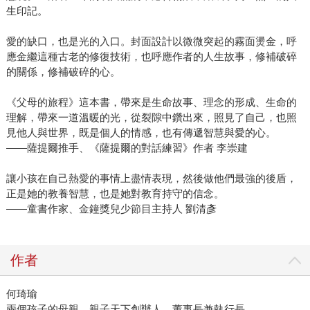
生印記。
愛的缺口，也是光的入口。封面設計以微微突起的霧面燙金，呼
應金繼這種古老的修復技術，也呼應作者的人生故事，修補破碎
的關係，修補破碎的心。
《父母的旅程》這本書，帶來是生命故事、理念的形成、生命的
理解，帶來一道溫暖的光，從裂隙中鑽出來，照見了自己，也照
見他人與世界，既是個人的情感，也有傳遞智慧與愛的心。
――薩提爾推手、《薩提爾的對話練習》作者 李崇建
讓小孩在自己熱愛的事情上盡情表現，然後做他們最強的後盾，
正是她的教養智慧，也是她對教育持守的信念。
――童書作家、金鐘獎兒少節目主持人 劉清彥
作者
何琦瑜
兩個孩子的母親、親子天下創辦人、董事長兼執行長。