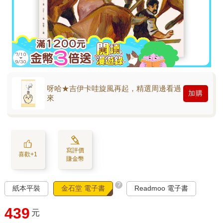
呀哈★吉伊卡哇旋風再起，精選周邊看過
加購
來
寫評價
喜歡+1
賺金幣
?
紙本平裝
金石堂 電子書
Readmoo 電子書
439
元