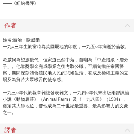
——《紐約書評》
作者
姓名:喬治・歐威爾
一九○三年生於當時為英國屬地的印度，一九五○年病逝於倫敦。
歐威爾為望族後代，但家道已然中落，自嘲為「中產階級下層分
子」。他靠獎學金完成學業之後考取公職，至緬甸擔任帝國警
察，期間深刻體會殖民地人民的悲慘生活，養成反極權主義的立
場及為貧苦大眾喉舌的使命感。
一九三○年代於報章雜誌發表雜文，一九四○年代末出版兩部諷諭
小說《動物農莊》（Animal Farm）及《一九八四》（1984），
奠定其大師地位，使他成為二十世紀最重要、最具影響力的文豪
之一。
譯者