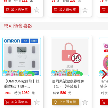
221
237
79
折
特價
元
79
折
特價
元
79
折
開關，懶人也能變身
「行動派」的37個科
加入購物車
加入購物車
學方法
您可能會喜歡
【OMRON歐姆龍】體
連同慾望澈底吞噬你
Tam
重體脂計HBF-
（全）【特裝版】
塔麻
212W+送原價2980元
園系
1980
580
特價
元
特價
元
特價
2980
電動切菜調理機
地冰
221053
加入購物車
上市通知我