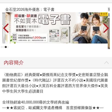
金石堂2026海外優惠：電子書
飛
新
內容簡介
《動物農莊》經典榮耀●榮獲雨果紀念文學獎●史密斯書店暨企鵝
圖書世紀傑作獎●《時代雜誌》評選百大不朽小說●美國現代圖書
館評選百大最佳小說●大英百科全書評選西方世界偉大傑作●英美
中學生與大學生必讀書目
全球熱銷逾40,000,000冊的文學經典改編
—★★索妮亞．歐威爾文學遺產機構 首度授權圖像版★★—