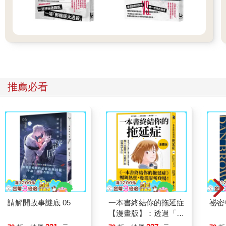
推薦必看
請解開故事謎底 05
一本書終結你的拖延症
祕密
【漫畫版】：透過「小
行動」打開大腦的行動