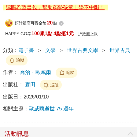
認購希望書包，幫助弱勢孩童上學不中斷！
20
預計最高可得金幣
點
?
100累1點 4點抵1元
HAPPY GO享
折抵無上限
分類：
電子書
＞
文學
＞
世界古典文學
＞
世界古典
追蹤
作者：
喬治・歐威爾
追蹤
出版社：
麥田
追蹤
出版日：
2026/01/10
相關主題：
歐威爾逝世 75 週年
活動訊息