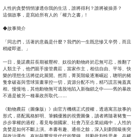
人性的貪婪悄悄滲透你我的生活，誰將得利？誰將被操弄？
這個故事，是寫給所有人的「權力之書」!
◆故事簡介
「同志們，活著的意義是什麼？我們的一生既悲慘又辛勞，而且
稍縱即逝。」
一日，曼諾農莊長期被壓榨、奴役的動物終於忍無可忍，推翻了
人類主子，他們親手接管農莊，當家作主，相信自由、平等、快
樂的理想生活將從此展開。然而，菁英階級逐漸崛起，聰明的豬
隻拿破崙與雪球策畫掌控一切，資源分配不均，精巧謊言掩蓋真
相。慢慢地，其他動物無可逃脫地陷入新枷鎖之中——舊的暴政
不過是被另一種暴政所取代……
《動物農莊（圖像版）》由官方機構正式授權，透過寓言故事的
形式，搭配風格鮮明、筆觸優雅的視覺圖像，讀者將隨著豬隻一
步步掌權的過程，看見每個國家、社會乃至企業組織中，人性的
貪婪是如何不斷上演。本書有趣、通俗之餘，深入刻劃階級衝突
與政治運作，有如敲響世世代代的警鐘，鼓勵批判性思考、在權