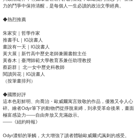
力的鬥爭中保持清醒，是每個人一生必讀的政治文學經典。
◆熱烈推薦
朱家安｜哲學作家
推書手L｜IG說書人
畫說有一天｜IG說書人
黃大展｜新竹高中歷史老師兼圖書館主任
黃春木｜臺灣師範大學教育系兼任助理教授
蔡蔚群｜ 北一女中歷史科教師
閱讀與花｜IG說書人
（按筆畫排列）
◆國際好評
這本色彩鮮明、向喬治・歐威爾寓言致敬的作品，優雅又令人心
碎。繪者Odyr筆下的動物們從掙脫束縛，到承受革命後果，畫面
極富感染力——自由奔放又充滿啟示。
——《紐約時報》
Odyr濃郁的筆觸，大大增強了讀者體驗歐威爾式諷刺的感受。