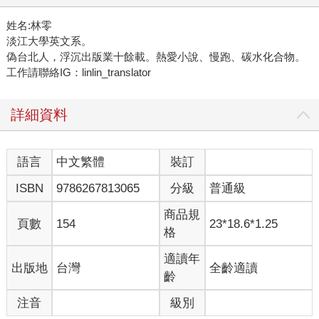
姓名:林零
淡江大學英文系。
偽台北人，浮沉出版業十餘載。熱愛小說、慢跑、碳水化合物。
工作請聯絡IG：linlin_translator
詳細資料
語言
中文繁體
裝訂
ISBN
9786267813065
分級
普通級
商品規
頁數
154
23*18.6*1.25
格
適讀年
出版地
台灣
全齡適讀
齡
注音
級別