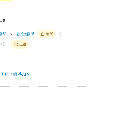
上限
趨勢
＞
觀念/趨勢
追蹤
?
hi）
追蹤
.你今天用了哪些AI？