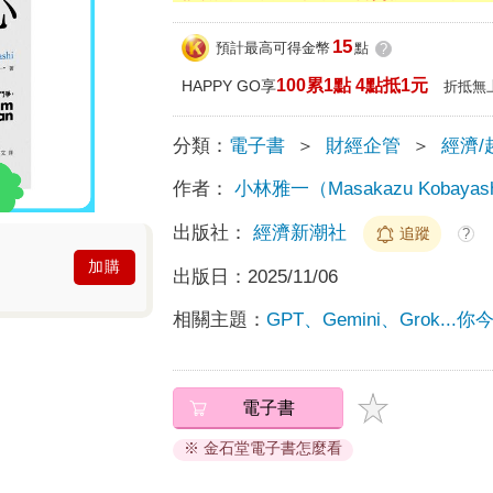
15
預計最高可得金幣
點
?
100累1點 4點抵1元
HAPPY GO享
折抵無
分類：
電子書
＞
財經企管
＞
經濟/
作者：
小林雅一（Masakazu Kobayas
出版社：
經濟新潮社
追蹤
?
加購
出版日：
2025/11/06
相關主題：
GPT、Gemini、Grok..
電子書
※ 金石堂電子書怎麼看