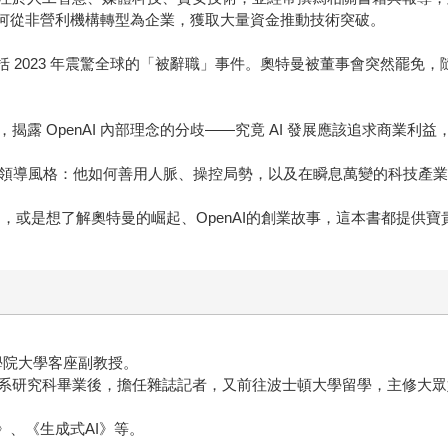
及如何從非營利機構轉型為企業，獲取大量資金推動技術突破。
包括 2023 年震驚全球的「被辭職」事件。奧特曼被董事會突然罷
 OpenAI 內部理念的分歧——究竟 AI 發展應該追求商業利
導風格：他如何善用人脈、操控局勢，以及在瞬息萬變的科技產業
，或是想了解奧特曼的崛起、OpenAI的創業故事，這本書都提供寶
學院大學客座副教授。
系研究科畢業後，擔任雜誌記者，又前往波士頓大學留學，主修大眾
》、《生成式AI》等。