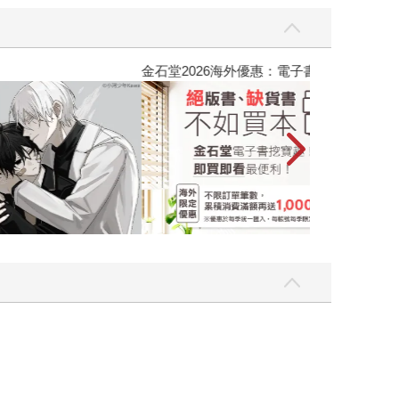
吃一點〉第二波
金石堂2026海