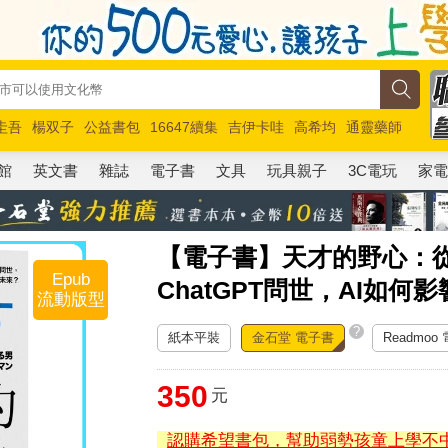
圭吾
楊双子
公益書包
16647續集
吉伊卡哇
高希均
通靈藥師
路邊攤新作
馬斯克
玩具總動員5
超慢跑
館
英文書
雜誌
電子書
文具
玩具親子
3C電玩
家
【電子書】天才的野心：從
Epub
ChatGPT問世，AI如
流動版型
?
紙本平裝
金石堂 電子書
Readmoo
350
元
認購希望書包，幫助弱勢孩童上學不