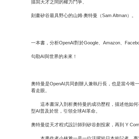
描寫天才之間的權力鬥爭、
刻畫矽谷最具野心的山姆‧奧特曼（Sam Altman）。
一本書，分析OpenAI對於Google、Amazon、Faceboo
勾勒AI與世界的未來！
奧特曼是OpenAI共同創辦人兼執行長，也是當今唯一
看走眼。
這本書深入剖析奧特曼的成功歷程，描述他如何在短短7
型AI普及於世，引領全球AI革命。
奧特曼從天才程式設計師到矽谷創投家，再到 Y Com
本書作者小林雅一是一位活躍於日本的記者，專注於