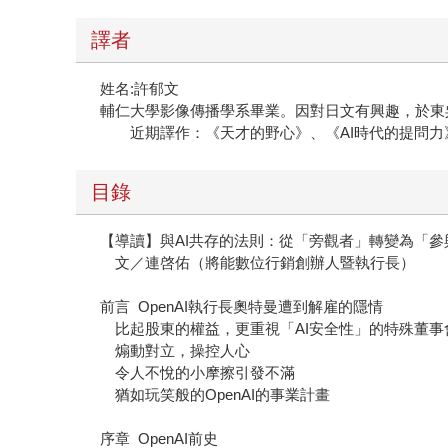
譯者
姓名:許郁文
輔仁大學影像傳播學系畢業。因對日文有興趣，於東
近期譯作：《天才的野心》、《AI時代的提問力
目錄
【導讀】與AI共存的法則：從「旁觀者」轉變為「參
文／連啓佑（將能數位行銷創辦人暨執行長）
前言 OpenAI執行長奧特曼遭到解雇的隱情
比起股東的權益，更重視「AI安全性」的特殊董事
煽動對立，操控人心
令人不悅的小摩擦引發不滿
猶如玩笑般的OpenAI的事業計畫
序章 OpenAI前史