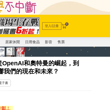
0
登入/註冊
電
居家休閒
日用食品
影音
售票
OpenAI和奧特曼的崛起，到
何影響我們的現在和未來？
 電子書
中斷！