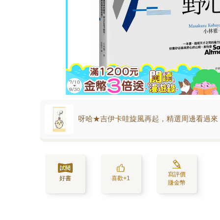
呀哈★吉伊卡哇旋風再起，精選周邊看過來
寫評價
好書
喜歡+1
賺金幣