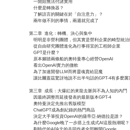
一開始無法付諸實用
什麼是轉換器？
了解語言的關鍵在於「自注意力」？
兩年做不到的事情，兩週就完成了
第二章 進化：轉機、決心與集中
明明是非營利團體，但其實是營利企業的畸型統治
從自由研究團體進化為行事得宜的工程師企業
GPT是什麼？
原本腳踏兩條船的奧特曼專心經營OpenAI
看出OpenAI實力的微軟
為了加速開發LLM而將靈魂賣給惡魔
讓比爾蓋茲驚訝地說不出半句話的GPT-4有多麼厲
第三章 成長：大爆紅的來龍去脈與不為人知的內鬥
因最終調整而延後發表的最新版本GPT-4
奧特曼決定先推出舊版模型
ChatGPT成為創紀錄的熱門商品
決定大手筆投資OpenAI的薩帝亞‧納德拉是誰？
為什麼Google晚了一步搭上生成式AI這股熱潮呢？
劃時代的AI論文的共同作者全部離開Google