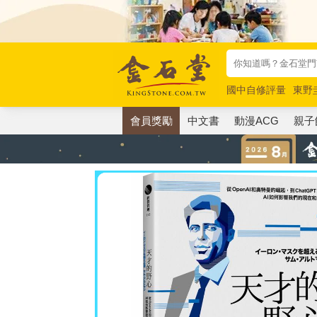
國中自修評量
東野
唯紅花綻放
奧德賽
會員獎勵
中文書
動漫ACG
親子