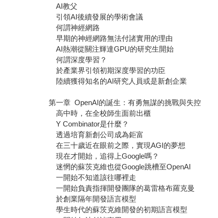
AI教父
引領AI後續發展的學術會議
何謂神經網路
早期的神經網路無法付諸實用的理由
AI熱潮從關注輝達GPU的研究生開始
何謂深度學習？
於產業界引領初期深度學習的功臣
陸續獲得知名的AI研究人員或是新創企業
第一章 OpenAI的誕生：有勇無謀的挑戰與失控
高中時，在全校師生面前出櫃
Y Combinator是什麼？
透過培育新創公司成為鉅富
在三十歲近在眼前之際，實現AGI的夢想
現在才開始，追得上Google嗎？
迷惘的蘇茨克維也從Google跳槽至OpenAI
一開始不知道該往哪裡走
一開始負責指揮開發團隊的葛雷格布羅克曼
於創業隔年開發語言模型
學生時代的蘇茨克維開發的初期語言模型