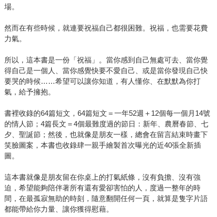
場。
然而在有些時候，就連要祝福自己都很困難。祝福，也需要花費
力氣。
所以，這本書是一份「祝福」。當你感到自己無處可去、當你覺
得自己是一個人、當你感覺快要不愛自己、或是當你發現自己快
要哭的時候……希望可以讓你知道，有人懂你、在默默為你打
氣，給予擁抱。
書裡收錄的64篇短文，64篇短文＝一年52週＋12個每一個月14號
的情人節；4篇長文＝4個最難度過的節日：新年、農曆春節、七
夕、聖誕節；然後，也就像是朋友一樣，總會在留言結束時畫下
笑臉圖案，本書也收錄肆一親手繪製首次曝光的近40張全新插
圖。
這本書就像是朋友留在你桌上的打氣紙條，沒有負擔、沒有強
迫，希望能夠陪伴著所有還有愛卻害怕的人，度過一整年的時
間，在最孤寂無助的時刻，隨意翻開任何一頁，就算是隻字片語
都能帶給你力量、讓你獲得慰藉。