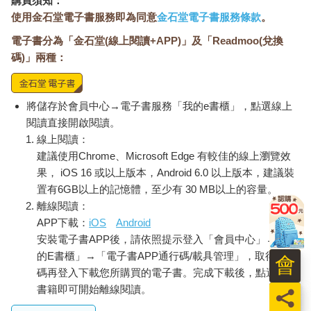
購買須知：
愛情也是，你們都要一起成長，才行。
使用金石堂電子書服務即為同意
金石堂電子書服務條款
。
電子書分為「金石堂(線上閱讀+APP)」及「Readmoo(兌換
不要去追問為什麼人會變？
碼)」兩種：
就像你也無法追問時間為什麼會流逝一樣。
你說：「但我沒有變，我還愛他。」
我說：「你不是沒有變，
將儲存於會員中心→電子書服務「我的e書櫃」，點選線上
只是『愛他』這點沒變而已。」
閱讀直接開啟閱讀。
線上閱讀：
祝 好。
建議使用Chrome、Microsoft Edge 有較佳的線上瀏覽效
果， iOS 16 或以上版本，Android 6.0 以上版本，建議裝
Dear，
置有6GB以上的記憶體，至少有 30 MB以上的容量。
離線閱讀：
他說，沒有很喜歡；
APP下載：
iOS
Android
我說，其實，就是不喜歡。
安裝電子書APP後，請依照提示登入「會員中心」→「我
的E書櫃」→「電子書APP通行碼/載具管理」，取得通行
因為愛情無法討價還價，
會
就像是心一樣，
碼再登入下載您所購買的電子書。完成下載後，點選任一
要嘛就全給，要嘛就心碎。
書籍即可開始離線閱讀。
員