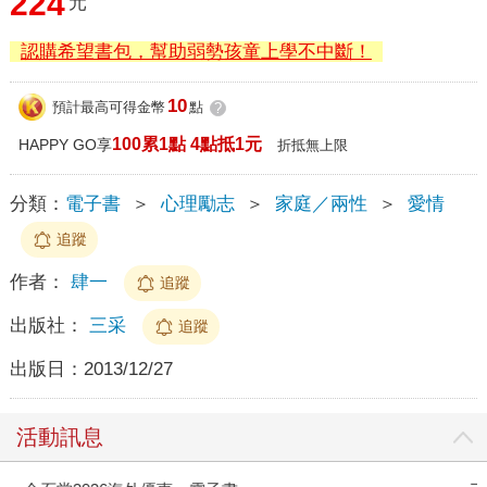
224
元
認購希望書包，幫助弱勢孩童上學不中斷！
10
預計最高可得金幣
點
?
100累1點 4點抵1元
HAPPY GO享
折抵無上限
分類：
電子書
＞
心理勵志
＞
家庭／兩性
＞
愛情
追蹤
作者：
肆一
追蹤
出版社：
三采
追蹤
出版日：
2013/12/27
活動訊息