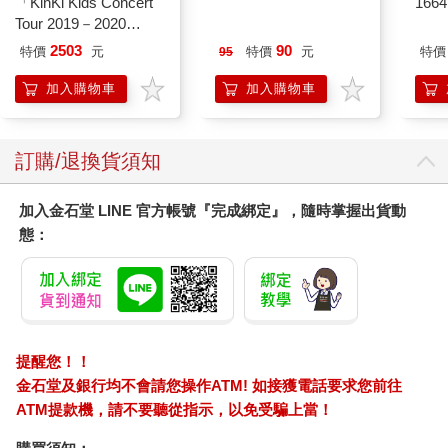
「KinKi Kids Concert
寶島少年2026第36+37
166
而是很努力讓自己無愧於心。
Tour 2019－2020
期
ThanKs 2 YOU」DVD
如此一來，即使沒有了愛，
2503
90
特價
元
特價
元
特價
95
普通盤
你還可以保有自己的心。
加入購物車
加入購物車
祝 好。
Dear，
訂購/退換貨須知
那天你問我：
加入金石堂 LINE 官方帳號『完成綁定』，隨時掌握出貨動
「為什麼他不愛你了？」
態：
我想，那是因為人會改變。
當時的你們，
因為愛的方向一樣，所以走在一起。
現在，
則是因為你們都不一樣了，
提醒您！！
所以才會分開。
金石堂及銀行均不會請您操作ATM! 如接獲電話要求您前往
ATM提款機，請不要聽從指示，以免受騙上當！
人抵擋不過時間，這是一種不得不，
你只能跟著他一起前進，