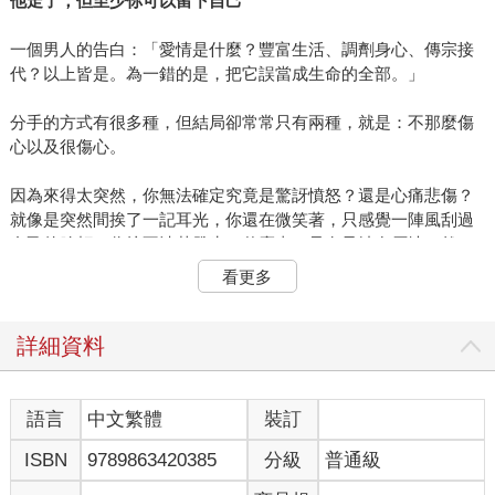
他走了，但至少你可以留下自己
一個男人的告白：「愛情是什麼？豐富生活、調劑身心、傳宗接
代？以上皆是。為一錯的是，把它誤當成生命的全部。」
分手的方式有很多種，但結局卻常常只有兩種，就是：不那麼傷
心以及很傷心。
因為來得太突然，你無法確定究竟是驚訝憤怒？還是心痛悲傷？
就像是突然間挨了一記耳光，你還在微笑著，只感覺一陣風刮過
自己的臉頰，你搞不清楚發生了什麼事，只有呆站在原地，然
後，熱辣辣地，一陣麻顫就衝了上來，痛。也因為力道太猛，只
看更多
有悶悶的嗡嗡聲響在你的耳朵回盪著，他說的分手的理由是什
麼，你怎麼都沒有印象。終於，你才感覺到痛。
詳細資料
跟著，臉頰就溼了，你直覺那應該是血液，因為痛楚是從心臟湧
出的，不是眼睛，所以你猜那會是紅色的液體，而不是眼淚。等
了理智恢復的第一個念頭，你想到的還是他。他，為什麼不要
語言
中文繁體
裝訂
你，是不是自己哪裡犯了錯？一定是自己不夠好，所以，他，才
ISBN
9789863420385
分級
普通級
會決定分手。他離開你了，但你首先想到的、總是思考到的，卻
全都是自責。