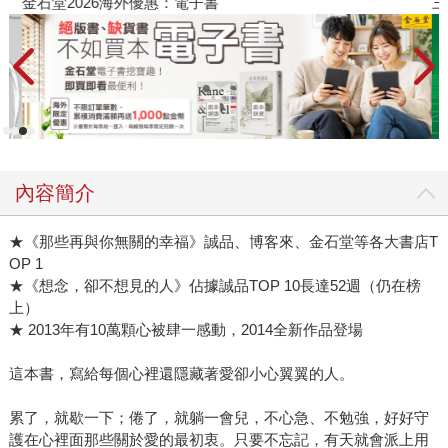
金石堂2026海外優惠：電子書
三
內容簡介
★《那些再與你無關的幸福》誠品、博客來、金石堂等各大書店T
OP 1
★《想念，卻不想見的人》佔據誠品TOP 10長達52週（仍在榜
上）
★ 2013年有10萬顆心被肆一感動，2014全新作品登場
這本書，寫給每個心裡還隱藏著愛卻小心翼翼的人。
累了，就歇一下；倦了，就躺一會兒，不心急、不勉強，好好守
護在心裡面那些關於愛的最初衷。只要不忘記，有天就會派上用