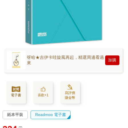
呀哈★吉伊卡哇旋風再起，精選周邊看過
加購
來
寫評價
電子書
喜歡+1
賺金幣
紙本平裝
Readmoo 電子書