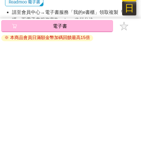
祝 好。
日
請至會員中心→電子書服務「我的e書櫃」領取複製『兌換
Dear，
碼』至電子書服務商Readmoo進行兌換。
電子書
退換貨須知：
愛一個人最珍貴的地方，
※ 本商品會員日滿額金幣加碼回饋最高15倍
並不只是因為付出、
因版權保護，您在金石堂所購買的電子書僅能以金石堂專屬
因為被擁抱或相依。
的閱讀軟體開啟閱讀，無法以其他閱讀器或直接下載檔案。
依據「消費者保護法」第19條及行政院消費者保護處公告之
而是，
「通訊交易解除權合理例外情事適用準則」，非以有形媒介
去愛一個人的過程，
提供之數位內容或一經提供即為完成之線上服務，經消費者
其實也是慢慢發現自己的時候。
事先同意始提供。（如：電子書、電子雜誌、下載版軟體、
虛擬商品…等），
不受「網購服務需提供七日鑑賞期」的限
你可以在裡頭被寵、被珍惜，
制
。為維護您的權益，建議您先使用「試閱」功能後再付款
但也會拉扯、互不相讓，
購買。
然後得以成長，
得以成為更好的自己。
祝 好。
Dear，