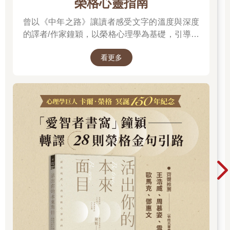
榮格心靈指南
想要回來的不用乞求，而若要要遠行的也不必挽留。因為，愛情
不是公民道德，沒有法律約束，只有自由意志。
曾以《中年之路》讓讀者感受文字的溫度與深度
的譯者/作家鐘穎，以榮格心理學為基礎，引導你
「戀愛時，你最不需要的就是你的自尊；但分手後，可以救回自
探索內在衝突與自我認識。在忙碌與外界期待之
己的也只有你的自尊。」最後，有人跟你說了這句話，你於是大
看更多
間，你是否忘了真正的自己？文字溫柔卻不逃避
夢初醒。因為，一個人如果連你的愛不要了，你的自尊對他來說
更沒有任何意義，但對你來說卻可以是賴以為生的憑藉。
現實，每一章都像一面鏡子，映照出你未曾察覺
的自己……想知道如何開始這段心靈旅程嗎？
終於你才了解了，或許在愛情裡可以沒有自己，但如果愛情沒
了，請至少要留下自己。保留下那個還有勇氣再去愛的，自己，
不要連信仰都輸掉。你永遠都要這樣記得。
Dear，
你可以藉由被愛，
來證明自己的存在與價值。
但千萬不要因為不被愛，
就否定或厭惡自己。
愛情或許是一種肯定自己的方式，