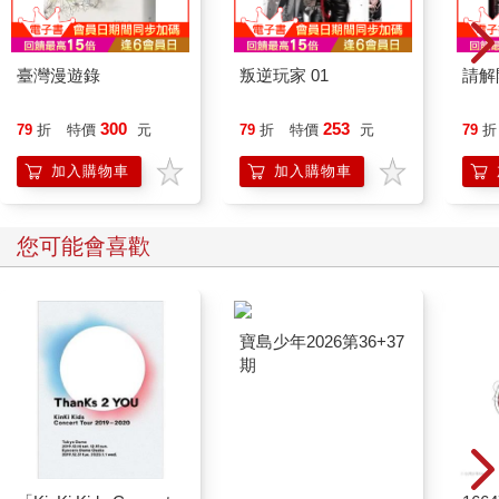
你不要單獨赴約。
但你一定忘記了一件事，
臺灣漫遊錄
叛逆玩家 01
請解
你的捨不得，其實並沒有讓你獲得更多，
只有讓你失去剩下的、僅有的自己。
300
253
79
折
特價
元
79
折
特價
元
79
折
過去已經要不回來，
加入購物車
加入購物車
但是，請不要把未來都一起留在他那邊。
祝 好。
Dear，
您可能會喜歡
努力與強求的差別。
努力，
指的是用盡自己力氣，但不問回報；
強求，則是在說，
你很拚命的要求另一個人要跟你同樣步伐。
關於愛情，你只能很努力，
不是很努力要他來愛你，