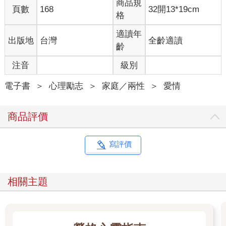
商品規
頁數
168
32開13*19cm
格
原來、原來，失戀最可怕的並不是他離開了你，而是你不問對錯
的還想要他回來。
適讀年
出版地
台灣
全齡適讀
齡
只要他願意回頭，你可以不計前嫌、不管是非，你什麼都可以不
要，就是不能夠不要他。之後清醒了你才懂，這原來是一種自我
注音
級別
否定。你用貶低自己的方式去換回愛情，以為只要自己低聲下
氣、摀住耳朵，就可以讓愛情回頭。但一直以來你從不覺得自己
電子書
＞
心理勵志
＞
家庭／兩性
＞
愛情
是愛情裡面的弱勢，可只在一個瞬間就把自己全盤輸掉。因為你
覺得，輸了愛情，贏得自己又有什麼用。
商品評價
於是你傳簡訊、打電話、臉書上留言、辦公室樓下等他下班……
任何可以接觸到他的方式你都不放過，然後再從他的一舉一動找
寫評價
可能複合的蛛絲馬跡。你思考了了這麼多，卻從來都沒記得過他
離開的理由，只惦記著如何要他回來。一直到聽到風聲耳語，你
才猛地驚覺，自己竟變成了連自己都害怕的「前女友」。原來你
相關主題
的擇善固執，在外人眼中不過是歇斯底里。而你始終都忘了一件
事，先說不要的人是他，怎麼是自己去求他回來？因為，離開的
人是他，你始終都站在原地、你從來都沒有走開，如果他要回來
的話，一定找得到你。如果他想要的話。你終於搞懂了一件事，