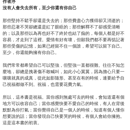
作者序
沒有人會失去所有，至少你還有你自己
那些堅持不鬆手卻還是失去的；那些費盡心力獲得卻又消逝的；
那些忍著不哭卻總還是紅了眼眶的；那些解釋不了卻感受清晰
的；以及那些以為再也好不了終於也結了痂的，每個人都是好不
容易，才走到了這裡。愛情有好有壞，但願我們都不要再惦記著
那些受傷的記憶，如果已經留不住一個誰，希望可以留下自己。
至少，你還能夠擁有你自己。
我們常常都希望自己可以堅強，但堅強一直都很難。往往不知怎
麼地，卻總是拽著傷不敢喊叫，如此小心翼翼，因為擔心只要一
嚷嚷就真的成真，從此如影隨形。甚至在有的時候，連要給予自
己祝福都做不到。祝福，也需要花費力氣。
所以，這本書是祝福。當你感到無處可去的時候，會知道還有個
地方可以收容自己；當你感覺快要不愛自己的時候，有人在背後
默默為你打氣；當你覺得自己是一個人的時候，知道有個人懂你
想要說的話；當你發現自己快要哭的時候，有個人會給你擁抱。
這是這本書的初衷。