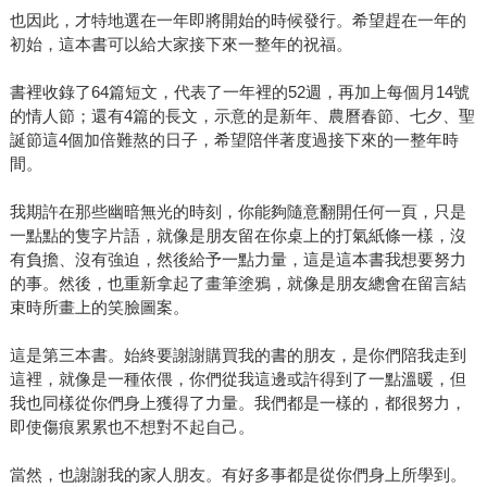
也因此，才特地選在一年即將開始的時候發行。希望趕在一年的
初始，這本書可以給大家接下來一整年的祝福。
書裡收錄了64篇短文，代表了一年裡的52週，再加上每個月14號
的情人節；還有4篇的長文，示意的是新年、農曆春節、七夕、聖
誕節這4個加倍難熬的日子，希望陪伴著度過接下來的一整年時
間。
我期許在那些幽暗無光的時刻，你能夠隨意翻開任何一頁，只是
一點點的隻字片語，就像是朋友留在你桌上的打氣紙條一樣，沒
有負擔、沒有強迫，然後給予一點力量，這是這本書我想要努力
的事。然後，也重新拿起了畫筆塗鴉，就像是朋友總會在留言結
束時所畫上的笑臉圖案。
這是第三本書。始終要謝謝購買我的書的朋友，是你們陪我走到
這裡，就像是一種依偎，你們從我這邊或許得到了一點溫暖，但
我也同樣從你們身上獲得了力量。我們都是一樣的，都很努力，
即使傷痕累累也不想對不起自己。
當然，也謝謝我的家人朋友。有好多事都是從你們身上所學到。