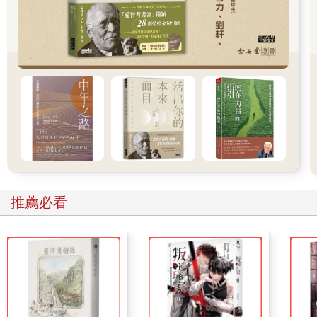
但去喜歡自己，卻不需要理由。
祝 好。
Dear，
你說，還捨不得他。
我想，
那是因為已經無法擁有現在的他，
所以才會緊抓著曾有的過去不放。
推薦必看
你，把以前當成是未來在過。
你一定誤以為這也是一種保有，
所以手還不肯鬆，
所以有好長一段時間，還一直站在原地。
你也不要往前，
因為你覺得自己的未來在他那邊，