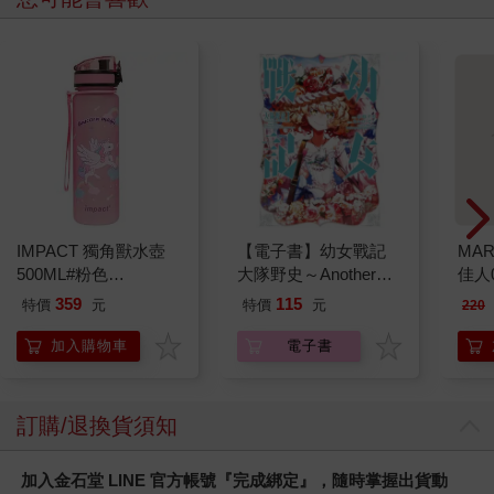
IMPACT 獨角獸水壺
【電子書】幼女戰記
MAR
500ML#粉色
大隊野史～Another
佳人0
IM00B11PK
Story of the Battalion～
359
115
特價
元
特價
元
220
(1)
加入購物車
電子書
訂購/退換貨須知
加入金石堂 LINE 官方帳號『完成綁定』，隨時掌握出貨動