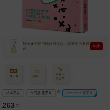
呀哈★吉伊卡哇旋風再起，精選周邊看過
加購
來
寫評價
電子書
喜歡+1
賺金幣
?
紙本平裝
金石堂 電子書
Readmoo 電子書
263
元