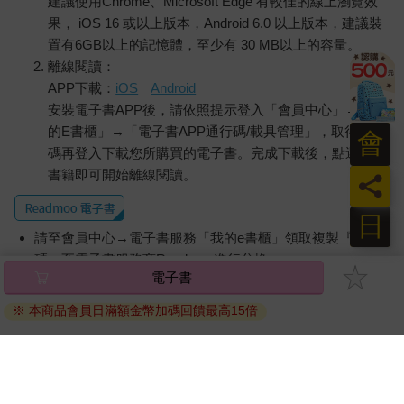
建議使用Chrome、Microsoft Edge 有較佳的線上瀏覽效
果， iOS 16 或以上版本，Android 6.0 以上版本，建議裝
置有6GB以上的記憶體，至少有 30 MB以上的容量。
離線閱讀：
APP下載：
iOS
Android
安裝電子書APP後，請依照提示登入「會員中心」→「我
的E書櫃」→「電子書APP通行碼/載具管理」，取得通行
會
碼再登入下載您所購買的電子書。完成下載後，點選任一
書籍即可開始離線閱讀。
員
日
請至會員中心→電子書服務「我的e書櫃」領取複製『兌換
碼』至電子書服務商Readmoo進行兌換。
電子書
退換貨須知：
※ 本商品會員日滿額金幣加碼回饋最高15倍
因版權保護，您在金石堂所購買的電子書僅能以金石堂專屬
的閱讀軟體開啟閱讀，無法以其他閱讀器或直接下載檔案。
依據「消費者保護法」第19條及行政院消費者保護處公告之
「通訊交易解除權合理例外情事適用準則」，非以有形媒介
提供之數位內容或一經提供即為完成之線上服務，經消費者