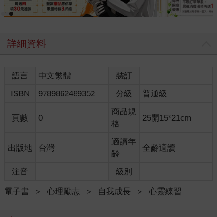
詳細資料
語言
中文繁體
裝訂
ISBN
9789862489352
分級
普通級
商品規
頁數
0
25開15*21cm
格
適讀年
出版地
台灣
全齡適讀
齡
注音
級別
電子書
＞
心理勵志
＞
自我成長
＞
心靈練習