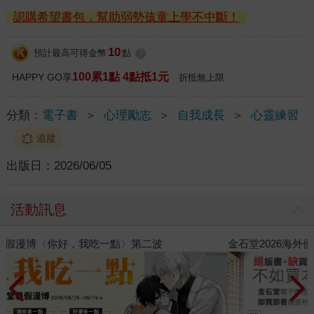
認購希望書包，幫助弱勢孩童上學不中斷！
10
預計最高可得金幣
點
?
100累1點 4點抵1元
HAPPY GO享
折抵無上限
分類：
電子書
＞
心理勵志
＞
自我成長
＞
心靈練習
追蹤
出版日：
2026/06/05
活動訊息
金石堂2026海外優惠：電子書