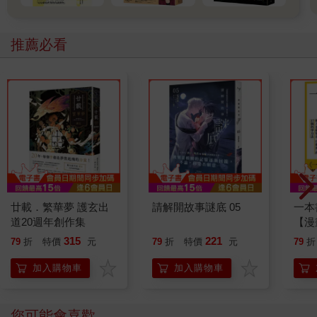
推薦必看
廿載．繁華夢 護玄出
請解開故事謎底 05
一本
道20週年創作集
【漫
行動
315
221
79
折
特價
元
79
折
特價
元
79
折
開關
「行
加入購物車
加入購物車
學方
您可能會喜歡