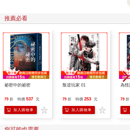
推薦必看
祕密中的祕密
叛逆玩家 01
為怪
537
253
79
折
特價
元
79
折
特價
元
79
折
加入購物車
加入購物車
您可能也需要