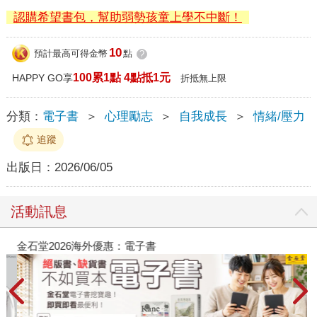
認購希望書包，幫助弱勢孩童上學不中斷！
10
預計最高可得金幣
點
?
100累1點 4點抵1元
HAPPY GO享
折抵無上限
分類：
電子書
＞
心理勵志
＞
自我成長
＞
情緒/壓力
追蹤
出版日：
2026/06/05
活動訊息
金石堂2026海外優惠：電子書