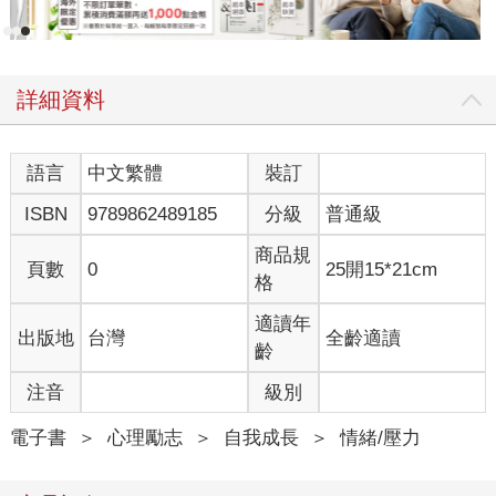
詳細資料
語言
中文繁體
裝訂
ISBN
9789862489185
分級
普通級
商品規
頁數
0
25開15*21cm
格
適讀年
出版地
台灣
全齡適讀
齡
注音
級別
電子書
＞
心理勵志
＞
自我成長
＞
情緒/壓力