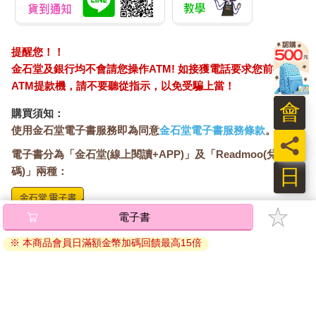
提醒您！！
金石堂及銀行均不會請您操作ATM! 如接獲電話要求您前往
ATM提款機，請不要聽從指示，以免受騙上當！
會
購買須知：
使用金石堂電子書服務即為同意
金石堂電子書服務條款
。
員
電子書分為「金石堂(線上閱讀+APP)」及「Readmoo(兌換
日
碼)」兩種：
電子書
將儲存於會員中心→電子書服務「我的e書櫃」，點選線上
閱讀直接開啟閱讀。
※ 本商品會員日滿額金幣加碼回饋最高15倍
線上閱讀：
建議使用Chrome、Microsoft Edge 有較佳的線上瀏覽效
果， iOS 16 或以上版本，Android 6.0 以上版本，建議裝
置有6GB以上的記憶體，至少有 30 MB以上的容量。