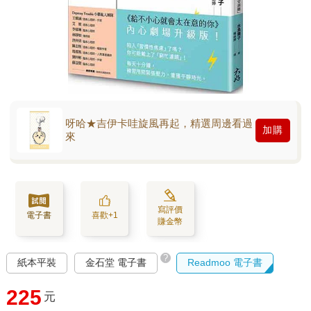
呀哈★吉伊卡哇旋風再起，精選周邊看過
加購
來
寫評價
電子書
喜歡+1
賺金幣
?
紙本平裝
金石堂 電子書
Readmoo 電子書
225
元