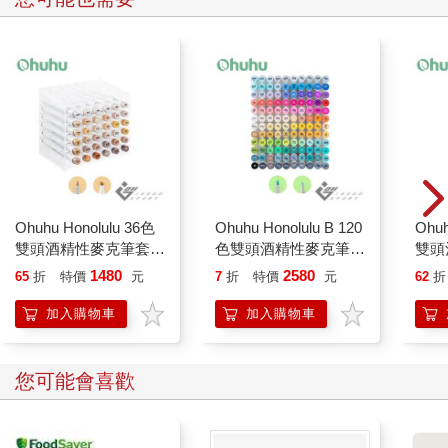
Ohuhu Honolulu 36色
Ohuhu Honolulu B 120
Ohuh
雙頭酒精性麥克筆套組
色雙頭酒精性麥克筆套
雙頭
- 膚色系
組
- 
1480
2580
65
折
特價
元
7
折
特價
元
62
折
加入購物車
加入購物車
您可能會喜歡