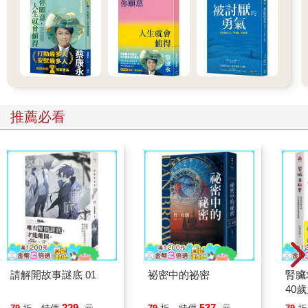
推薦必看
請解開故事謎底 01
祕密中的祕密
腎臟
40
就告
229
537