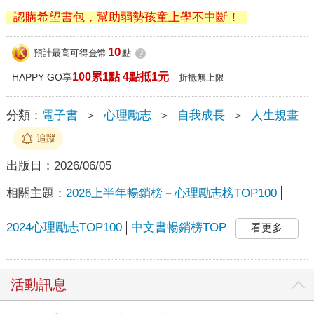
認購希望書包，幫助弱勢孩童上學不中斷！
10
預計最高可得金幣
點
?
100累1點 4點抵1元
HAPPY GO享
折抵無上限
分類：
電子書
＞
心理勵志
＞
自我成長
＞
人生規畫
追蹤
出版日：
2026/06/05
相關主題：
2026上半年暢銷榜－心理勵志榜TOP100
2024心理勵志TOP100
中文書暢銷榜TOP
看更多
活動訊息