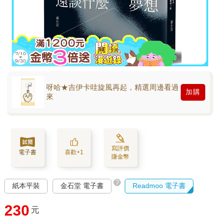
呀哈★吉伊卡哇旋風再起，精選周邊看過
加購
來
寫評價
電子書
喜歡+1
賺金幣
?
紙本平裝
金石堂 電子書
Readmoo 電子書
230
元