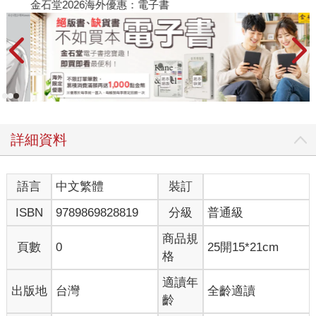
金石堂2026海外優惠：電子書
詳細資料
語言
中文繁體
裝訂
ISBN
9789869828819
分級
普通級
商品規
頁數
0
25開15*21cm
格
適讀年
出版地
台灣
全齡適讀
齡