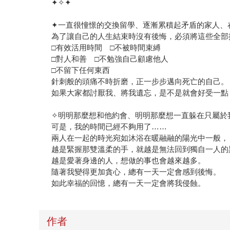
✦✧✦
✦一直很憧憬的交換留學、逐漸累積起矛盾的家人、
為了讓自己的人生結束時沒有後悔，必須將這些全部
□有效活用時間 □不被時間束縛
□對人和善 □不勉強自己顧慮他人
□不留下任何東西
針刺般的頭痛不時折磨，正一步步邁向死亡的自己。
如果大家都討厭我、將我遺忘，是不是就會好受一點
✧明明那麼想和他約會、明明那麼想一直躲在只屬於
可是，我的時間已經不夠用了……
兩人在一起的時光宛如沐浴在暖融融的陽光中一般，
越是緊握那雙溫柔的手，就越是無法回到獨自一人的
越是愛著身邊的人，想做的事也會越來越多。
隨著我變得更加貪心，總有一天一定會感到後悔。
如此幸福的回憶，總有一天一定會將我侵蝕。
作者