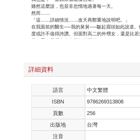
雖然這麼說，也並非怠惰地過著每一天。
然而……
「這……詳細情況……改天再鄭重地說明吧。」
在我面前的醫生──我的舅舅──皺起眉頭如此說道
度或許不值得誇讚。但面對高二的外甥女，還是比若
我似乎，最遲也會在五年後死掉。
這是身為醫師不該犯下的粗心大意，舅舅把我剩下不
可以明白這句話的意思，但身體不太能理解這個事實
──「妳的生活，感覺好無趣。」
不知為何，我想起春日井同學這句話。
詳細資料
那天回家路上，我親眼看見幾秒前還翱翔天際的烏鴉
＋＋＋
語言
中文繁體
ISBN
9786269313808
為了不在死時感到後悔、為了不在重要的人離世時還
這樣做之後，才終於可以抓住各種事物。
頁數
256
在溫暖的陽光中，有個人眼神認真地對我這樣說。名
在充滿晚夏氣息的庭院當中。
出版地
台灣
我的視線逐漸變得模糊，接著清醒。
注音
仰頭看著自己房間的天花板，才發現我夢見第一次見