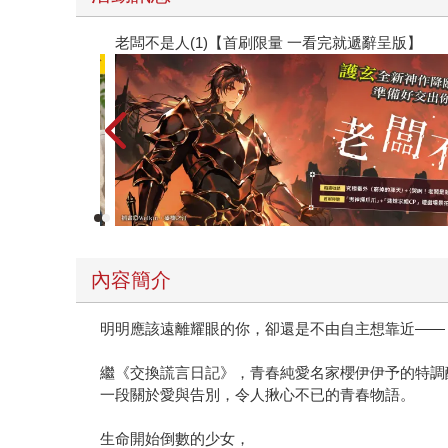
老闆不是人(1)【首刷限量 一看完就遞辭呈版】
內容簡介
明明應該遠離耀眼的你，卻還是不由自主想靠近——
繼《交換謊言日記》，青春純愛名家櫻伊伊予的特調
一段關於愛與告別，令人揪心不已的青春物語。
生命開始倒數的少女，