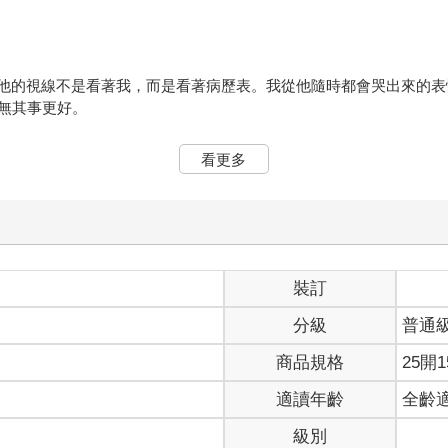
。他的視線不是看著我，而是看著病歷表。我從他隨時都會哭出來的
無其事更好。
多的壽命說出口。雖然很小聲，但我的耳朵沒有錯過。
看更多
。就是這種感覺。
被車撞死的瞬間。
裝訂
分級
普通
有遺憾，得靠自己的力量活著才行。做好該做的事情、不交由他人，
商品規格
25開1
叫順江的老奶奶面對還是國中生的我，沒有把我當作孩子，而是一個
適讀年齡
全齡
級別
到順江奶奶那天的事情了。