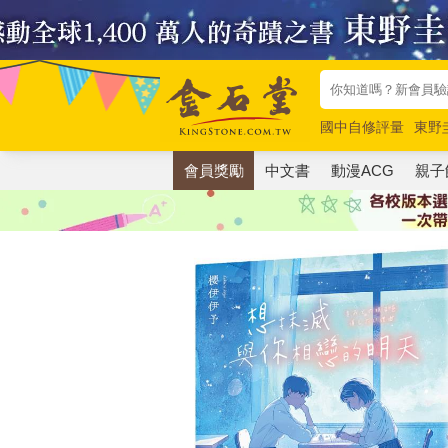
國中自修評量
東野
唯紅花綻放
奧德賽
會員獎勵
中文書
動漫ACG
親子