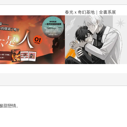
春光ｘ奇幻基地｜全書系展
酸甜戀情。