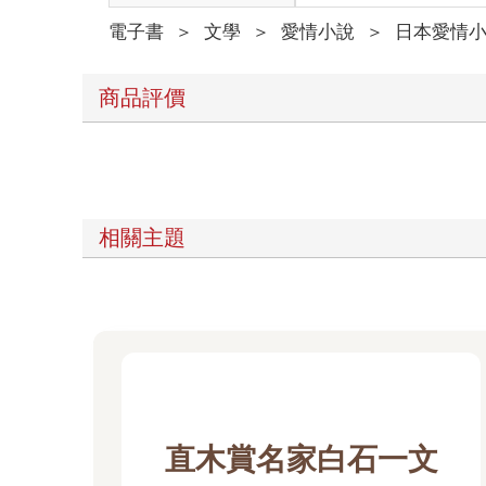
電子書
＞
文學
＞
愛情小說
＞
日本愛情
□不只英文，要盡可能平均念好每一科
□英文要特別認真不能偷懶
□獲選二年級的留學生
商品評價
□要變得可以流暢地用英文對話
□考上想念的大學
□升上大學之後打工，然後出國念語言學校兩年
□不造成別人的困擾
□對人和善
□有效活用時間
相關主題
□有計畫性地行動
□思考要領
□自己的事情自己做
□幫忙家人
□仔細觀察身邊狀況再行動
□累積許多經驗，擴展視野
□全力以赴不留下遺憾
□隨時思考目的以及達成的方法
□行動前要再思考一次
直木賞名家白石一文
□不對任何事情抱持先入為主的觀念，不要不嘗試就