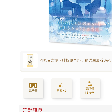
呀哈★吉伊卡哇旋風再起，精選周邊看過來
寫評價
電子書
喜歡+1
賺金幣
活動訊息