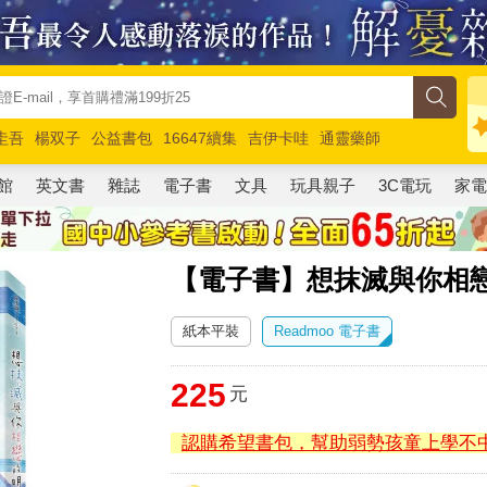
圭吾
楊双子
公益書包
16647續集
吉伊卡哇
通靈藥師
路邊攤新作
馬斯克
玩具總動員5
超慢跑
館
英文書
雜誌
電子書
文具
玩具親子
3C電玩
家
【電子書】想抹滅與你相
紙本平裝
Readmoo 電子書
225
元
認購希望書包，幫助弱勢孩童上學不