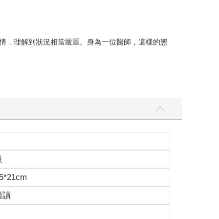
表情，理解到狀況相當嚴重。身為一位醫師，這樣的態
級
而是自己做出選擇，並對選擇的道路負責。人類就是
5*21cm
獨立個體，專注地看著我的眼睛這麼說。當時我們就
適讀