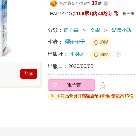
10
預計最高可得金幣
點
?
100累1點 4點抵1元
HAPPY GO享
折抵無
分類：
電子書
＞
文學
＞
愛情小說
作者：
櫻伊伊予
追蹤
出版社：
平裝本
追蹤
?
出版日：
2026/06/08
加購
電子書
※ 本商品會員日滿額金幣加碼回饋最高15倍