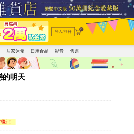
0
登入/註冊
電
居家休閒
日用食品
影音
售票
戀的明天
中斷！