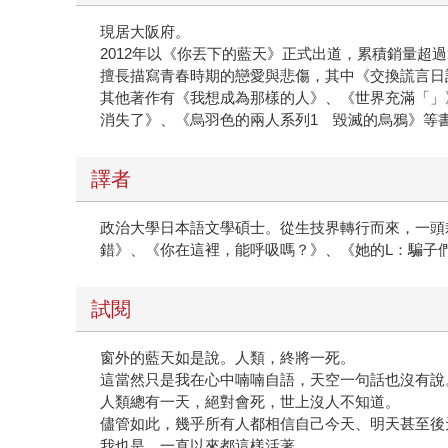
現居大阪府。
2012年以《你丟下的藍天》正式出道，累積銷量超
擅長描寫青春時期的戀愛與悲傷，其中《交換謊言日記
其他著作有《我想成為那樣的人》、《世界充滿「」
消失了》、《烏羽色的兩人系列1 毀滅的烏鴉》等
譯者
政治大學日本語文學碩士。從生技界轉行而來，一頭
錯》、《你在這裡，能呼吸嗎？》、《她的L：騙子
試閱
窗外的藍天如是說。人類，終將一死。
這當然只是我在心中喃喃自語，天空一句話也沒有說
人類總有一天，絕對會死，世上沒人不知道。
儘管如此，幾乎所有人都相信自己今天、明天甚至後
我也是，一直以來都這樣活著。