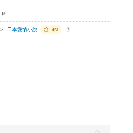
上限
＞
日本愛情小說
追蹤
?