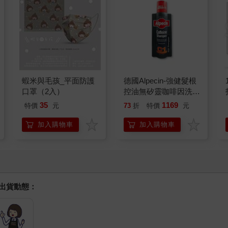
蝦米與毛孩_平面防護
德國Alpecin-強健髮根
口罩（2入）
控油無矽靈咖啡因洗髮
凝露375ml/瓶-C1強健
35
1169
特價
元
73
折
特價
元
髮根(護髮洗髮精/男士
調理頭皮洗髮液/0矽靈
加入購物車
加入購物車
滋潤洗頭髮水/一般髮
質適用)
握出貨動態：