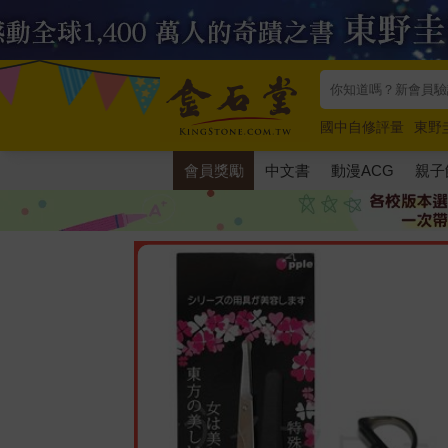
國中自修評量
東野
唯紅花綻放
奧德賽
會員獎勵
中文書
動漫ACG
親子