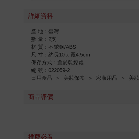
詳細資料
產 地：臺灣
數 量：2支
材 質：不銹鋼/ABS
尺 寸：約長10 x 寬4.5cm
保存方式：置於乾燥處
編 號：022059-2
日用食品
＞
美妝保養
＞
彩妝用品
＞
美
商品評價
推薦必看