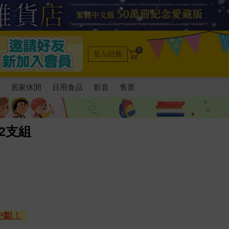
0
登入/註冊
電
居家休閒
日用食品
影音
售票
2支組
中斷！