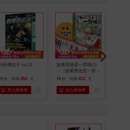
特殊傳說Ⅲ vol.11
如果西遊是一群喵(1)
如果歷
：《如果歷史是一群
(15)
喵》作者最新力作，附
貓漫畫
253
411
79
折
特價
元
79
折
特價
元
79
折
【首卷特典】拉頁
加入購物車
加入購物車
加