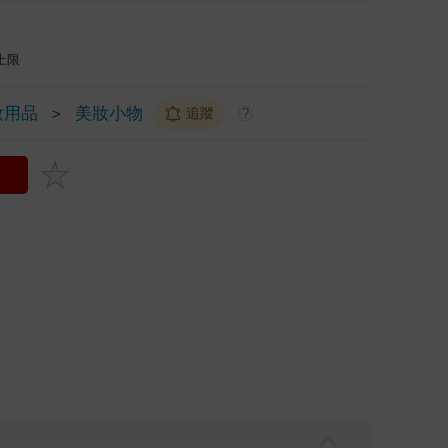
上限
妝用品
＞
美妝小物
追蹤
?