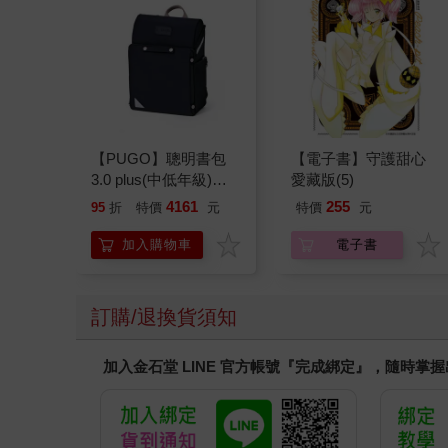
【PUGO】聰明書包
【電子書】守護甜心
3.0 plus(中低年級)酷
愛藏版(5)
黑 全新進化玩美上市
4161
255
95
折
特價
元
特價
元
加入購物車
電子書
訂購/退換貨須知
加入金石堂 LINE 官方帳號『完成綁定』，隨時掌