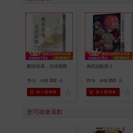
刪掉容易，忘掉很難
為怪談點燈 1
332
253
79
折
特價
元
79
折
特價
元
加入購物車
加入購物車
您可能會喜歡