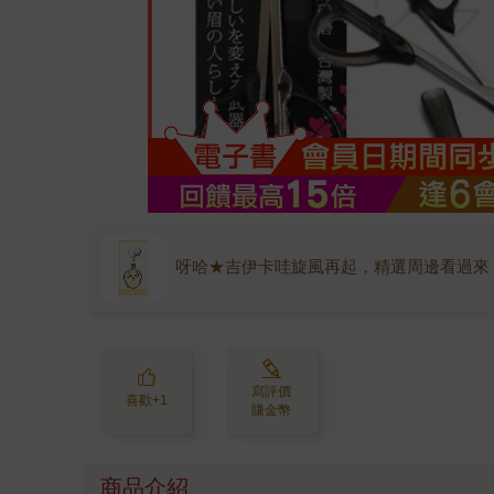
呀哈★吉伊卡哇旋風再起，精選周邊看過來
寫評價
喜歡+1
賺金幣
商品介紹