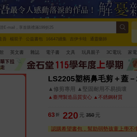
圭吾
楊双子
公益書包
16647續集
吉伊卡哇
通靈藥師
路邊攤新作
馬斯克
玩具總動員5
超慢跑
館
英文書
雜誌
電子書
文具
玩具親子
3C電玩
家
LS2205塑柄鼻毛剪＋蓋－
▲修剪專用 ▲堅固耐用不易損壞
▲臺灣製造品質安心 ▲不銹鋼材質
220
63
折
元
350
元
認購希望書包，幫助弱勢孩童上學不