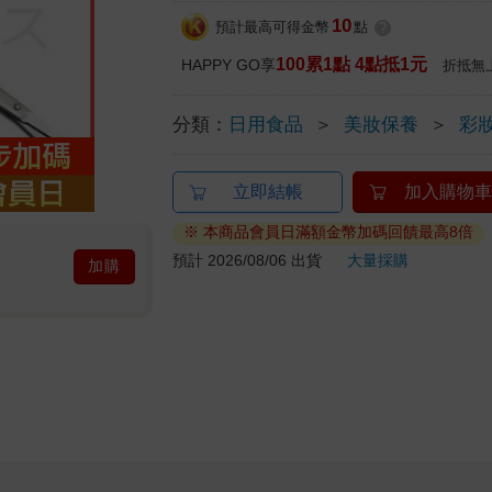
10
預計最高可得金幣
點
?
100累1點 4點抵1元
HAPPY GO享
折抵無
分類：
日用食品
＞
美妝保養
＞
彩
立即結帳
加入購物車
※ 本商品會員日滿額金幣加碼回饋最高8倍
預計 2026/08/06 出貨
大量採購
加購