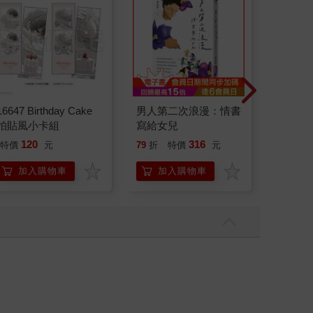
16647 Birthday Cake
男人第二次浪漫：情書
【電子
拍貼風小卡組
寫給女兒
味 上 (1
120
316
10
特價
元
79
折
特價
元
特價
加入購物車
加入購物車