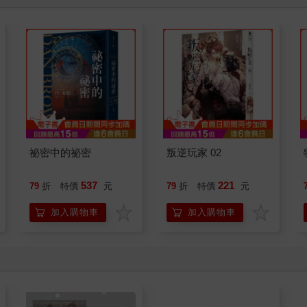
祕密中的祕密
叛逆玩家 02
537
221
79
折
特價
元
79
折
特價
元
加入購物車
加入購物車