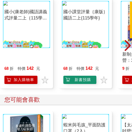
國小(康老師)國語講義
國小課堂評量｛康版｝
新制
式評量二上｛115學
國語二上{115學年}
營：
年｝
分聽
142
142
68
折
特價
元
68
折
特價
元
9
折
習本
書裝
加入購物車
新書預購
身聽
您可能會喜歡