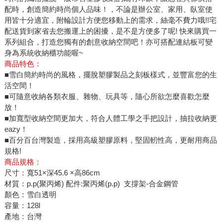
配時，創造簡約時尚個人品味！，不論是辦公室、家用、臥室使
用皆十分適宜，附輪設計方便您移動上的需求，絲毫不費力哦!!宅
配送貨到家省去您搬運上的困擾，是不是方便多了呢! 快來購買一
系列組合，打造您獨有的創意收納空間吧！亦可搭配連結板可變
身為系統收納櫃功能喔~
商品特色：
■雪白簡約時尚的風格，擺脫塑膠製品之刻板樣式，並豐富您的生
活空間！
■可隨意收納各類衣服、雜物、玩具等，隨心所欲怎麼喜歡怎麼
放！
■加寬型收納空間更加大，符合人體工學之手把設計，抽拉收納更
eazy！
■百分百台灣製造，採用高級塑膠原料，堅固軔性高，更耐用商品
規格!
商品規格：
尺寸：寬51×深45.6 ×高86cm
材質：p.p(聚丙烯) 配件:聚丙烯(p.p) 支撐架-合金鋼管
顏色：雪白透明
容量：128l
產地：台灣