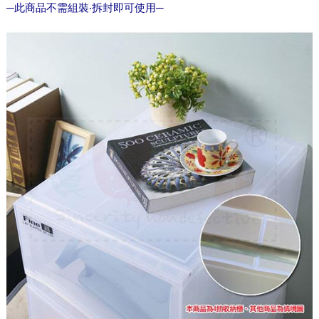
─此商品不需組裝‧拆封即可使用─