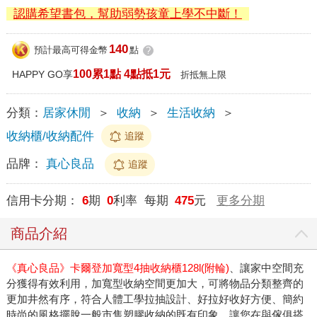
認購希望書包，幫助弱勢孩童上學不中斷！
140
預計最高可得金幣
點
?
100累1點 4點抵1元
HAPPY GO享
折抵無上限
分類：
居家休閒
＞
收納
＞
生活收納
＞
收納櫃/收納配件
追蹤
品牌：
真心良品
追蹤
信用卡分期：
6
期
0
利率 每期
475
元
更多分期
商品介紹
《真心良品》卡爾登加寬型4抽收納櫃128l(附輪)
、讓家中空間充
分獲得有效利用，加寬型收納空間更加大，可將物品分類整齊的
更加井然有序，符合人體工學拉抽設計、好拉好收好方便、簡約
時尚的風格擺脫一般市售塑膠收納的既有印象，讓您在與傢俱搭