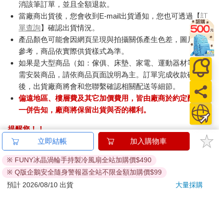
消該筆訂單，並且全額退款。
當廠商出貨後，您會收到E-mail出貨通知，您也可透過【
訂
單查詢
】確認出貨情況。
產品顏色可能會因網頁呈現與拍攝關係產生色差，圖片僅供
參考，商品依實際供貨樣式為準。
如果是大型商品（如：傢俱、床墊、家電、運動器材等）及
需安裝商品，請依商品頁面說明為主。訂單完成收款確認
後，出貨廠商將會和您聯繫確認相關配送等細節。
偏遠地區、樓層費及其它加價費用，皆由廠商於約定配送時
一併告知，廠商將保留出貨與否的權利。
提醒您！！
金石堂及銀行均不會請您操作ATM! 如接獲電話要求您前往
立即結帳
加入購物車
ATM提款機，請不要聽從指示，以免受騙上當！
※ FUNY冰晶渦輪手持製冷風扇全站加購價$490
退換貨須知：
※ Q版企鵝安全隨身警報器全站不限金額加購價$99
**提醒您，鑑賞期不等於試用期，退回商品須為全新狀態**
預計 2026/08/10 出貨
大量採購
依據「消費者保護法」第19條及行政院消費者保護處公告之
「通訊交易解除權合理例外情事適用準則」，以下商品購買
後，除商品本身有瑕疵外，將不提供7天的猶豫期：