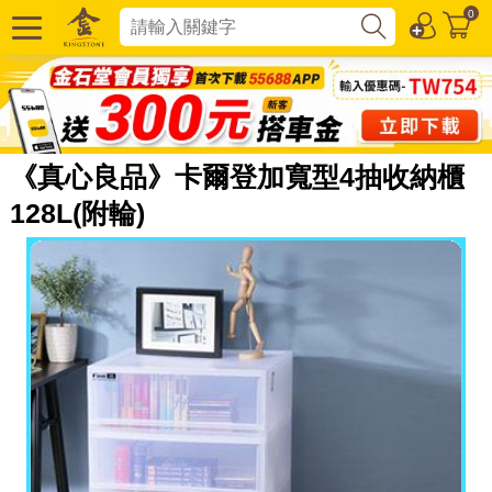
0
《真心良品》卡爾登加寬型4抽收納櫃
128L(附輪)