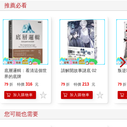
推薦必看
底層邏輯：看清這個世
請解開故事謎底 02
叛逆
界的底牌
316
213
79
折
特價
元
79
折
特價
元
79
折
加入購物車
加入購物車
您可能也需要