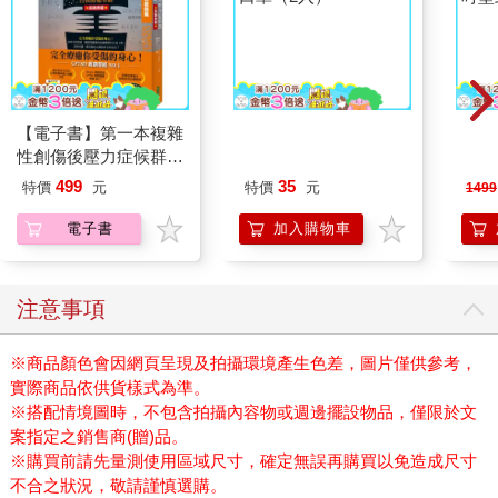
【電子書】第一本複雜
蝦米與毛孩_平面防護
【太
性創傷後壓力症候群自
口罩（2入）
吋壁
我療癒聖經（長銷典
機)
499
35
特價
元
特價
元
1499
藏）
電子書
加入購物車
注意事項
※商品顏色會因網頁呈現及拍攝環境產生色差，圖片僅供參考，
實際商品依供貨樣式為準。
※搭配情境圖時，不包含拍攝內容物或週邊擺設物品，僅限於文
案指定之銷售商(贈)品。
※購買前請先量測使用區域尺寸，確定無誤再購買以免造成尺寸
不合之狀況，敬請謹慎選購。