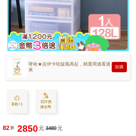
呀哈★吉伊卡哇旋風再起，精選周邊看過
加購
來
寫評價
喜歡+1
賺金幣
2850
82
折
元
3480
元