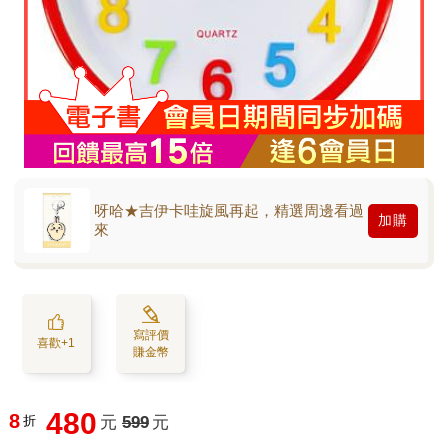
呀哈★吉伊卡哇旋風再起，精選周邊看過
加購
來
寫評價
喜歡+1
賺金幣
480
8
折
元
599
元