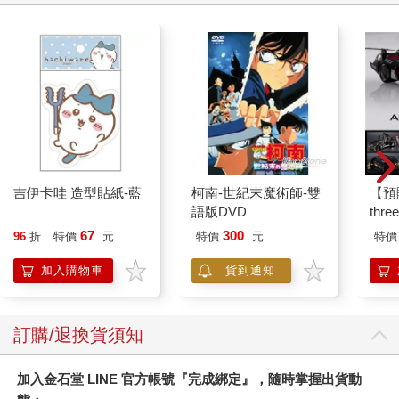
吉伊卡哇 造型貼紙-藍
柯南-世紀末魔術師-雙
【預
語版DVD
thr
VA 
67
300
96
折
特價
元
特價
元
特價
阿斯拉
SIR
加入購物車
貨到通知
訂購/退換貨須知
加入金石堂 LINE 官方帳號『完成綁定』，隨時掌握出貨動