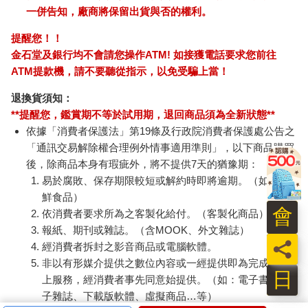
一併告知，廠商將保留出貨與否的權利。
提醒您！！
金石堂及銀行均不會請您操作ATM! 如接獲電話要求您前往
ATM提款機，請不要聽從指示，以免受騙上當！
退換貨須知：
**提醒您，鑑賞期不等於試用期，退回商品須為全新狀態**
依據「消費者保護法」第19條及行政院消費者保護處公告之
「通訊交易解除權合理例外情事適用準則」，以下商品購買
後，除商品本身有瑕疵外，將不提供7天的猶豫期：
易於腐敗、保存期限較短或解約時即將逾期。（如：生
鮮食品）
會
依消費者要求所為之客製化給付。（客製化商品）
報紙、期刊或雜誌。（含MOOK、外文雜誌）
員
經消費者拆封之影音商品或電腦軟體。
非以有形媒介提供之數位內容或一經提供即為完成之線
日
上服務，經消費者事先同意始提供。（如：電子書、電
子雜誌、下載版軟體、虛擬商品…等）