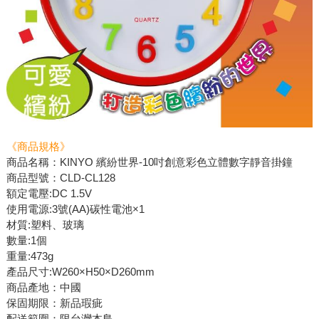
《商品規格》
商品名稱：KINYO 繽紛世界-10吋創意彩色立體數字靜音掛鐘
商品型號：CLD-CL128
額定電壓:DC 1.5V
使用電源:3號(AA)碳性電池×1
材質:塑料、玻璃
數量:1個
重量:473g
產品尺寸:W260×H50×D260mm
商品產地：中國
保固期限：新品瑕疵
配送範圍：限台灣本島