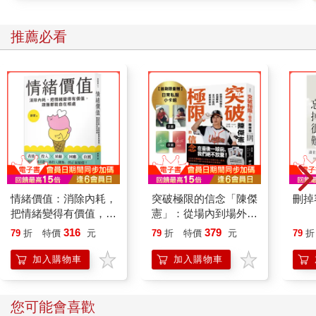
推薦必看
情緒價值：消除內耗，
突破極限的信念「陳傑
刪掉
把情緒變得有價值，跟
憲」：從場內到場外，
誰都能自在相處
台灣隊長全力以赴的堅
316
379
79
折
特價
元
79
折
特價
元
79
折
持與自白 （限量典藏
「日常私服小卡組」）
加入購物車
加入購物車
您可能會喜歡