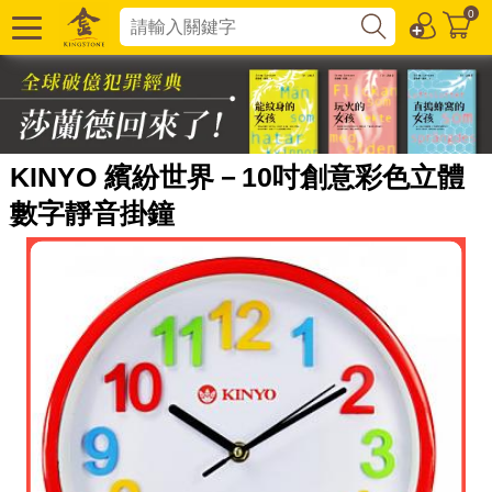
0
KINYO 繽紛世界－10吋創意彩色立體
數字靜音掛鐘