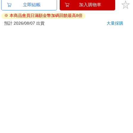
已拆封之個人衛生用品。（如：內衣褲、刮鬍刀、除毛
立即結帳
加入購物車
刀…等）
※ 本商品會員日滿額金幣加碼回饋最高8倍
若非上列種類商品，均享有到貨7天的猶豫期（含例假
日）。
預計 2026/08/07 出貨
大量採購
辦理退換貨時，商品（組合商品恕無法接受單獨退貨）必須
是您收到商品時的原始狀態（包含商品本體、配件、贈品、
保證書、所有附隨資料文件及原廠內外包裝…等），請勿直
接使用原廠包裝寄送，或於原廠包裝上黏貼紙張或書寫文
字。
退回商品若無法回復原狀，將請您負擔回復原狀所需費用，
嚴重時將影響您的退貨權益。