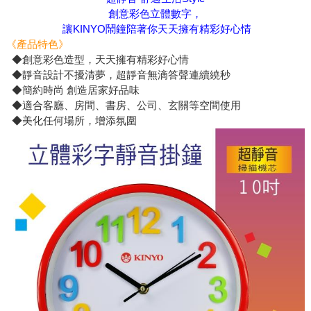
創意彩色立體數字，
讓KINYO鬧鐘陪著你天天擁有精彩好心情
《產品特色》
◆創意彩色造型，天天擁有精彩好心情
◆靜音設計不擾清夢，超靜音無滴答聲連續繞秒
◆簡約時尚 創造居家好品味
◆適合客廳、房間、書房、公司、玄關等空間使用
◆美化任何場所，增添氛圍