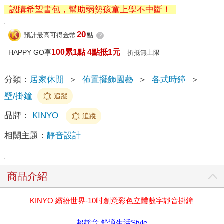
認購希望書包，幫助弱勢孩童上學不中斷！
20
預計最高可得金幣
點
?
100累1點 4點抵1元
HAPPY GO享
折抵無上限
分類：
居家休閒
＞
佈置擺飾園藝
＞
各式時鐘
＞
壁/掛鐘
追蹤
品牌：
KINYO
追蹤
相關主題：
靜音設計
商品介紹
KINYO 繽紛世界-10吋創意彩色立體數字靜音掛鐘
超靜音 舒適生活Style