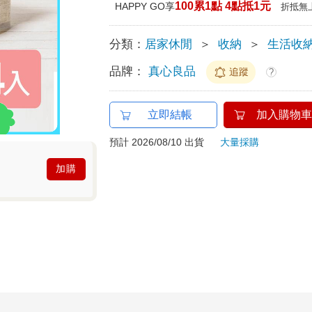
100累1點 4點抵1元
HAPPY GO享
折抵無
分類：
居家休閒
＞
收納
＞
生活收
品牌：
真心良品
追蹤
?
立即結帳
加入購物車
預計 2026/08/10 出貨
大量採購
加購