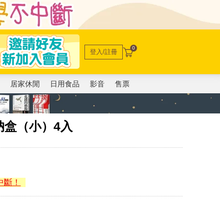
0
登入/註冊
電
居家休閒
日用食品
影音
售票
納盒（小）4入
中斷！