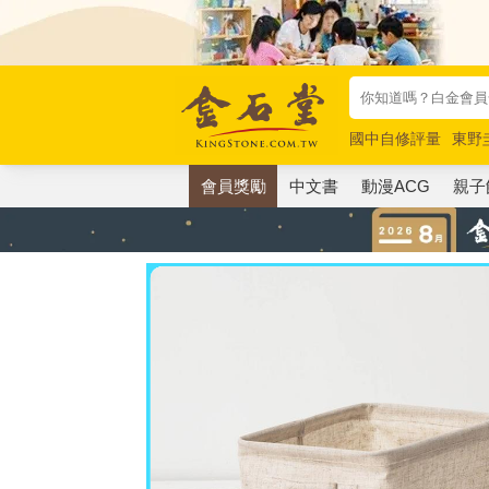
國中自修評量
東野
唯紅花綻放
奧德賽
會員獎勵
中文書
動漫ACG
親子