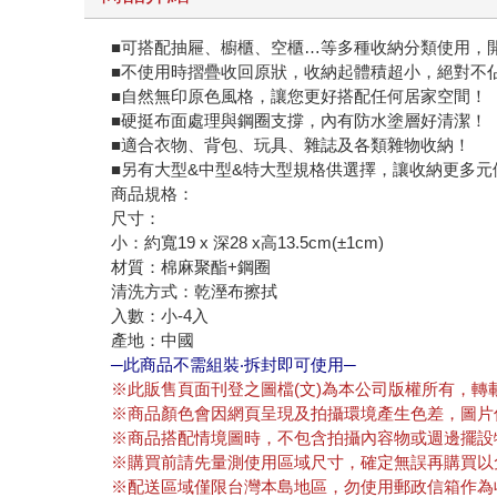
■可搭配抽屜、櫥櫃、空櫃…等多種收納分類使用，
■不使用時摺疊收回原狀，收納起體積超小，絕對不
■自然無印原色風格，讓您更好搭配任何居家空間！
■硬挺布面處理與鋼圈支撐，內有防水塗層好清潔！
■適合衣物、背包、玩具、雜誌及各類雜物收納！
■另有大型&中型&特大型規格供選擇，讓收納更多元
商品規格：
尺寸：
小：約寬19 x 深28 x高13.5cm(±1cm)
材質：棉麻聚酯+鋼圈
清洗方式：乾溼布擦拭
入數：小-4入
產地：中國
─此商品不需組裝‧拆封即可使用─
※此販售頁面刊登之圖檔(文)為本公司版權所有，轉
※商品顏色會因網頁呈現及拍攝環境產生色差，圖片
※商品搭配情境圖時，不包含拍攝內容物或週邊擺設
※購買前請先量測使用區域尺寸，確定無誤再購買以
※配送區域僅限台灣本島地區，勿使用郵政信箱作為