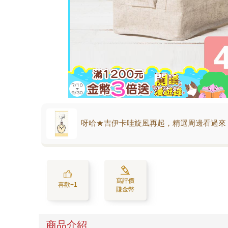
呀哈★吉伊卡哇旋風再起，精選周邊看過來
寫評價
喜歡+1
賺金幣
商品介紹