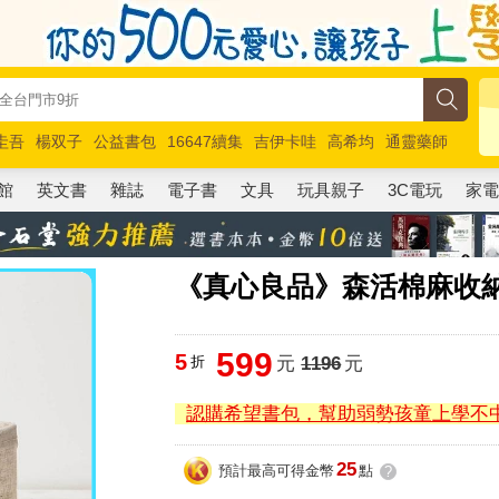
圭吾
楊双子
公益書包
16647續集
吉伊卡哇
高希均
通靈藥師
路邊攤新作
馬斯克
玩具總動員5
超慢跑
館
英文書
雜誌
電子書
文具
玩具親子
3C電玩
家
《真心良品》森活棉麻收
599
5
折
元
1196
元
認購希望書包，幫助弱勢孩童上學不
25
預計最高可得金幣
點
?