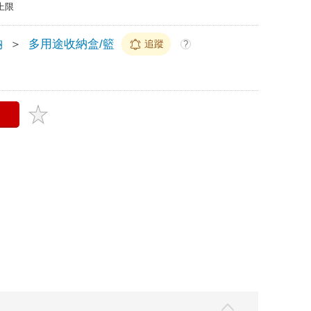
上限
納
＞
多用途收納盒/籃
追蹤
?