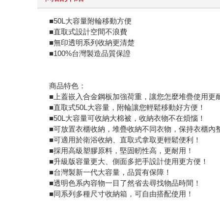
■50L大容量附輪移動方便
■直取式設計空間不浪費
■無印透明系列收納更清楚
■100%台灣製造品質保證
商品特色：
■上蓋嵌入合金鋼板加強荷重，讓您怎麼堆疊使用更
■直取式50L大容量，附輪讓您輕鬆移動好方便！
■50L大容量可收納大棉被，收納衣物不在煩惱！
■可放置衣櫃收納，堆疊收納不同衣物，保持衣櫃內
■可適用於衛浴收納、直取式拿取更輕鬆便利！
■採用高級塑膠原料，堅固軔性高，更耐用！
■升級版容量更大、側面多把手設計使用更方便！
■台灣製新一代大容量，品質有保障！
■透明色系內容物一目了然省去尋找物品時間！
■同系列多種尺寸收納箱，可自由搭配使用！