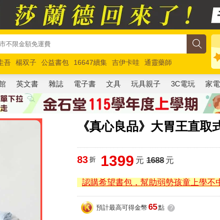
圭吾
楊双子
公益書包
16647續集
吉伊卡哇
通靈藥師
路邊攤新作
馬斯克
玩具總動員5
超慢跑
館
英文書
雜誌
電子書
文具
玩具親子
3C電玩
家
《真心良品》大胃王直取式附
1399
83
折
元
1688
元
認購希望書包，幫助弱勢孩童上學不
65
預計最高可得金幣
點
?