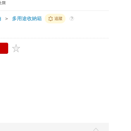
上限
納
＞
多用途收納箱
追蹤
?