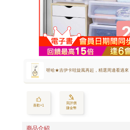
呀哈★吉伊卡哇旋風再起，精選周邊看過來
寫評價
喜歡+1
賺金幣
商品介紹