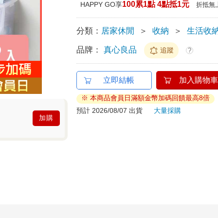
100累1點 4點抵1元
HAPPY GO享
折抵無
分類：
居家休閒
＞
收納
＞
生活收
品牌：
真心良品
追蹤
?
立即結帳
加入購物車
※ 本商品會員日滿額金幣加碼回饋最高8倍
預計 2026/08/07 出貨
大量採購
加購