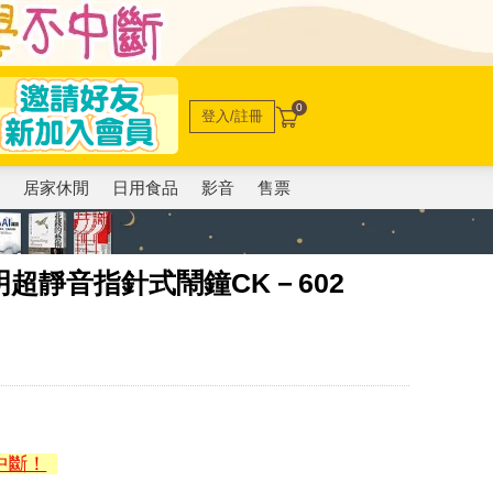
0
登入/註冊
電
居家休閒
日用食品
影音
售票
光照明超靜音指針式鬧鐘CK－602
中斷！