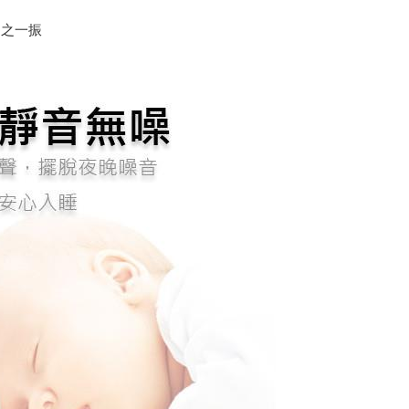
為之一振
然