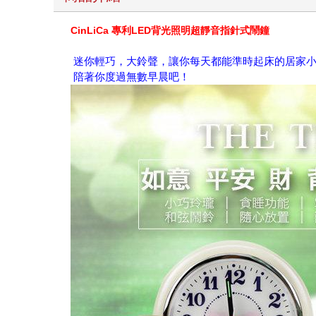
CinLiCa 專利LED背光照明超靜音指針式鬧鐘
迷你輕巧，大鈴聲，讓你每天都能準時起床的居家
陪著你度過無數早晨吧！