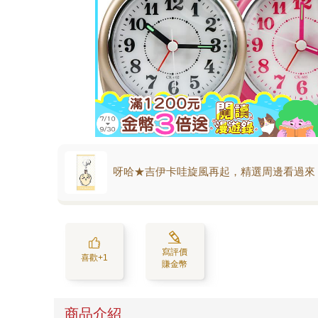
呀哈★吉伊卡哇旋風再起，精選周邊看過來
寫評價
喜歡+1
賺金幣
商品介紹