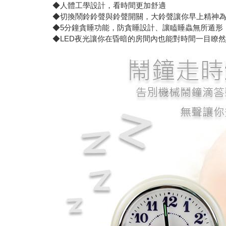
◆人體工學設計，看時間更加舒適
◆切換鬧鈴鈴聲與鈴聲開關，大鈴聲讓你早上精神
◆5分鐘貪睡功能，防貪睡設計、讓瞌睡蟲無所遁形
◆LED夜光讓你在昏暗的房間內也能對時間一目瞭