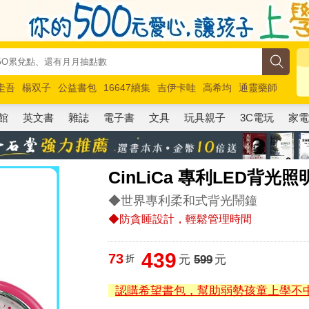
圭吾
楊双子
公益書包
16647續集
吉伊卡哇
高希均
通靈藥師
路邊攤新作
馬斯克
玩具總動員5
超慢跑
館
英文書
雜誌
電子書
文具
玩具親子
3C電玩
家
CinLiCa 專利LED背
◆世界專利柔和式背光鬧鐘
◆防貪睡設計，輕鬆管理時間
439
73
折
元
599
元
認購希望書包，幫助弱勢孩童上學不