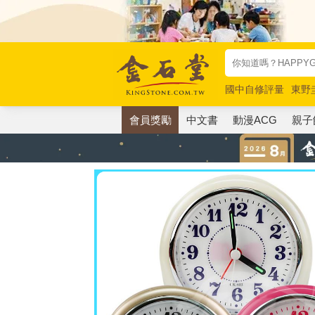
國中自修評量
東野
唯紅花綻放
奧德賽
會員獎勵
中文書
動漫ACG
親子