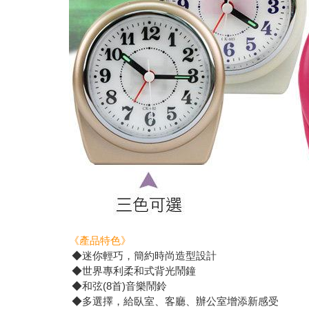
《產品特色》
◆迷你輕巧，簡約時尚造型設計
◆世界專利柔和式背光鬧鐘
◆和弦(8首)音樂鬧鈴
◆多選擇，給臥室、客廳、辦公室增添新感受