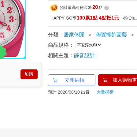
20
預計最高可得金幣
點
?
100累1點 4點抵1元
HAPPY GO享
折抵無
分類：
居家休閒
＞
佈置擺飾園藝
＞
商品規格：
相關主題：
靜音設計
加購
立即結帳
加入購物車
預計 2026/08/10 出貨
大量採購