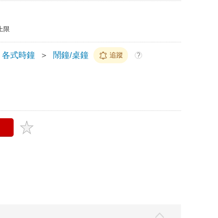
上限
各式時鐘
＞
鬧鐘/桌鐘
追蹤
?