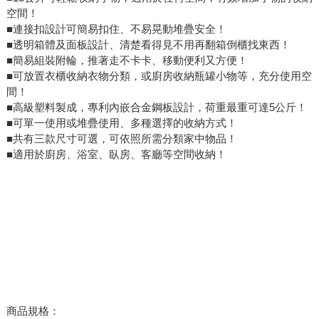
空間！
■連接扣設計可簡易扣住、不易晃動堆疊安全！
■透明箱體及面板設計、清楚看得見不用再翻箱倒櫃找東西！
■簡易組裝附輪，推著走不卡卡、移動便利又方便！
■可放置衣櫃收納衣物分類，或廚房收納瓶罐小物等，充分使用空
間！
■高級塑料製成，專利內嵌合金鋼板設計，荷重最重可達5公斤！
■可單一使用或堆疊使用、多種選擇的收納方式！
■共有三款尺寸可選，可依照所需分類家中物品！
■適用於廚房、浴室、臥房、客廳等空間收納！
商品規格：