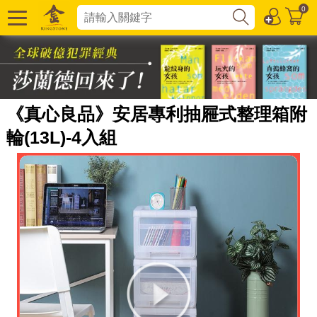
0
《真心良品》安居專利抽屜式整理箱附
輪(13L)-4入組