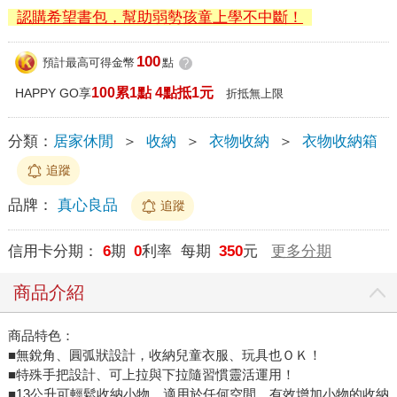
認購希望書包，幫助弱勢孩童上學不中斷！
100
預計最高可得金幣
點
?
100累1點 4點抵1元
HAPPY GO享
折抵無上限
分類：
居家休閒
＞
收納
＞
衣物收納
＞
衣物收納箱
追蹤
品牌：
真心良品
追蹤
信用卡分期：
6
期
0
利率 每期
350
元
更多分期
商品介紹
商品特色：
■無銳角、圓弧狀設計，收納兒童衣服、玩具也ＯＫ！
■特殊手把設計、可上拉與下拉隨習慣靈活運用！
■13公升可輕鬆收納小物，適用於任何空間，有效增加小物的收納