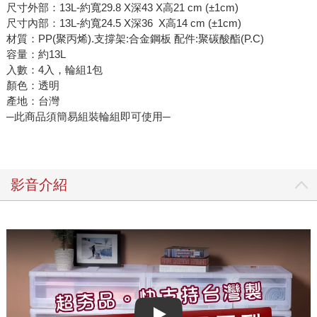
尺寸外部：13L-約寬29.8 X深43 X高21 cm (±1cm)
尺寸內部：13L-約寬24.5 X深36 X高14 cm (±1cm)
材質：PP(聚丙烯).支撐架:合金鋼板 配件:聚碳酸酯(P.C)
容量：約13L
入數：4入，輪組1包
顏色：透明
產地：台灣
─此商品須簡易組裝輪組即可使用─
影音介紹