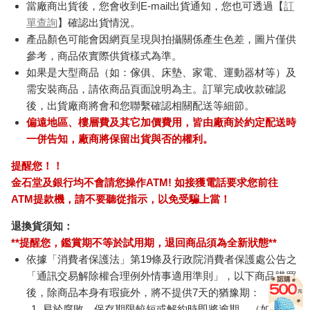
當廠商出貨後，您會收到E-mail出貨通知，您也可透過【
訂
單查詢
】確認出貨情況。
產品顏色可能會因網頁呈現與拍攝關係產生色差，圖片僅供
參考，商品依實際供貨樣式為準。
如果是大型商品（如：傢俱、床墊、家電、運動器材等）及
需安裝商品，請依商品頁面說明為主。訂單完成收款確認
後，出貨廠商將會和您聯繫確認相關配送等細節。
偏遠地區、樓層費及其它加價費用，皆由廠商於約定配送時
一併告知，廠商將保留出貨與否的權利。
提醒您！！
金石堂及銀行均不會請您操作ATM! 如接獲電話要求您前往
ATM提款機，請不要聽從指示，以免受騙上當！
退換貨須知：
**提醒您，鑑賞期不等於試用期，退回商品須為全新狀態**
依據「消費者保護法」第19條及行政院消費者保護處公告之
「通訊交易解除權合理例外情事適用準則」，以下商品購買
後，除商品本身有瑕疵外，將不提供7天的猶豫期：
易於腐敗、保存期限較短或解約時即將逾期。（如：生