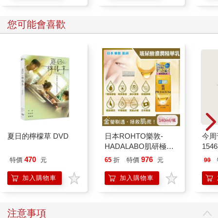
您可能會喜歡
夏日的檸檬草 DVD
日本ROHTO樂敦-
今周
HADALABO肌研極潤
154
金緻7重玻尿酸高效保
470
976
特價
元
65
折
特價
元
99
濕潤澤特濃精華乳液
140ml/金瓶(Premium
加入購物車
加入購物車
臉部肌膚護理乳霜,素
顏保養乾肌水凝乳)
注意事項