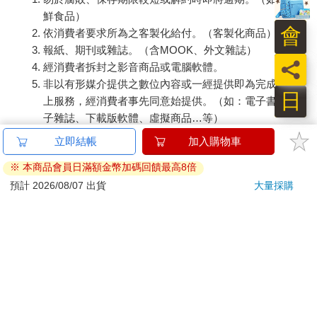
鮮食品）
會
依消費者要求所為之客製化給付。（客製化商品）
報紙、期刊或雜誌。（含MOOK、外文雜誌）
員
經消費者拆封之影音商品或電腦軟體。
非以有形媒介提供之數位內容或一經提供即為完成之線
日
上服務，經消費者事先同意始提供。（如：電子書、電
子雜誌、下載版軟體、虛擬商品…等）
已拆封之個人衛生用品。（如：內衣褲、刮鬍刀、除毛
刀…等）
若非上列種類商品，均享有到貨7天的猶豫期（含例假
日）。
辦理退換貨時，商品（組合商品恕無法接受單獨退貨）必須
是您收到商品時的原始狀態（包含商品本體、配件、贈品、
保證書、所有附隨資料文件及原廠內外包裝…等），請勿直
接使用原廠包裝寄送，或於原廠包裝上黏貼紙張或書寫文
字。
退回商品若無法回復原狀，將請您負擔回復原狀所需費用，
嚴重時將影響您的退貨權益。