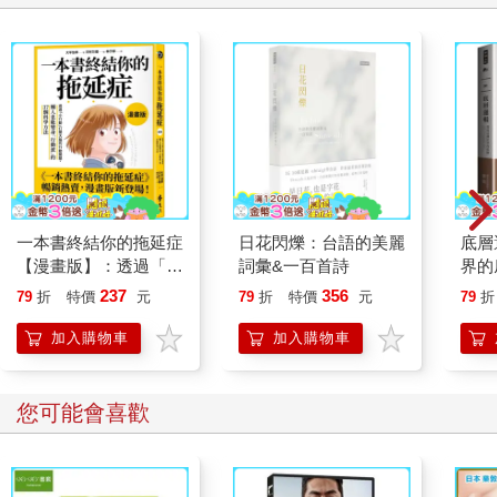
一本書終結你的拖延症
日花閃爍：台語的美麗
底層
【漫畫版】：透過「小
詞彙&一百首詩
界的
行動」打開大腦的行動
237
356
79
折
特價
元
79
折
特價
元
79
折
開關，懶人也能變身
「行動派」的37個科
加入購物車
加入購物車
學方法
您可能會喜歡