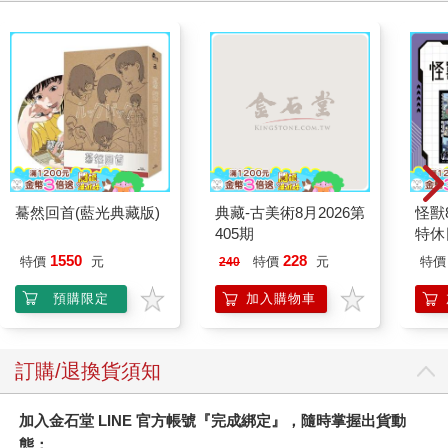
驀然回首(藍光典藏版)
典藏-古美術8月2026第
怪獸
405期
特休
加購
1550
228
特價
元
特價
元
特價
240
預購限定
加入購物車
訂購/退換貨須知
加入金石堂 LINE 官方帳號『完成綁定』，隨時掌握出貨動
態：