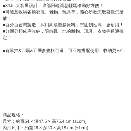
■34.5L大容量設計，底部附輪讓您輕鬆移動好方便！
■可隨意收納各類衣服、雜物、玩具等，隨心所欲怎麼喜歡怎麼
放！
■百分百台灣製造，採用高級塑膠原料，堅固軔性高，更耐用！
■分層分類依序收納，讓散亂一地的雜物、玩具、衣物等通通搞
定！
■有單抽&四層&五層多規格可選，可互相搭配使用、收納更EZ！
商品規格：
尺寸：約寬54 × 深47.5 × 高75.4 cm (±1cm)
內抽尺寸：約寬46 × 深40 × 高18 cm (±1cm)