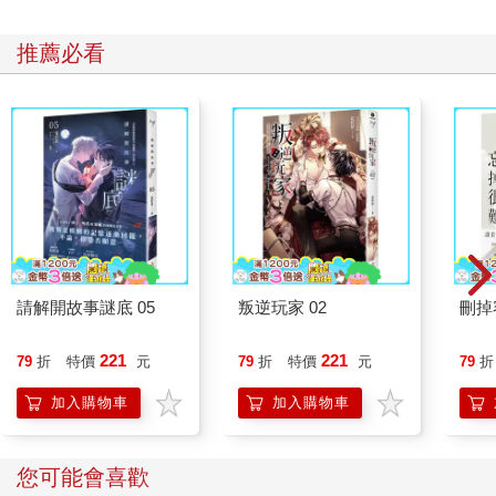
推薦必看
請解開故事謎底 05
叛逆玩家 02
刪掉
221
221
79
折
特價
元
79
折
特價
元
79
折
加入購物車
加入購物車
您可能會喜歡