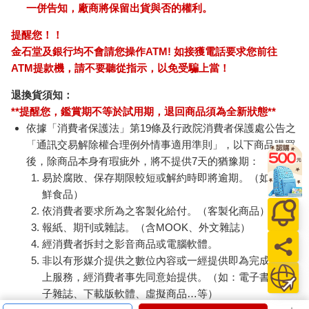
一併告知，廠商將保留出貨與否的權利。
提醒您！！
金石堂及銀行均不會請您操作ATM! 如接獲電話要求您前往
ATM提款機，請不要聽從指示，以免受騙上當！
退換貨須知：
**提醒您，鑑賞期不等於試用期，退回商品須為全新狀態**
依據「消費者保護法」第19條及行政院消費者保護處公告之
「通訊交易解除權合理例外情事適用準則」，以下商品購買
後，除商品本身有瑕疵外，將不提供7天的猶豫期：
易於腐敗、保存期限較短或解約時即將逾期。（如：生
鮮食品）
依消費者要求所為之客製化給付。（客製化商品）
報紙、期刊或雜誌。（含MOOK、外文雜誌）
經消費者拆封之影音商品或電腦軟體。
非以有形媒介提供之數位內容或一經提供即為完成之線
上服務，經消費者事先同意始提供。（如：電子書、電
子雜誌、下載版軟體、虛擬商品…等）