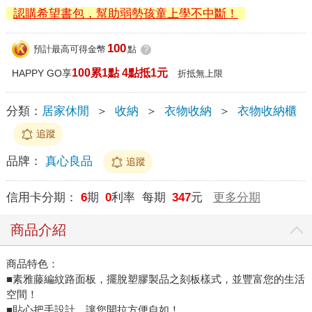
認購希望書包，幫助弱勢孩童上學不中斷！
100
預計最高可得金幣
點
?
100累1點 4點抵1元
HAPPY GO享
折抵無上限
分類：
居家休閒
＞
收納
＞
衣物收納
＞
衣物收納櫃
追蹤
品牌：
真心良品
追蹤
信用卡分期：
6
期
0
利率 每期
347
元
更多分期
商品介紹
商品特色：
■素雅藤編紋路面板，擺脫塑膠製品之刻板樣式，並豐富您的生活
空間！
■貼心把手設計，讓您開拉方便自如！