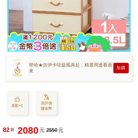
呀哈★吉伊卡哇旋風再起，精選周邊看過
加購
來
寫評價
喜歡+1
賺金幣
2080
82
折
元
2550
元