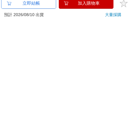
已拆封之個人衛生用品。（如：內衣褲、刮鬍刀、除毛
立即結帳
加入購物車
刀…等）
若非上列種類商品，均享有到貨7天的猶豫期（含例假
預計 2026/08/10 出貨
大量採購
日）。
辦理退換貨時，商品（組合商品恕無法接受單獨退貨）必須
是您收到商品時的原始狀態（包含商品本體、配件、贈品、
保證書、所有附隨資料文件及原廠內外包裝…等），請勿直
接使用原廠包裝寄送，或於原廠包裝上黏貼紙張或書寫文
字。
退回商品若無法回復原狀，將請您負擔回復原狀所需費用，
嚴重時將影響您的退貨權益。