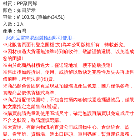
材質：PP聚丙烯
顏色：如圖所示
容量：約103.5L (單抽約34.5L)
入數：1入
產地：台灣
─此商品需簡易組裝輪組即可使用─
※此販售頁面刊登之圖檔(文)為本公司版權所有，轉載必究。
※因材積過大貨運無法準時到府收件、敬請謹慎選購、以免造成
您的困擾!
※由於此商品材積過大，僅送達地址一樓不協助搬運!
※售出後如經拆封、使用、或拆解以致缺乏完整性及失去再販售
價值時，恕無法退(換)貨。
※商品顏色會因網頁呈現及拍攝環境產生色差，圖片僅供參考，
實際商品依供貨樣式為準。
※商品搭配情境圖時，不包含拍攝內容物或週邊擺設物品，僅限
於文案指定之銷售商(贈)品。
※購買前請先量測使用區域尺寸，確定無誤再購買以免造成尺寸
不合之狀況，敬請謹慎選購。
※大賣場、有館內物流的百貨公司或購物中心、倉儲統倉、監
獄、看守所、貨櫃場、進出口碼頭、軍用碼頭，暫無運送服務，