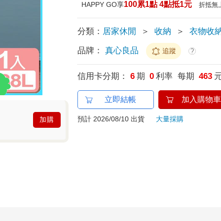
100累1點 4點抵1元
HAPPY GO享
折抵無
分類：
居家休閒
＞
收納
＞
衣物收
品牌：
真心良品
追蹤
?
信用卡分期：
6
期
0
利率 每期
463
立即結帳
加入購物車
預計 2026/08/10 出貨
大量採購
加購