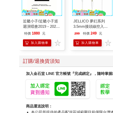
近畿小子/近畿小子巡
JELLICO 夢幻系列
迴演唱會2019－2020
3.5mm接頭線控入耳
ThanKs 2 YOU 藍光初
式耳機 JEE-X12-WT
1880
249
特價
元
特價
元
299
回版（3Blu－ray）
加入購物車
加入購物車
訂購/退換貨須知
加入金石堂 LINE 官方帳號『完成綁定』，隨時掌
商品運送說明：
本公司所提供的產品配送區域範圍目前僅限台灣