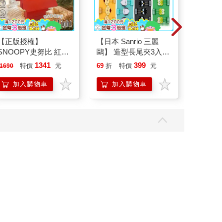
【正版授權】
【日本 Sanrio 三麗
山毛櫸
SNOOPY史努比 紅屋
鷗】 造型長尾夾3入組
造型聲控燈 夜燈 氣氛
(8款可選) 凱蒂貓 Hello
1341
399
特價
元
69
折
特價
元
66
折
1690
燈
Kitty 庫洛米 布丁狗 酷
企鵝
加入購物車
加入購物車
加