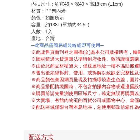
內抽尺寸：約寬46 × 深40 × 高18 cm (±1cm)
材質：PP聚丙烯
顏色：如圖所示
容量：約138L (單抽約34.5L)
入數：1入
產地：台灣
─此商品需簡易組裝輪組即可使用─
※此販售頁面刊登之圖檔(文)為本公司版權所有，轉
※因材積過大貨運無法準時到府收件、敬請謹慎選購
※由於此商品材積過大，僅送達地址一樓不協助搬運
※售出後如經拆封、使用、或拆解以致缺乏完整性及
※商品顏色會因網頁呈現及拍攝環境產生色差，圖片
※商品搭配情境圖時，不包含拍攝內容物或週邊擺設
※購買前請先量測使用區域尺寸，確定無誤再購買以
※大賣場、有館內物流的百貨公司或購物中心、倉儲
※配送區域僅限台灣本島地區，勿使用郵政信箱作為
配送方式