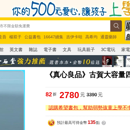
圭吾
楊双子
公益書包
16647續集
吉伊卡哇
高希均
通靈藥師
路邊攤新作
馬斯克
玩具總動員5
超慢跑
館
英文書
雜誌
電子書
文具
玩具親子
3C電玩
家
《真心良品》古賀大容量四抽
2780
82
折
元
3390
元
認購希望書包，幫助弱勢孩童上學不
135
預計最高可得金幣
點
?