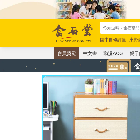
國中自修評量
東野
唯紅花綻放
奧德賽
會員獎勵
中文書
動漫ACG
親子