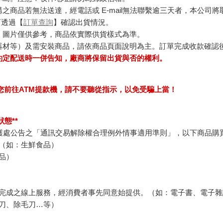
商品若無法送達，經電話或 E-mail無法聯繫逾三天者，本公司
可透過【
訂單查詢
】確認出貨情況。
，圖片僅供參考，商品依實際供貨樣式為準。
器材等）及需安裝商品，請依商品頁面說明為主。訂單完成收款確認
約定配送時一併告知，廠商將保留出貨與否的權利。
求您前往ATM提款機，請不要聽從指示，以免受騙上當！
態**
護處公告之「通訊交易解除權合理例外情事適用準則」，以下商品購
（如：生鮮食品）
品）
完成之線上服務，經消費者事先同意始提供。（如：電子書、電子雜
刀、除毛刀…等）
例假日）。