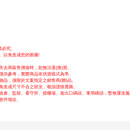
載必究。
、以免造成您的困擾!
!
失去再販售價值時，恕無法退(換)貨。
僅供參考，實際商品依供貨樣式為準。
物品，僅限於文案指定之銷售商(贈)品。
免造成尺寸不合之狀況，敬請謹慎選購。
統倉、監獄、看守所、貨櫃場、進出口碼頭、軍用碼頭，暫無運送服
收件地址。