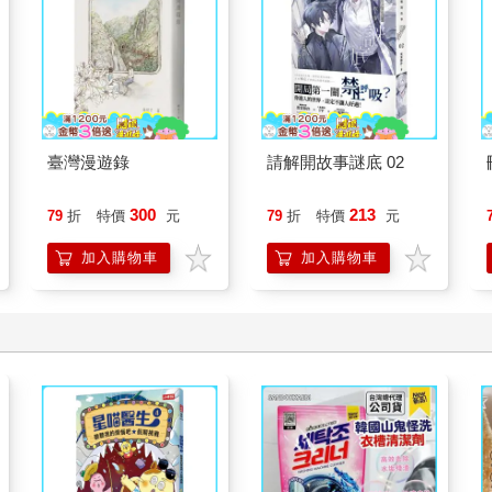
臺灣漫遊錄
請解開故事謎底 02
300
213
79
折
特價
元
79
折
特價
元
加入購物車
加入購物車