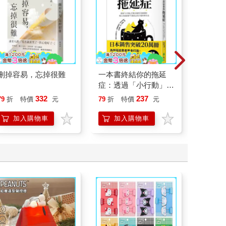
刪掉容易，忘掉很難
一本書終結你的拖延
杖藜過
症：透過「小行動」打
意、杏
開大腦的行動開關，懶
恭談以
332
237
79
折
特價
元
79
折
特價
元
79
折
人也能變身「行動派」
想
的37個科學方法
加入購物車
加入購物車
加