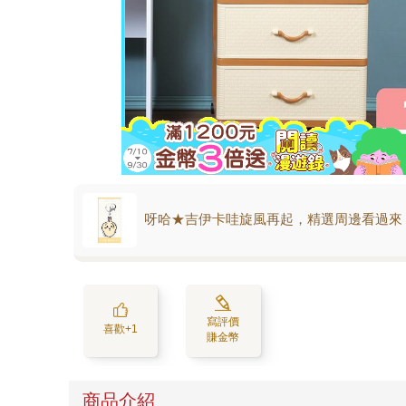
呀哈★吉伊卡哇旋風再起，精選周邊看過來
寫評價
喜歡+1
賺金幣
商品介紹