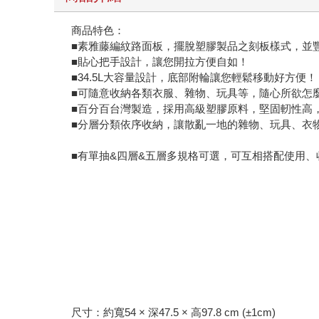
商品特色：
■素雅藤編紋路面板，擺脫塑膠製品之刻板樣式，並
■貼心把手設計，讓您開拉方便自如！
■34.5L大容量設計，底部附輪讓您輕鬆移動好方便！
■可隨意收納各類衣服、雜物、玩具等，隨心所欲怎
■百分百台灣製造，採用高級塑膠原料，堅固軔性高
■分層分類依序收納，讓散亂一地的雜物、玩具、衣
■有單抽&四層&五層多規格可選，可互相搭配使用、
尺寸：約寬54 × 深47.5 × 高97.8 cm (±1cm)