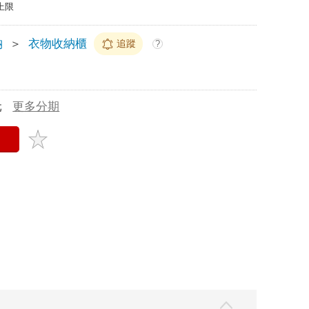
上限
納
＞
衣物收納櫃
追蹤
?
元
更多分期