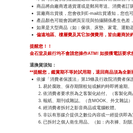
商品將由廠商透過貨運或是郵局寄送。消費者訂購之
當廠商出貨後，您會收到E-mail出貨通知，您也
產品顏色可能會因網頁呈現與拍攝關係產生色差
如果是大型商品（如：傢俱、床墊、家電、運動
偏遠地區、樓層費及其它加價費用，皆由廠商於
提醒您！！
金石堂及銀行均不會請您操作ATM! 如接獲電話要
退換貨須知：
**提醒您，鑑賞期不等於試用期，退回商品須為全新狀
依據「消費者保護法」第19條及行政院消費者保
易於腐敗、保存期限較短或解約時即將逾期。
依消費者要求所為之客製化給付。（客製化商
報紙、期刊或雜誌。（含MOOK、外文雜誌）
經消費者拆封之影音商品或電腦軟體。
非以有形媒介提供之數位內容或一經提供即為
已拆封之個人衛生用品。（如：內衣褲、刮鬍
若非上列種類商品，均享有到貨7天的猶豫期（含