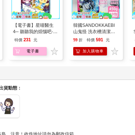
【電子書】星喵醫生
韓國SANDOKKAEBI
4─ 聽聽我的煩惱吧-假
山鬼怪 洗衣槽清潔劑
期挑戰
450公克-10包組
231
591
特價
元
59
折
特價
元
電子書
加入購物車
握出貨動態：
本島。注意！收件地址請勿為郵政信箱。