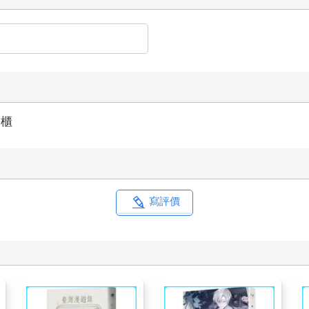
納櫃
寫評價