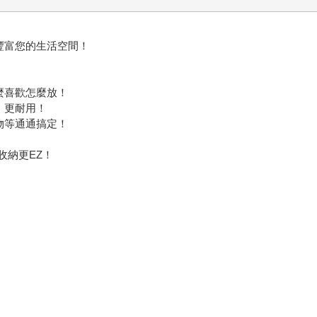
豐富您的生活空間！
麼喜歡怎麼放！
，更耐用！
物等通通搞定！
收納更EZ！