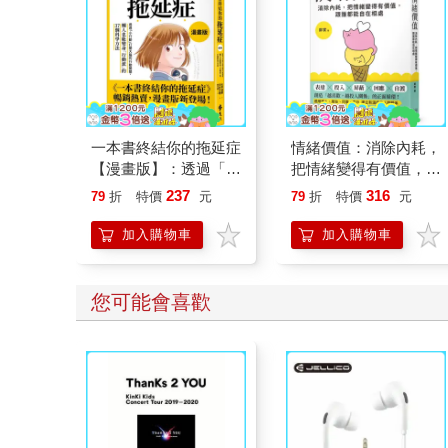
一本書終結你的拖延症
情緒價值：消除內耗，
【漫畫版】：透過「小
把情緒變得有價值，跟
行動」打開大腦的行動
誰都能自在相處
237
316
79
折
特價
元
79
折
特價
元
開關，懶人也能變身
「行動派」的37個科
加入購物車
加入購物車
學方法
您可能會喜歡