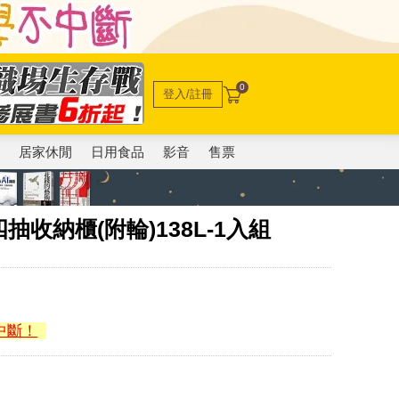
0
登入/註冊
電
居家休閒
日用食品
影音
售票
收納櫃(附輪)138L-1入組
中斷！