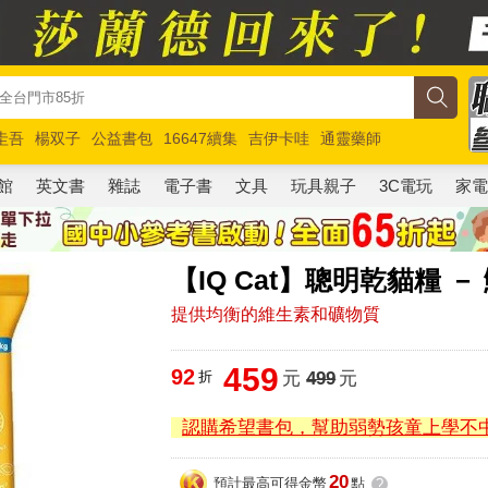
圭吾
楊双子
公益書包
16647續集
吉伊卡哇
通靈藥師
路邊攤新作
馬斯克
玩具總動員5
超慢跑
館
英文書
雜誌
電子書
文具
玩具親子
3C電玩
家
【IQ Cat】聰明乾貓糧 －
提供均衡的維生素和礦物質
459
92
折
元
499
元
認購希望書包，幫助弱勢孩童上學不
20
預計最高可得金幣
點
?