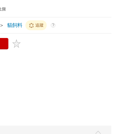
上限
＞
貓飼料
追蹤
?