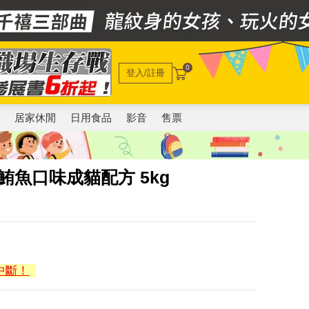
0
登入/註冊
電
居家休閒
日用食品
影音
售票
 鮪魚口味成貓配方 5kg
中斷！