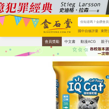
國中自修評量
東野
唯紅花綻放
奧德賽
會員獎勵
中文書
動漫ACG
親子