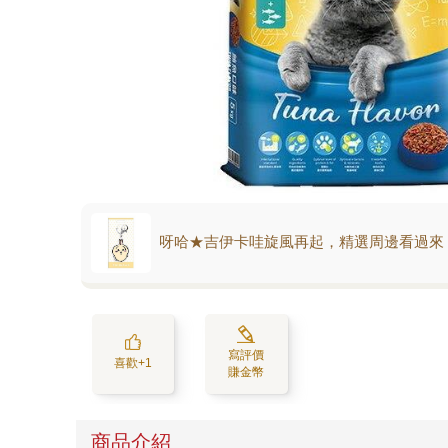
呀哈★吉伊卡哇旋風再起，精選周邊看過來
寫評價
喜歡+1
賺金幣
商品介紹