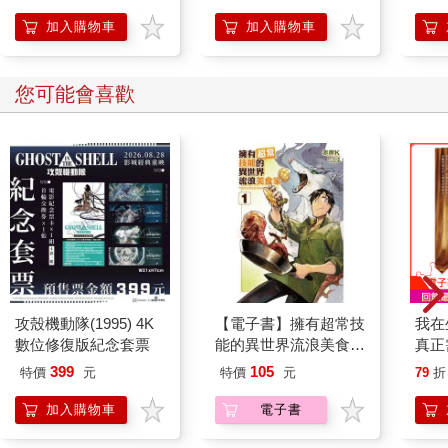
作！湊佳苗自認最喜歡
的一部作品！
加入購物車
加入購物車
您可能會喜歡
攻殼機動隊(1995) 4K
【電子書】擁有超常技
我在
數位修復版紀念套票
能的異世界流浪美食家
真正
(1)
實是
399
105
特價
元
特價
元
79
折
加入購物車
電子書