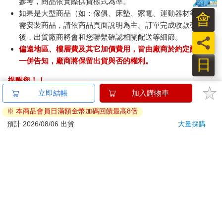
參考，商品依實際供貨樣式為準。
如果是大型商品（如：傢俱、床墊、家電、運動器材等）及
會
需安裝商品，請依商品頁面說明為主。訂單完成收款確認
後，出貨廠商將會和您聯繫確認相關配送等細節。
員
偏遠地區、樓層費及其它加價費用，皆由廠商於約定配送時
日
一併告知，廠商將保留出貨與否的權利。
提醒您！！
金石堂及銀行均不會請您操作ATM! 如接獲電話要求您前往
立即結帳
加入購物車
ATM提款機，請不要聽從指示，以免受騙上當！
※ 本商品會員日滿額金幣加碼回饋最高8倍
退換貨須知：
預計 2026/08/06 出貨
大量採購
**提醒您，鑑賞期不等於試用期，退回商品須為全新狀態**
依據「消費者保護法」第19條及行政院消費者保護處公告之
「通訊交易解除權合理例外情事適用準則」，以下商品購買
後，除商品本身有瑕疵外，將不提供7天的猶豫期：
易於腐敗、保存期限較短或解約時即將逾期。（如：生
鮮食品）
依消費者要求所為之客製化給付。（客製化商品）
報紙、期刊或雜誌。（含MOOK、外文雜誌）