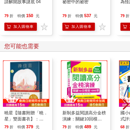
請解開故事謎底 04
祕密中的祕密
為怪
150
537
79
折
特價
元
79
折
特價
元
79
折
加入購物車
加入購物車
您可能也需要
曉星【隨書附贈「曉．
新制多益閱讀高分金榜
國小
星」雙面書衣】：
演練：關鍵10回模擬
式評
2026本屋大賞入圍
1000題（16K）
年｝
379
489
79
折
特價
元
79
折
特價
元
68
折