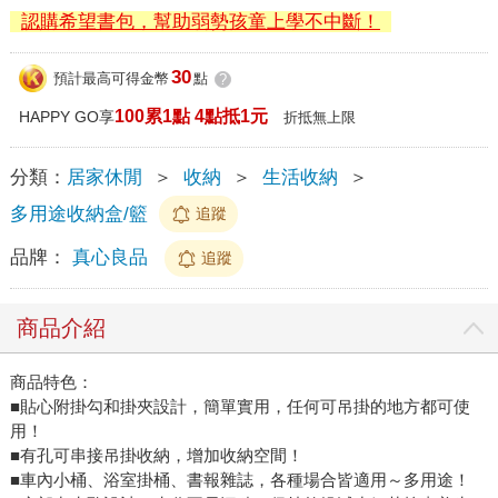
認購希望書包，幫助弱勢孩童上學不中斷！
30
預計最高可得金幣
點
?
100累1點 4點抵1元
HAPPY GO享
折抵無上限
分類：
居家休閒
＞
收納
＞
生活收納
＞
多用途收納盒/籃
追蹤
品牌：
真心良品
追蹤
商品介紹
商品特色：
■貼心附掛勾和掛夾設計，簡單實用，任何可吊掛的地方都可使
用！
■有孔可串接吊掛收納，增加收納空間！
■車內小桶、浴室掛桶、書報雜誌，各種場合皆適用～多用途！