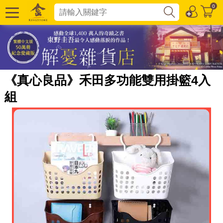
0
《真心良品》禾田多功能雙用掛籃4入
組