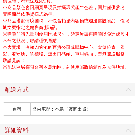
價值時，恕無法退(換)貨。
※商品顏色會因網頁呈現及拍攝環境產生色差，圖片僅供參考，
實際商品依供貨樣式為準。
※商品搭配情境圖時，不包含拍攝內容物或週邊擺設物品，僅限
於文案指定之銷售商(贈)品。
※購買前請先量測使用區域尺寸，確定無誤再購買以免造成尺寸
不合之狀況，敬請謹慎選購。
※大賣場、有館內物流的百貨公司或購物中心、倉儲統倉、監
獄、看守所、貨櫃場、進出口碼頭、軍用碼頭，暫無運送服務，
敬請見諒！
※配送區域僅限台灣本島地區，勿使用郵政信箱作為收件地址。
配送方式
台灣
國內宅配：本島（廠商出貨）
詳細資料