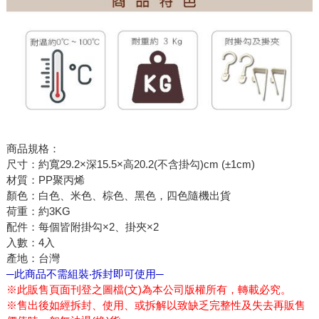
商品規格：
尺寸：約寬29.2×深15.5×高20.2(不含掛勾)cm (±1cm)
材質：PP聚丙烯
顏色：白色、米色、棕色、黑色，四色隨機出貨
荷重：約3KG
配件：每個皆附掛勾×2、掛夾×2
入數：4入
產地：台灣
─此商品不需組裝‧拆封即可使用─
※此販售頁面刊登之圖檔(文)為本公司版權所有，轉載必究。
※售出後如經拆封、使用、或拆解以致缺乏完整性及失去再販售