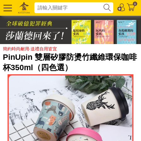
0
簡約時尚耐用‧送禮自用皆宜
PinUpin 雙層矽膠防燙竹纖維環保咖啡
杯350ml（四色選）