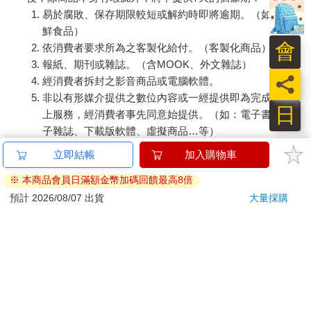
易於腐敗、保存期限較短或解約時即將逾期。（如：生
鮮食品）
會
依消費者要求所為之客製化給付。（客製化商品）
報紙、期刊或雜誌。（含MOOK、外文雜誌）
員
經消費者拆封之影音商品或電腦軟體。
非以有形媒介提供之數位內容或一經提供即為完成之線
日
上服務，經消費者事先同意始提供。（如：電子書、電
子雜誌、下載版軟體、虛擬商品…等）
已拆封之個人衛生用品。（如：內衣褲、刮鬍刀、除毛
刀…等）
若非上列種類商品，均享有到貨7天的猶豫期（含例假
日）。
辦理退換貨時，商品（組合商品恕無法接受單獨退貨）必須
是您收到商品時的原始狀態（包含商品本體、配件、贈品、
保證書、所有附隨資料文件及原廠內外包裝…等），請勿直
接使用原廠包裝寄送，或於原廠包裝上黏貼紙張或書寫文
字。
退回商品若無法回復原狀，將請您負擔回復原狀所需費用，