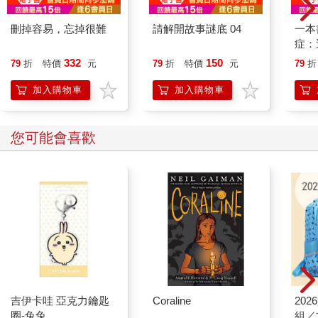
刪掉容易，忘掉很難
請解開故事謎底 04
一本
症：
開大
332
150
79
折
特價
元
79
折
特價
元
79
折
人也
的3
加入購物車
加入購物車
您可能會喜歡
吉伊卡哇 亞克力鑰匙
Coraline
20
圈-兔兔
組／