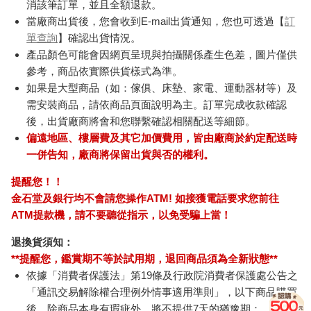
消該筆訂單，並且全額退款。
當廠商出貨後，您會收到E-mail出貨通知，您也可透過【
訂
單查詢
】確認出貨情況。
產品顏色可能會因網頁呈現與拍攝關係產生色差，圖片僅供
參考，商品依實際供貨樣式為準。
如果是大型商品（如：傢俱、床墊、家電、運動器材等）及
需安裝商品，請依商品頁面說明為主。訂單完成收款確認
後，出貨廠商將會和您聯繫確認相關配送等細節。
偏遠地區、樓層費及其它加價費用，皆由廠商於約定配送時
一併告知，廠商將保留出貨與否的權利。
提醒您！！
金石堂及銀行均不會請您操作ATM! 如接獲電話要求您前往
ATM提款機，請不要聽從指示，以免受騙上當！
退換貨須知：
**提醒您，鑑賞期不等於試用期，退回商品須為全新狀態**
依據「消費者保護法」第19條及行政院消費者保護處公告之
「通訊交易解除權合理例外情事適用準則」，以下商品購買
後，除商品本身有瑕疵外，將不提供7天的猶豫期：