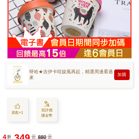
呀哈★吉伊卡哇旋風再起，精選周邊看過
加購
來
寫評價
喜歡+1
賺金幣
349
4
折
元
880
元