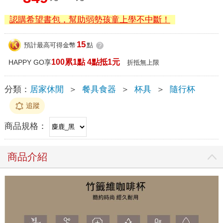
認購希望書包，幫助弱勢孩童上學不中斷！
15
預計最高可得金幣
點
?
100累1點 4點抵1元
HAPPY GO享
折抵無上限
分類：
居家休閒
＞
餐具食器
＞
杯具
＞
隨行杯
追蹤
商品規格：
商品介紹