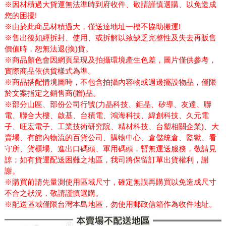
※因材積過大貨運無法準時到府收件、敬請謹慎選購、以免造成
您的困擾!
※由於此商品材積過大，僅送達地址一樓不協助搬運!
※售出後如經拆封、使用、或拆解以致缺乏完整性及失去再販售
價值時，恕無法退(換)貨。
※商品顏色會因網頁呈現及拍攝環境產生色差，圖片僅供參考，
實際商品依供貨樣式為準。
※商品搭配情境圖時，不包含拍攝內容物或週邊擺設物品，僅限
於文案指定之銷售商(贈)品。
※部分山區、部份公司行號(力晶科技、鉅晶、矽導、友達、聯
電、聯合大樓、啟基、台積電、鴻海科技、緯創科技、久元電
子、旺宏電子、工業技術研究院、精材科技、台塑相關企業)、大
賣場、有館內物流的百貨公司、購物中心、倉儲統倉、監獄、看
守所、貨櫃場、進出口碼頭、軍用碼頭，暫無運送服務，敬請見
諒；如有貨運配送困難之地區，我司將保留訂單出貨權利，謝
謝。
※購買前請先量測使用區域尺寸，確定無誤再購買以免造成尺寸
不合之狀況，敬請謹慎選購。
※配送區域僅限台灣本島地區，勿使用郵政信箱作為收件地址。