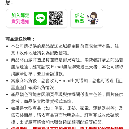
態：
商品運送說明：
本公司所提供的產品配送區域範圍目前僅限台灣本島。注
意！收件地址請勿為郵政信箱。
商品將由廠商透過貨運或是郵局寄送。消費者訂購之商品若
無法送達，經電話或 E-mail無法聯繫逾三天者，本公司將取
消該筆訂單，並且全額退款。
當廠商出貨後，您會收到E-mail出貨通知，您也可透過【
訂
單查詢
】確認出貨情況。
產品顏色可能會因網頁呈現與拍攝關係產生色差，圖片僅供
參考，商品依實際供貨樣式為準。
如果是大型商品（如：傢俱、床墊、家電、運動器材等）及
需安裝商品，請依商品頁面說明為主。訂單完成收款確認
後，出貨廠商將會和您聯繫確認相關配送等細節。
偏遠地區、樓層費及其它加價費用，皆由廠商於約定配送時