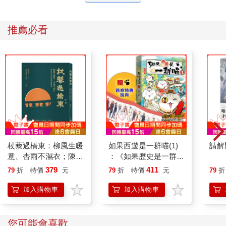
推薦必看
杖藜過橋東：柳風生暖
如果西遊是一群喵(1)
請解
意、杏雨不濕衣；陳亮
：《如果歷史是一群
恭談以心轉境的適齡漫
喵》作者最新力作，附
379
411
79
折
特價
元
79
折
特價
元
79
折
想
【首卷特典】拉頁
加入購物車
加入購物車
您可能會喜歡