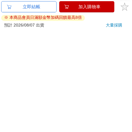
已拆封之個人衛生用品。（如：內衣褲、刮鬍刀、除毛
立即結帳
加入購物車
刀…等）
※ 本商品會員日滿額金幣加碼回饋最高8倍
若非上列種類商品，均享有到貨7天的猶豫期（含例假
日）。
預計 2026/08/07 出貨
大量採購
辦理退換貨時，商品（組合商品恕無法接受單獨退貨）必須
是您收到商品時的原始狀態（包含商品本體、配件、贈品、
保證書、所有附隨資料文件及原廠內外包裝…等），請勿直
接使用原廠包裝寄送，或於原廠包裝上黏貼紙張或書寫文
字。
退回商品若無法回復原狀，將請您負擔回復原狀所需費用，
嚴重時將影響您的退貨權益。