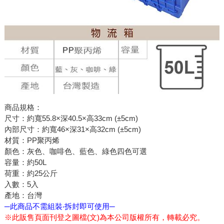
商品規格：
尺寸：約寬55.8×深40.5×高33cm (±5cm)
內部尺寸：約寬46×深31×高32cm (±5cm)
材質：PP聚丙烯
顏色：灰色、咖啡色、藍色、綠色四色可選
容量：約50L
荷重：約25公斤
入數：5入
產地：台灣
─此商品不需組裝‧拆封即可使用─
※此販售頁面刊登之圖檔(文)為本公司版權所有，轉載必究。