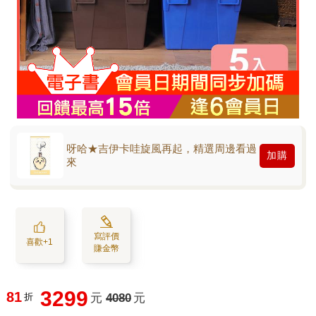
呀哈★吉伊卡哇旋風再起，精選周邊看過
加購
來
寫評價
喜歡+1
賺金幣
3299
81
折
元
4080
元