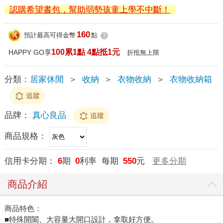
認購希望書包，幫助弱勢孩童上學不中斷！
160
預計最高可得金幣
點
?
100累1點 4點抵1元
HAPPY GO享
折抵無上限
分類：
居家休閒
＞
收納
＞
衣物收納
＞
衣物收納箱
追蹤
品牌：
真心良品
追蹤
商品規格：
信用卡分期：
6
期
0
利率 每期
550
元
更多分期
商品介紹
商品特色：
■特殊開闔、大容量大開口設計，拿取好方便。