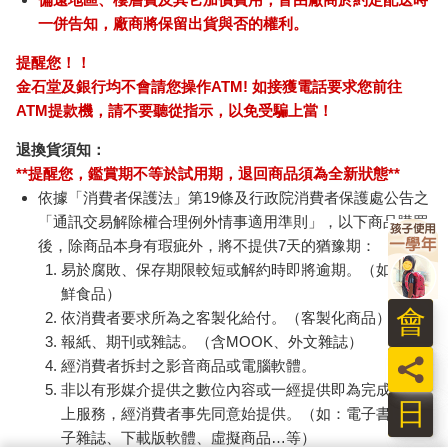
一併告知，廠商將保留出貨與否的權利。
提醒您！！
金石堂及銀行均不會請您操作ATM! 如接獲電話要求您前往
ATM提款機，請不要聽從指示，以免受騙上當！
退換貨須知：
**提醒您，鑑賞期不等於試用期，退回商品須為全新狀態**
依據「消費者保護法」第19條及行政院消費者保護處公告之
「通訊交易解除權合理例外情事適用準則」，以下商品購買
後，除商品本身有瑕疵外，將不提供7天的猶豫期：
易於腐敗、保存期限較短或解約時即將逾期。（如：生
鮮食品）
會
依消費者要求所為之客製化給付。（客製化商品）
報紙、期刊或雜誌。（含MOOK、外文雜誌）
員
經消費者拆封之影音商品或電腦軟體。
非以有形媒介提供之數位內容或一經提供即為完成之線
日
上服務，經消費者事先同意始提供。（如：電子書、電
子雜誌、下載版軟體、虛擬商品…等）