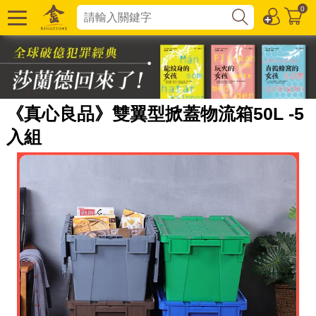
0
《真心良品》雙翼型掀蓋物流箱50L -5
入組