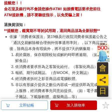
提醒您！！
金石堂及銀行均不會請您操作ATM! 如接獲電話要求您前往
ATM提款機，請不要聽從指示，以免受騙上當！
退換貨須知：
**提醒您，鑑賞期不等於試用期，退回商品須為全新狀態**
依據「消費者保護法」第19條及行政院消費者保護處公告之
「通訊交易解除權合理例外情事適用準則」，以下商品購買
後，除商品本身有瑕疵外，將不提供7天的猶豫期：
易於腐敗、保存期限較短或解約時即將逾期。（如：生
鮮食品）
會
依消費者要求所為之客製化給付。（客製化商品）
報紙、期刊或雜誌。（含MOOK、外文雜誌）
員
經消費者拆封之影音商品或電腦軟體。
非以有形媒介提供之數位內容或一經提供即為完成之線
日
上服務，經消費者事先同意始提供。（如：電子書、電
子雜誌、下載版軟體、虛擬商品…等）
已拆封之個人衛生用品。（如：內衣褲、刮鬍刀、除毛
刀…等）