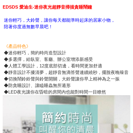
EDSDS 愛迪生-迷你夜光超靜音掃描貪睡鬧鐘
迷你輕巧，大鈴聲，讓你每天都能準時起床的居家小物，
陪著你度過無數早晨吧！
《產品特色》
◆迷你輕巧，簡約時尚造型設計
◆多選擇，給臥室、客廳、辦公室增添新感受
◆人體工學設計，12度底部切邊，看時間更加舒適
◆靜音設計不擾清夢，超靜音無滴答聲連續繞秒，擺脫夜晚噪音
◆切換鬧鈴鈴聲與鈴聲開關，大鈴聲讓你早上精神為之一振
◆防貪睡設計、讓瞌睡蟲無所遁形
◆LED夜光讓你在昏暗的房間內也能對時間一目瞭然