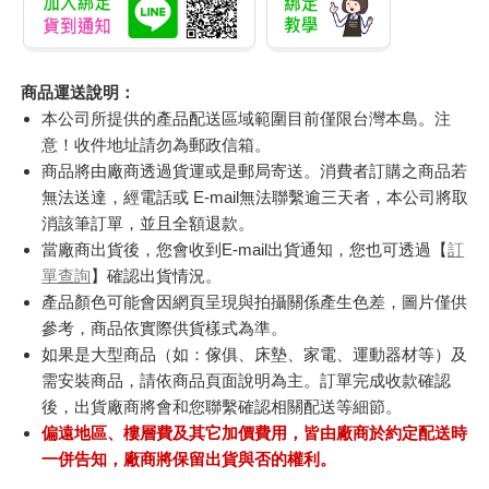
商品運送說明：
本公司所提供的產品配送區域範圍目前僅限台灣本島。注
意！收件地址請勿為郵政信箱。
商品將由廠商透過貨運或是郵局寄送。消費者訂購之商品若
無法送達，經電話或 E-mail無法聯繫逾三天者，本公司將取
消該筆訂單，並且全額退款。
當廠商出貨後，您會收到E-mail出貨通知，您也可透過【
訂
單查詢
】確認出貨情況。
產品顏色可能會因網頁呈現與拍攝關係產生色差，圖片僅供
參考，商品依實際供貨樣式為準。
如果是大型商品（如：傢俱、床墊、家電、運動器材等）及
需安裝商品，請依商品頁面說明為主。訂單完成收款確認
後，出貨廠商將會和您聯繫確認相關配送等細節。
偏遠地區、樓層費及其它加價費用，皆由廠商於約定配送時
一併告知，廠商將保留出貨與否的權利。