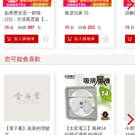
如果歷史是一群喵
叛逆玩家 01
請解
(15)：大清風雲篇【萌
貓漫畫學歷史】
387
253
79
折
特價
元
79
折
特價
元
79
折
加入購物車
加入購物車
您可能會喜歡
【電子書】蔬菜的理髮
【太星電工】風神14
今周
店
吋壁式通風扇(吸排風
154