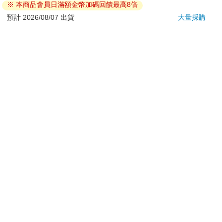
若非上列種類商品，均享有到貨7天的猶豫期（含例假
日）。
辦理退換貨時，商品（組合商品恕無法接受單獨退貨）必須
是您收到商品時的原始狀態（包含商品本體、配件、贈品、
保證書、所有附隨資料文件及原廠內外包裝…等），請勿直
接使用原廠包裝寄送，或於原廠包裝上黏貼紙張或書寫文
字。
退回商品若無法回復原狀，將請您負擔回復原狀所需費用，
嚴重時將影響您的退貨權益。
立即結帳
加入購物車
※ 本商品會員日滿額金幣加碼回饋最高8倍
預計 2026/08/07 出貨
大量採購