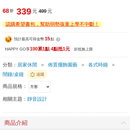
339
68
折
元
499
元
認購希望書包，幫助弱勢孩童上學不中斷！
15
預計最高可得金幣
點
?
100累1點 4點抵1元
HAPPY GO享
折抵無上限
分類：
居家休閒
＞
佈置擺飾園藝
＞
各式時鐘
＞
鬧鐘/桌鐘
追蹤
商品規格：
相關主題：
靜音設計
商品介紹