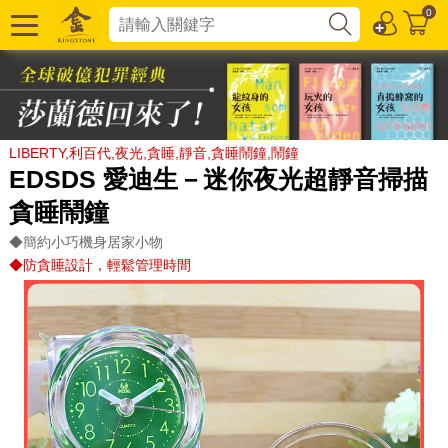
0
LIBERTY,利百代,夜光,貪睡,靜音,貪睡鬧鐘,鬧鐘
EDSDS 愛迪生－迷你夜光超靜音掃描
貪睡鬧鐘
◆簡約小巧機身居家小物
◆防貪睡設計，輕鬆管理時間