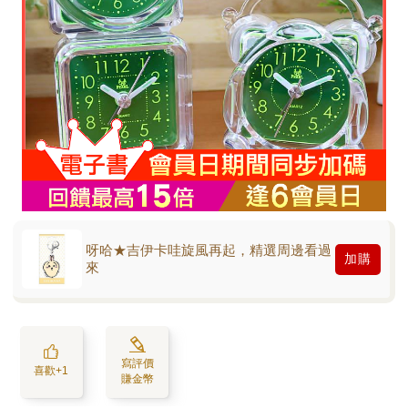
呀哈★吉伊卡哇旋風再起，精選周邊看過
加購
來
寫評價
喜歡+1
賺金幣