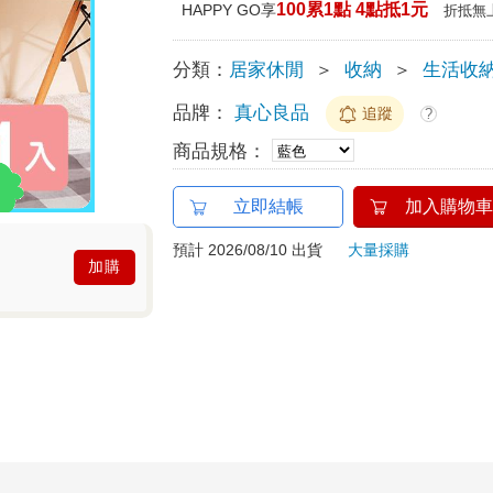
100累1點 4點抵1元
HAPPY GO享
折抵無
分類：
居家休閒
＞
收納
＞
生活收
品牌：
真心良品
追蹤
?
商品規格：
立即結帳
加入購物車
預計 2026/08/10 出貨
大量採購
加購