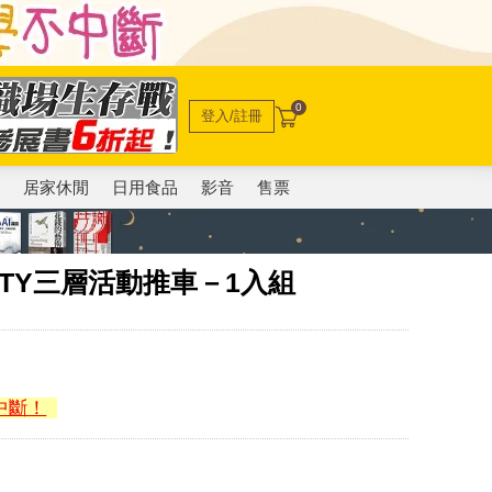
0
登入/註冊
電
居家休閒
日用食品
影音
售票
ITTY三層活動推車－1入組
中斷！