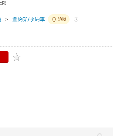
上限
納
＞
置物架/收納車
追蹤
?