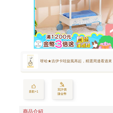
呀哈★吉伊卡哇旋風再起，精選周邊看過來
寫評價
喜歡+1
賺金幣
商品介紹