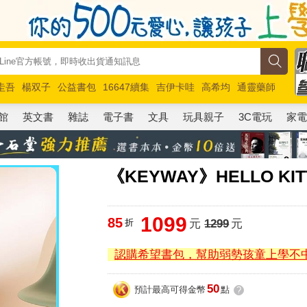
圭吾
楊双子
公益書包
16647續集
吉伊卡哇
高希均
通靈藥師
路邊攤新作
馬斯克
玩具總動員5
超慢跑
館
英文書
雜誌
電子書
文具
玩具親子
3C電玩
家
《KEYWAY》HELLO K
1099
85
折
元
1299
元
認購希望書包，幫助弱勢孩童上學不
50
預計最高可得金幣
點
?