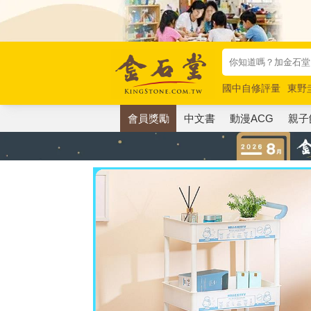
國中自修評量
東野
唯紅花綻放
奧德賽
會員獎勵
中文書
動漫ACG
親子