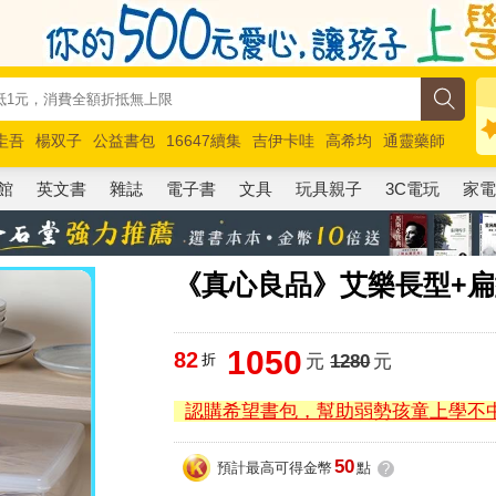
圭吾
楊双子
公益書包
16647續集
吉伊卡哇
高希均
通靈藥師
路邊攤新作
馬斯克
玩具總動員5
超慢跑
館
英文書
雜誌
電子書
文具
玩具親子
3C電玩
家
《真心良品》艾樂長型+扁型保
1050
82
折
元
1280
元
認購希望書包，幫助弱勢孩童上學不
50
預計最高可得金幣
點
?