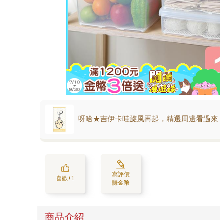
呀哈★吉伊卡哇旋風再起，精選周邊看過來
寫評價
喜歡+1
賺金幣
商品介紹