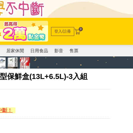
0
登入/註冊
電
居家休閒
日用食品
影音
售票
鮮盒(13L+6.5L)-3入組
中斷！