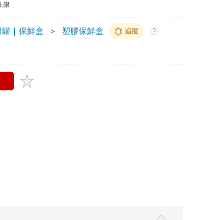
上限
封罐｜保鮮盒
＞
塑膠保鮮盒
追蹤
?