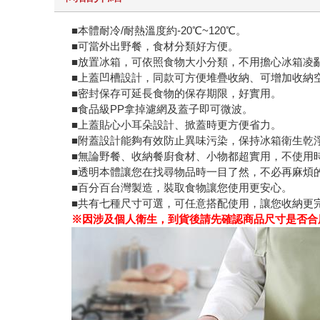
■本體耐冷/耐熱溫度約-20℃~120℃。
■可當外出野餐，食材分類好方便。
■放置冰箱，可依照食物大小分類，不用擔心冰箱凌
■上蓋凹槽設計，同款可方便堆疊收納、可增加收納
■密封保存可延長食物的保存期限，好實用。
■食品級PP拿掉濾網及蓋子即可微波。
■上蓋貼心小耳朵設計、掀蓋時更方便省力。
■附蓋設計能夠有效防止異味污染，保持冰箱衛生乾
■無論野餐、收納餐廚食材、小物都超實用，不使用
■透明本體讓您在找尋物品時一目了然，不必再麻煩
■百分百台灣製造，裝取食物讓您使用更安心。
■共有七種尺寸可選，可任意搭配使用，讓您收納更
※因涉及個人衛生，到貨後請先確認商品尺寸是否合