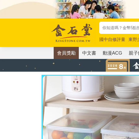
國中自修評量
東野
唯紅花綻放
奧德賽
會員獎勵
中文書
動漫ACG
親子