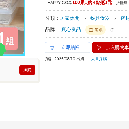
100累1點 4點抵1元
HAPPY GO享
折抵無
分類：
居家休閒
＞
餐具食器
＞
密
品牌：
真心良品
追蹤
?
立即結帳
加入購物車
預計 2026/08/10 出貨
大量採購
加購