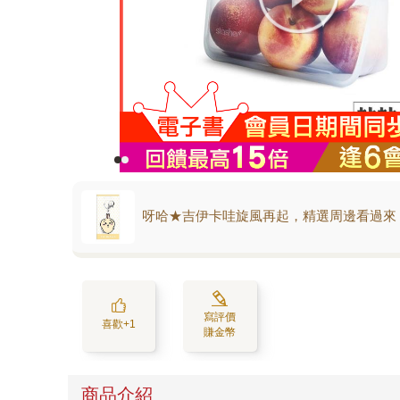
呀哈★吉伊卡哇旋風再起，精選周邊看過來
寫評價
喜歡+1
賺金幣
商品介紹