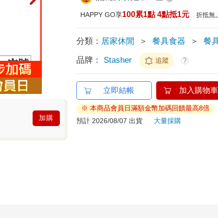
100累1點 4點抵1元
HAPPY GO享
折抵無
分類：
居家休閒
＞
餐具食器
＞
餐
品牌：
Stasher
追蹤
?
立即結帳
加入購物車
※ 本商品會員日滿額金幣加碼回饋最高8倍
加購
預計 2026/08/07 出貨
大量採購