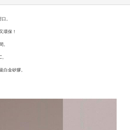
可封口。
又環保！
間。
℃。
品級白金矽膠。