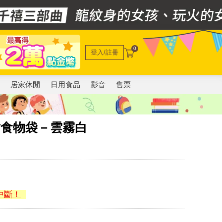
0
登入/註冊
電
居家休閒
日用食品
影音
售票
密封食物袋－雲霧白
中斷！