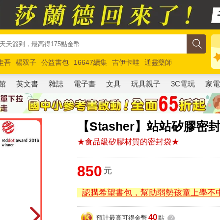
圭吾
楊双子
公益書包
16647續集
吉伊卡哇
通靈藥師
路邊攤新作
馬斯克
玩具總動員5
超慢跑
館
英文書
雜誌
電子書
文具
玩具親子
3C電玩
家
【Stasher】站站矽膠
★食品級矽膠材質的密封袋★
850
元
認購希望書包，幫助弱勢孩童上學不
40
預計最高可得金幣
點
?