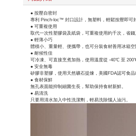
● 按壓自密封
專利 Pinch-loc™ 封口設計，無塑料，輕鬆按壓即
● 可重複使用
取代一次性塑膠袋及紙袋，可重複使用約千次，省錢
● 輕薄小巧
體積小、重量輕、便攜帶，也可分裝食材善用冰箱空
● 耐候性佳
可冷凍、可直接烹煮加熱，使用溫度從 -40℃ 至 200
● 安全無毒
矽膠非塑膠，使用天然礦石提煉，美國FDA認可食
● 食材保鮮
無孔表面能抑制細菌生長，幫助保持食材新鮮。
● 易清洗
只要用清水加入中性洗潔劑，輕易洗除惱人油污。