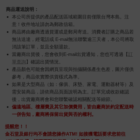
商品運送說明：
本公司所提供的產品配送區域範圍目前僅限台灣本島。注
意！收件地址請勿為郵政信箱。
商品將由廠商透過貨運或是郵局寄送。消費者訂購之商品若
無法送達，經電話或 E-mail無法聯繫逾三天者，本公司將取
消該筆訂單，並且全額退款。
當廠商出貨後，您會收到E-mail出貨通知，您也可透過【
訂
單查詢
】確認出貨情況。
產品顏色可能會因網頁呈現與拍攝關係產生色差，圖片僅供
參考，商品依實際供貨樣式為準。
如果是大型商品（如：傢俱、床墊、家電、運動器材等）及
需安裝商品，請依商品頁面說明為主。訂單完成收款確認
後，出貨廠商將會和您聯繫確認相關配送等細節。
偏遠地區、樓層費及其它加價費用，皆由廠商於約定配送時
一併告知，廠商將保留出貨與否的權利。
提醒您！！
金石堂及銀行均不會請您操作ATM! 如接獲電話要求您前往