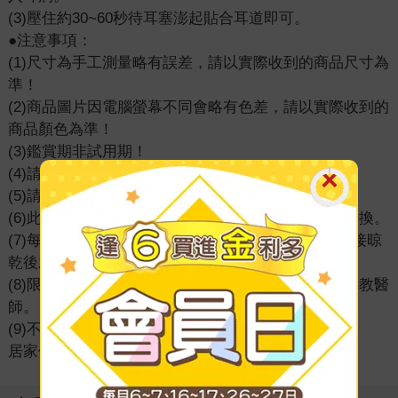
(3)壓住約30~60秒待耳塞澎起貼合耳道即可。
●注意事項：
(1)尺寸為手工測量略有誤差，請以實際收到的商品尺寸為
準！
(2)商品圖片因電腦螢幕不同會略有色差，請以實際收到的
商品顏色為準！
(3)鑑賞期非試用期！
(4)請避免高溫及陽光直射，小心存放於陰涼通風處！
(5)請置於孩童及有認知障礙者無法取得的地方。
(6)此為消耗品，若變髒、變硬或彈性變差時，即可更換。
(7)每副耳塞可用水清洗約5次，注意洗完不要擰乾直接晾
乾後才能使用。
(8)限外用，如肌膚發生異常及不適，請暫停使用並請教醫
師。
(9)不適用於游泳、浴室等有水的環境。
居家休閒
＞
生活雜貨
＞
日用醫療
＞
耳塞