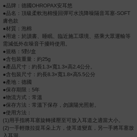
●品牌：德國OHROPAX安耳悠
●品名：頂級柔軟泡棉慢回彈可水洗降噪隔音耳塞-SOFT
膚色款
●材質：泡棉
●用途：於讀書、睡眠、臨近施工環境、搭乘大眾運輸等
需減低外在噪音干擾時使用。
●規格：5對/盒
●含包裝重量：約25g
●產品尺寸：約長1.3×寬1.3×高2.4公分。
●含包裝尺寸：約長8.3×寬1.8×高5.5公分
●產地：德國
●保存期限：5年
●物流方式：常溫
●保存方法：常溫下保存，勿讓陽光照射。
●使用方法：
(1)用手指將耳塞旋轉揉壓至可放入耳道之適當大小。
(2)一手輕微拉提耳朵上方，使耳道變直，另一手將耳塞放
入耳洞。