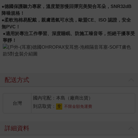
●
德國保護聽力專家，溫度塑形慢回彈完美契合耳朵，
SNR32dB
降噪規格！
●
柔軟泡棉易配戴，親膚透氣可水洗，歐盟
CE
、
ISO
認證，安全
無
PVC
！
●適用於專注工作學習、深度睡眠、防施工噪音等，拒絕干擾享受
寧靜！
配送方式
國內宅配：本島（廠商出貨）
台灣
到店取貨：
不限金額免運費
詳細資料