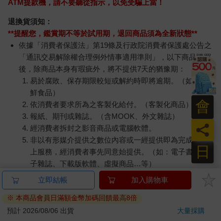
ATM提款機，請不要聽從指示，以免受騙上當！
退換貨須知：
**提醒您，鑑賞期不等於試用期，退回商品須為全新狀態**
依據「消費者保護法」第19條及行政院消費者保護處公告之
「通訊交易解除權合理例外情事適用準則」，以下商品購買
後，除商品本身有瑕疵外，將不提供7天的猶豫期：
易於腐敗、保存期限較短或解約時即將逾期。（如：生
鮮食品）
會
依消費者要求所為之客製化給付。（客製化商品）
報紙、期刊或雜誌。（含MOOK、外文雜誌）
員
經消費者拆封之影音商品或電腦軟體。
非以有形媒介提供之數位內容或一經提供即為完成之線
日
上服務，經消費者事先同意始提供。（如：電子書、電
子雜誌、下載版軟體、虛擬商品…等）
已拆封之個人衛生用品。（如：內衣褲、刮鬍刀、除毛
立即結帳
加入購物車
刀…等）
※ 本商品會員日滿額金幣加碼回饋最高8倍
若非上列種類商品，均享有到貨7天的猶豫期（含例假
日）。
預計 2026/08/06 出貨
大量採購