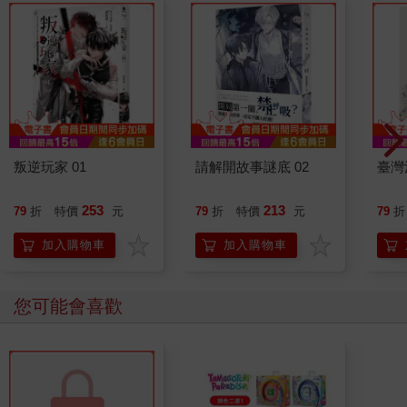
叛逆玩家 01
請解開故事謎底 02
臺灣
253
213
79
折
特價
元
79
折
特價
元
79
折
加入購物車
加入購物車
您可能會喜歡