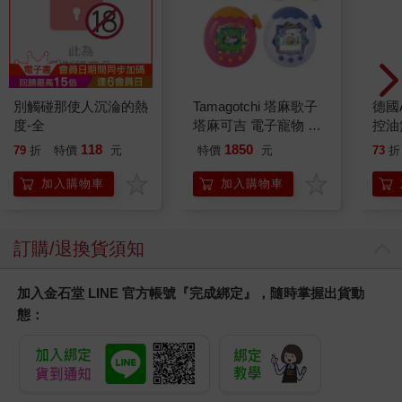
別觸碰那使人沉淪的熱
Tamagotchi 塔麻歌子
德國A
度-全
塔麻可吉 電子寵物 樂
控油
園系列（熱帶橙果／極
凝露3
118
1850
79
折
特價
元
特價
元
73
折
地冰雪）
髮根
調理
加入購物車
加入購物車
滋潤
質適
訂購/退換貨須知
加入金石堂 LINE 官方帳號『完成綁定』，隨時掌握出貨動
態：