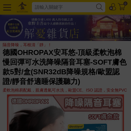
0
隔音降噪，耳根清「靜」！
德國OHROPAX安耳悠-頂級柔軟泡棉
慢回彈可水洗降噪隔音耳塞-SOFT膚色
款5對/盒(SNR32dB降噪規格/歐盟認
證/靜音舒適睡保護聽力)
柔軟泡棉易配戴，親膚透氣可水洗，歐盟CE、ISO 認證，安全無PVC