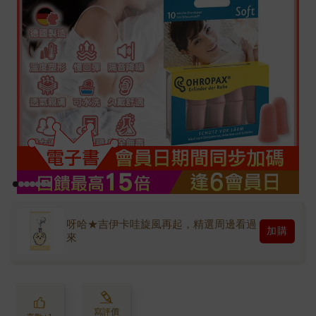
呀哈★吉伊卡哇旋風再起，精選周邊看過
加購
來
寫評價