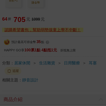
喜歡+1
賺金幣
705
64
折
元
1099
元
認購希望書包，幫助弱勢孩童上學不中斷！
35
預計最高可得金幣
點
?
100累1點 4點抵1元
HAPPY GO享
折抵無上限
分類：
居家休閒
＞
生活雜貨
＞
日用醫療
＞
耳塞
追蹤
相關主題：
靜音設計
商品介紹