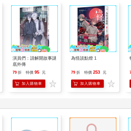
演員們：請解開故事謎
為怪談點燈 1
底外傳
95
253
79
折
特價
元
79
折
特價
元
加入購物車
加入購物車