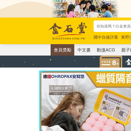
國中自修評量
東野
唯紅花綻放
奧德賽
會員獎勵
中文書
動漫ACG
親子