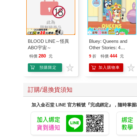
BLOOD LINE～怪異
Bluey: Queens and
ABO宇宙～
Other Stories: 4
Stories in 1 Book.
280
444
特價
元
9
折
特價
元
Hooray!
預購限定
加入購物車
訂購/退換貨須知
加入金石堂 LINE 官方帳號『完成綁定』，隨時掌