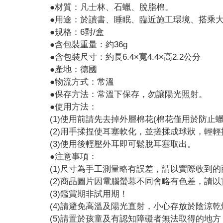
●材質：凡士林、石蠟、脫脂棉。
●用途：於讀書、睡眠、臨近施工環境、搭乘
●規格：6對/盒
●含包裝重量：約36g
●含包裝尺寸：約長6.4×寬4.4×高2.2公分
●產地：德國
●物流方式：常溫
●保存方法：常溫下保存，勿讓陽光照射。
●使用方法：
(1)使用前請先去掉外層棉花(棉花僅用於防止
(2)用手揉捏使耳塞軟化，並搓揉成球狀，輕
(3)使用後輕壓外耳即可鬆脫耳塞取出。
●注意事項：
(1)尺寸為手工測量略有誤差，請以實際收到
(2)商品圖片因電腦螢幕不同會略有色差，請
(3)鑑賞期非試用期！
(4)請避免高溫及陽光直射，小心存放於陰涼乾
(5)請置於孩童及有認知障礙者無法取得的地