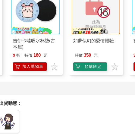
吉伊卡哇吸水杯墊(古
如夢似幻的愛情體驗
本屋)
180
350
9
折
特價
元
特價
元
加入購物車
預購限定
握出貨動態：