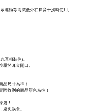
大眾運輸等需減低外在噪音干擾時使用。
蠟丸互相黏住)。
輕按壓於耳道開口。
的商品尺寸為準！
以實際收到的商品顏色為準！
燥處！
方，避免誤食。