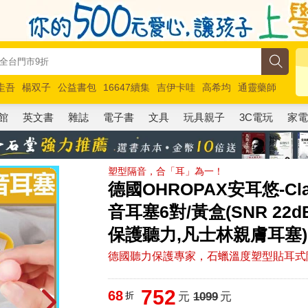
圭吾
楊双子
公益書包
16647續集
吉伊卡哇
高希均
通靈藥師
路邊攤新作
馬斯克
玩具總動員5
超慢跑
館
英文書
雜誌
電子書
文具
玩具親子
3C電玩
家
塑型隔音，合「耳」為一！
德國OHROPAX安耳悠-C
音耳塞6對/黃盒(SNR 2
保護聽力,凡士林親膚耳塞)
德國聽力保護專家，石蠟溫度塑型貼耳式隔
752
68
折
元
1099
元