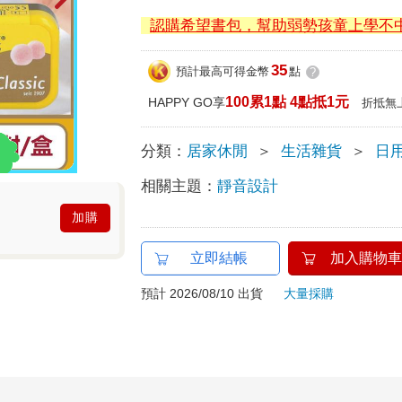
認購希望書包，幫助弱勢孩童上學不
35
預計最高可得金幣
點
?
100累1點 4點抵1元
HAPPY GO享
折抵無
分類：
居家休閒
＞
生活雜貨
＞
日
相關主題：
靜音設計
加購
立即結帳
加入購物車
預計 2026/08/10 出貨
大量採購