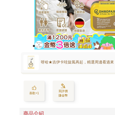
呀哈★吉伊卡哇旋風再起，精選周邊看過來
寫評價
喜歡+1
賺金幣
商品介紹