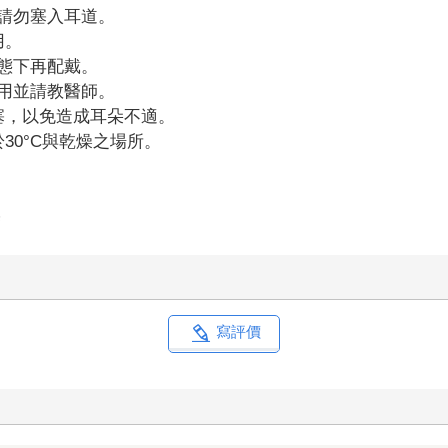
，請勿塞入耳道。
用。
狀態下再配戴。
使用並請教醫師。
耳塞，以免造成耳朵不適。
30°C與乾燥之場所。
塞
寫評價