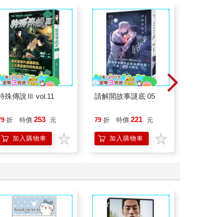
特殊傳說Ⅲ vol.11
請解開故事謎底 05
祕密中
253
221
79
折
特價
元
79
折
特價
元
79
折
加入購物車
加入購物車
加