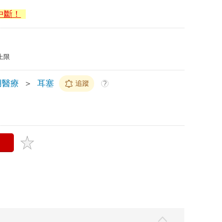
中斷！
上限
用醫療
＞
耳塞
追蹤
?