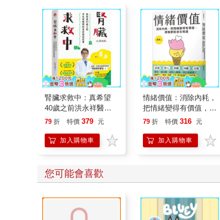
腎臟求救中：真希望
情緒價值：消除內耗，
40歲之前洪永祥醫師
把情緒變得有價值，跟
就告訴我這些事
誰都能自在相處
379
316
79
折
特價
元
79
折
特價
元
加入購物車
加入購物車
您可能會喜歡