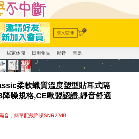
0
登入/註冊
電
居家休閒
日用食品
影音
售票
lassic柔軟蠟質溫度塑型貼耳式隔
2dB降噪規格,CE歐盟認證,靜音舒適
音，簡單配戴降噪SNR22dB