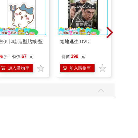
吉伊卡哇 造型貼紙-藍
絕地逃生 DVD
吉伊卡哇
67
399
96
折
特價
元
特價
元
96
折
加入購物車
加入購物車
加