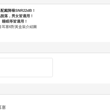
單配戴降噪
SNR22dB
！
易脫落，男女皆適用！
、睡眠等皆適用！
耳塞