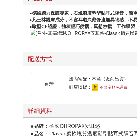
●
德國聽力保護專家，石蠟溫度塑型貼耳式隔音，簡
●
凡士林親膚成分，不塞耳道久戴舒適無異物感、不
●歐盟CE認證，體積輕巧便攜，冥想放鬆、工作學習
配送方式
國內宅配：本島（廠商出貨）
台灣
到店取貨：
不限金額免運費
詳細資料
●品牌：德國OHROPAX安耳悠
●品名：Classic柔軟蠟質溫度塑型貼耳式隔音