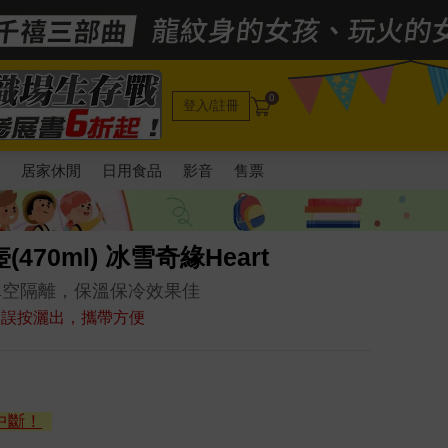
0
登入/註冊
電
居家休閒
日用食品
影音
售票
470ml) 冰雪奇緣Heart
真空隔離，保溫保冷效果佳
會誤按灑出，攜帶方便
中斷！