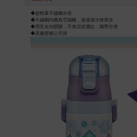
◆超輕量不鏽鋼水壺
◆不鏽鋼內膽真空隔離，保溫保冷效果佳
◆用安全扣開關，不會誤按灑出，攜帶方便
◆原廠授權公司貨