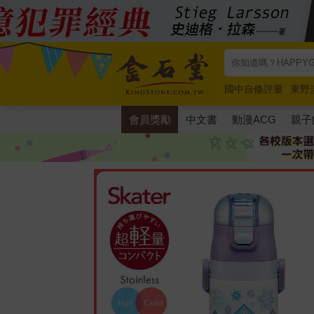
國中自修評量
東野
唯紅花綻放
奧德賽
會員獎勵
中文書
動漫ACG
親子