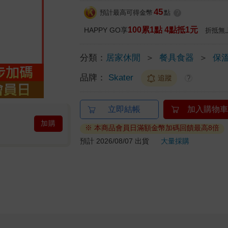
45
預計最高可得金幣
點
?
100累1點 4點抵1元
HAPPY GO享
折抵無
分類：
居家休閒
＞
餐具食器
＞
保
品牌：
Skater
追蹤
?
立即結帳
加入購物車
加購
※ 本商品會員日滿額金幣加碼回饋最高8倍
預計 2026/08/07 出貨
大量採購