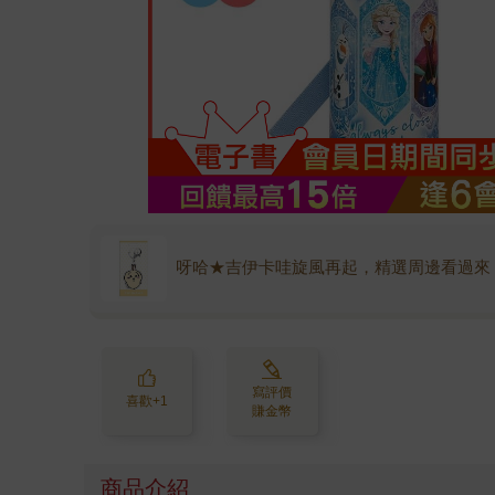
呀哈★吉伊卡哇旋風再起，精選周邊看過來
寫評價
喜歡+1
賺金幣
商品介紹