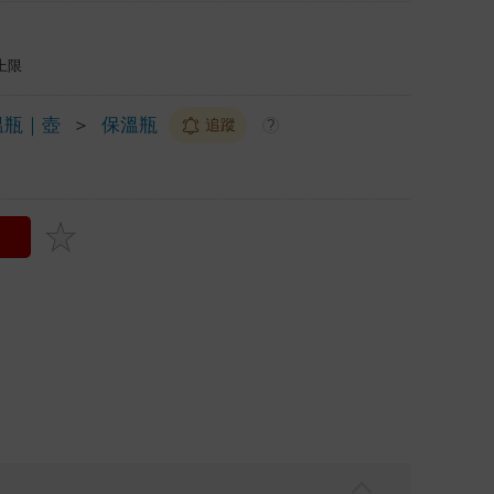
上限
溫瓶｜壺
＞
保溫瓶
追蹤
?