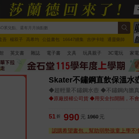
圭吾
楊双子
高希均
公益書包
16647續集
吉伊卡哇
通靈藥師
路邊攤新作
馬斯克
玩具總動員5
超慢跑
館
英文書
雜誌
電子書
文具
玩具親子
3C電玩
家
Skater不鏽鋼直飲保溫水壺(
◆超輕量不鏽鋼水壺 ◆不鏽鋼內膽
◆原廠授權公司貨 ◆用安全扣開關，不
990
51
折
元
1960
元
認購希望書包，幫助弱勢孩童上學不