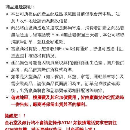
商品運送說明：
本公司所提供的產品配送區域範圍目前僅限台灣本島。注
意！收件地址請勿為郵政信箱。
商品將由廠商透過貨運或是郵局寄送。消費者訂購之商品若
無法送達，經電話或 E-mail無法聯繫逾三天者，本公司將取
消該筆訂單，並且全額退款。
當廠商出貨後，您會收到E-mail出貨通知，您也可透過【
訂
單查詢
】確認出貨情況。
產品顏色可能會因網頁呈現與拍攝關係產生色差，圖片僅供
參考，商品依實際供貨樣式為準。
如果是大型商品（如：傢俱、床墊、家電、運動器材等）及
需安裝商品，請依商品頁面說明為主。訂單完成收款確認
後，出貨廠商將會和您聯繫確認相關配送等細節。
偏遠地區、樓層費及其它加價費用，皆由廠商於約定配送時
一併告知，廠商將保留出貨與否的權利。
提醒您！！
金石堂及銀行均不會請您操作ATM! 如接獲電話要求您前往
ATM提款機，請不要聽從指示，以免受騙上當！