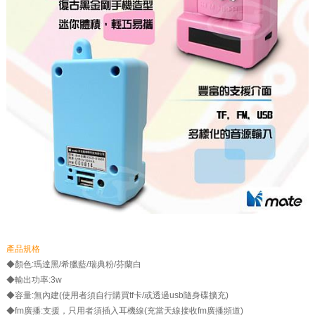
產品規格
◆顏色:瑪達黑/希臘藍/瑞典粉/芬蘭白
◆輸出功率:3w
◆容量:無內建(使用者須自行購買tf卡/或透過usb隨身碟擴充)
◆fm廣播:支援，只用者須插入耳機線(充當天線接收fm廣播頻道)