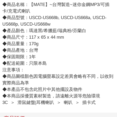
◆商品名稱：【MATE】~台灣製造~迷你金鋼MP3/可插
卡/充電式喇叭
◆商品型號：USCD-US668b, USCD-US668a, USCD-
US668p, USCD-US668w
◆產品顏色：瑪達黑/希臘藍/瑞典粉/芬蘭白
◆商品尺寸：117 x 65 x 44 mm
◆商品重量：170g
◆商品產地：台灣
◆保固期限：1年
◆配送範圍：只限本島
注意事項：
◆商品圖檔顏色因電腦螢幕設定差異會略有不同，以收到
實際商品為準
◆本產品不包含此照片中其他擺設及物件
◆本商品採優質素材製造，請遠離火源等危險環境
3C
＞
滑鼠鍵盤|耳機喇叭
＞
喇叭
＞
插卡式