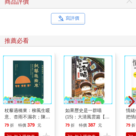
商品評價
寫評價
推薦必看
杖藜過橋東：柳風生暖
如果歷史是一群喵
情緒
意、杏雨不濕衣；陳亮
(15)：大清風雲篇【萌
把情
恭談以心轉境的適齡漫
貓漫畫學歷史】
誰都
379
387
79
折
特價
元
79
折
特價
元
79
折
想