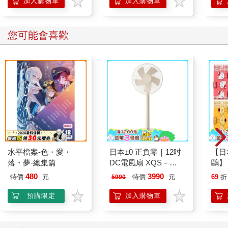
加入購物車
加入購物車
您可能會喜歡
水平檔案-色・愛・
日本±0 正負零｜12吋
【日本
落・夢-總集篇
DC電風扇 XQS－
鷗】
Y620 象牙白
(8款
480
3990
特價
元
特價
元
69
折
5990
Kit
企鵝
預購限定
加入購物車