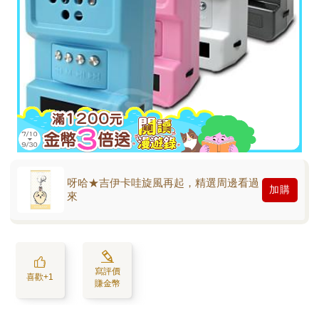
呀哈★吉伊卡哇旋風再起，精選周邊看過
加購
來
寫評價
喜歡+1
賺金幣