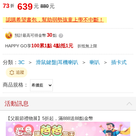
639
73
折
元
880
元
認購希望書包，幫助弱勢孩童上學不中斷！
30
預計最高可得金幣
點
?
100累1點 4點抵1元
HAPPY GO享
折抵無上限
分類：
3C
＞
滑鼠鍵盤|耳機喇叭
＞
喇叭
＞
插卡式
追蹤
商品規格：
活動訊息
【父親節禮物展】5折起，滿888送88點金幣