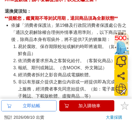
退換貨須知：
**提醒您，鑑賞期不等於試用期，退回商品須為全新狀態**
依據「消費者保護法」第19條及行政院消費者保護處公告之
「通訊交易解除權合理例外情事適用準則」，以下商品購買
後，除商品本身有瑕疵外，將不提供7天的猶豫期：
易於腐敗、保存期限較短或解約時即將逾期。（如：生
鮮食品）
依消費者要求所為之客製化給付。（客製化商品）
報紙、期刊或雜誌。（含MOOK、外文雜誌）
經消費者拆封之影音商品或電腦軟體。
非以有形媒介提供之數位內容或一經提供即為完成之線
上服務，經消費者事先同意始提供。（如：電子書、電
子雜誌、下載版軟體、虛擬商品…等）
已拆封之個人衛生用品。（如：內衣褲、刮鬍刀、除毛
立即結帳
加入購物車
刀…等）
若非上列種類商品，均享有到貨7天的猶豫期（含例假
預計 2026/08/10 出貨
大量採購
日）。
辦理退換貨時，商品（組合商品恕無法接受單獨退貨）必須