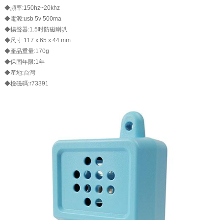
◆頻率:150hz~20khz
◆電源:usb 5v 500ma
◆揚聲器:1.5吋防磁喇叭
◆尺寸:117 x 65 x 44 mm
◆產品重量:170g
◆保固年限:1年
◆產地:台灣
◆檢磁碼:r73391