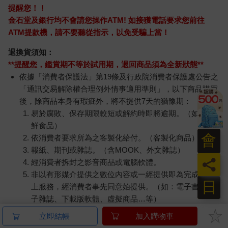
提醒您！！
金石堂及銀行均不會請您操作ATM! 如接獲電話要求您前往
ATM提款機，請不要聽從指示，以免受騙上當！
退換貨須知：
**提醒您，鑑賞期不等於試用期，退回商品須為全新狀態**
依據「消費者保護法」第19條及行政院消費者保護處公告之
「通訊交易解除權合理例外情事適用準則」，以下商品購買
後，除商品本身有瑕疵外，將不提供7天的猶豫期：
易於腐敗、保存期限較短或解約時即將逾期。（如：生
鮮食品）
依消費者要求所為之客製化給付。（客製化商品）
報紙、期刊或雜誌。（含MOOK、外文雜誌）
經消費者拆封之影音商品或電腦軟體。
非以有形媒介提供之數位內容或一經提供即為完成之線
上服務，經消費者事先同意始提供。（如：電子書、電
子雜誌、下載版軟體、虛擬商品…等）
已拆封之個人衛生用品。（如：內衣褲、刮鬍刀、除毛
刀…等）