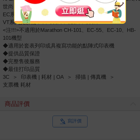
世尚
EC系列支票機：EC-128/EC-168/EC-60/EC-158
VT系列支票機：VT-303/VT-518/VT-300N
<注!!!>不適用於Marathon CH-101、EC-55、EC-10、HB-
101機型
◆適用於套表列印或具複寫功能的點陣式印表機
◆提供品質保證
◆完整售後服務
◆最佳打印品質
3C
＞
印表機 | 耗材 | OA
＞
掃描 | 傳真機
＞
支票機 耗材
商品評價
寫評價