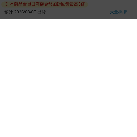
若非上列種類商品，均享有到貨7天的猶豫期（含例假
日）。
辦理退換貨時，商品（組合商品恕無法接受單獨退貨）必須
是您收到商品時的原始狀態（包含商品本體、配件、贈品、
保證書、所有附隨資料文件及原廠內外包裝…等），請勿直
接使用原廠包裝寄送，或於原廠包裝上黏貼紙張或書寫文
字。
退回商品若無法回復原狀，將請您負擔回復原狀所需費用，
嚴重時將影響您的退貨權益。
立即結帳
加入購物車
※ 本商品會員日滿額金幣加碼回饋最高5倍
預計 2026/08/07 出貨
大量採購