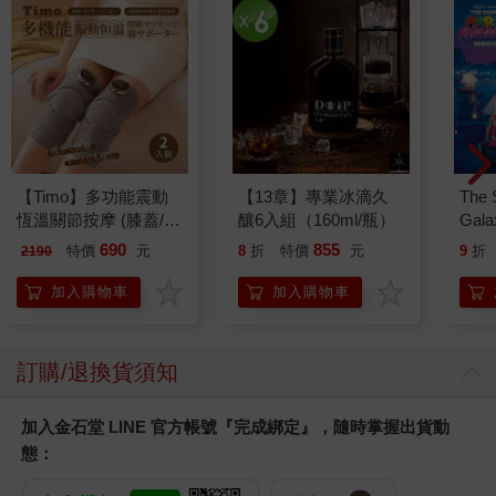
【Timo】多功能震動
【13章】專業冰滴久
The 
恆溫關節按摩 (膝蓋/
釀6入組（160ml/瓶）
Gala
肩/手肘通用) 無線充電
Peac
690
855
特價
元
8
折
特價
元
9
折
2190
加熱護膝 智能震動護
Surpri
膝熱敷【雙入組】
Mari
加入購物車
加入購物車
Stor
訂購/退換貨須知
加入金石堂 LINE 官方帳號『完成綁定』，隨時掌握出貨動
態：