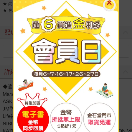
★ 尚未使用前請勿打開包裝，以確保最佳品質及打印效果。
★ 色帶一經拆裝使用，建議在六個月內使用完畢。
配送方式
台灣
國內宅配：本島（廠商出貨）
詳細資料
◆適用機型：
Marathon CH-100/CH-178/CH-288/CH-388
ASK ME MS-800/MS-900
JM堅美 880/990
Life徠福 LC-600/LC-700/LC-900
NIBO 800/900
KAZUMI,NIPPO,PAYMASTER,SINTEC,UCHIDA,VISON,V