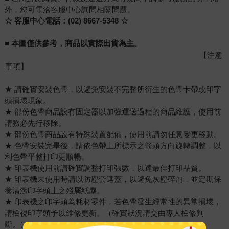
外，您可電洽客服中心詢問相關問題。
☆ 客服中心電話：(02) 8667-5348 ☆
■ 本圖僅供參考，商品以實際出貨為主。
【注意
事項】
★ 請確實安裝色帶，以避免安裝不完整所衍生的色帶卡帶或印字
頭損壞現象。
★ 部份色帶商品設有固定器以加強運送過程的商品維護，使用前
請務必先行移除。
★ 部份色帶商品設有特殊裝置配備，使用前請勿任意變更移動。
★ 色帶安裝完畢後，請依色帶上所標示之箭頭方向旋轉調整，以
利色帶平整打印更順暢。
★ 印表機使用前請確實調整打印張數，以達最佳打印品質。
★ 印表機未使用時請以防塵套遮蓋，以避免灰塵碎屑，並定期保
養清潔印字頭上之殘屑紙塵。
★ 印表機之印字頭為耗材零件，若色帶發生經常性的異常損壞，
請檢視印字頭予以維修更新。（確實狀況請交由專人檢修判
斷。）