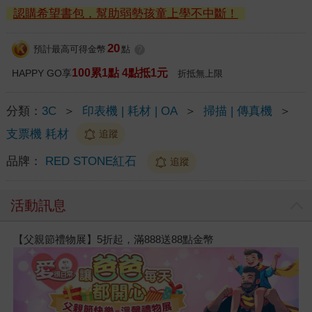
認購希望書包，幫助弱勢孩童上學不中斷！
20
預計最高可得金幣
點
?
100累1點 4點抵1元
HAPPY GO享
折抵無上限
分類：
3C
＞
印表機 | 耗材 | OA
＞
掃描 | 傳真機
＞
支票機 耗材
追蹤
品牌：
RED STONE紅石
追蹤
活動訊息
【父親節禮物展】5折起，滿888送88點金幣