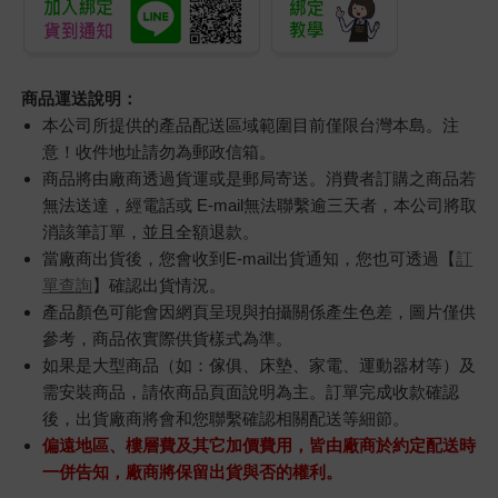
商品運送說明：
本公司所提供的產品配送區域範圍目前僅限台灣本島。注
意！收件地址請勿為郵政信箱。
商品將由廠商透過貨運或是郵局寄送。消費者訂購之商品若
無法送達，經電話或 E-mail無法聯繫逾三天者，本公司將取
消該筆訂單，並且全額退款。
當廠商出貨後，您會收到E-mail出貨通知，您也可透過【
訂
單查詢
】確認出貨情況。
產品顏色可能會因網頁呈現與拍攝關係產生色差，圖片僅供
參考，商品依實際供貨樣式為準。
如果是大型商品（如：傢俱、床墊、家電、運動器材等）及
需安裝商品，請依商品頁面說明為主。訂單完成收款確認
後，出貨廠商將會和您聯繫確認相關配送等細節。
偏遠地區、樓層費及其它加價費用，皆由廠商於約定配送時
一併告知，廠商將保留出貨與否的權利。