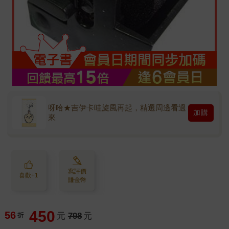
呀哈★吉伊卡哇旋風再起，精選周邊看過
加購
來
寫評價
喜歡+1
賺金幣
450
56
折
元
798
元