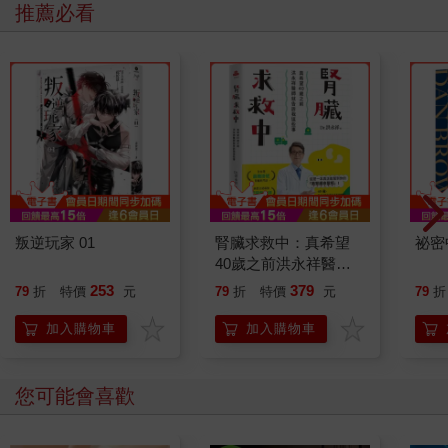
推薦必看
叛逆玩家 01
腎臟求救中：真希望
祕密
40歲之前洪永祥醫師
就告訴我這些事
253
379
79
折
特價
元
79
折
特價
元
79
折
加入購物車
加入購物車
您可能會喜歡