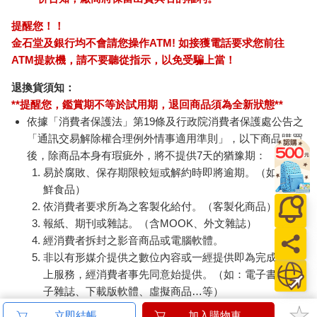
提醒您！！
金石堂及銀行均不會請您操作ATM! 如接獲電話要求您前往
ATM提款機，請不要聽從指示，以免受騙上當！
退換貨須知：
**提醒您，鑑賞期不等於試用期，退回商品須為全新狀態**
依據「消費者保護法」第19條及行政院消費者保護處公告之
「通訊交易解除權合理例外情事適用準則」，以下商品購買
後，除商品本身有瑕疵外，將不提供7天的猶豫期：
易於腐敗、保存期限較短或解約時即將逾期。（如：生
鮮食品）
依消費者要求所為之客製化給付。（客製化商品）
報紙、期刊或雜誌。（含MOOK、外文雜誌）
經消費者拆封之影音商品或電腦軟體。
非以有形媒介提供之數位內容或一經提供即為完成之線
上服務，經消費者事先同意始提供。（如：電子書、電
子雜誌、下載版軟體、虛擬商品…等）
已拆封之個人衛生用品。（如：內衣褲、刮鬍刀、除毛
立即結帳
加入購物車