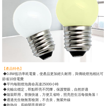
【產品特色】
◆0.8W低功率耗電量，使產品更加經久耐用，與傳統燈泡相比可
節省10倍電費
◆平均每顆燈泡壽命高達25000小時
◆光輸出穩定，即點即亮不閃爍，保護雙眼，自然舒適
◆隨裝即用，替換快速，方便又省時，照亮您生活每個角落！
◆通過光生物無害檢測，不含汞，無紫外線
◆散熱佳，長時間亮度穩定