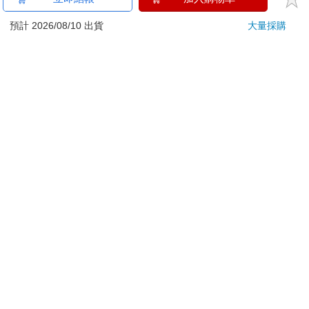
刀…等）
若非上列種類商品，均享有到貨7天的猶豫期（含例假
預計 2026/08/10 出貨
大量採購
日）。
辦理退換貨時，商品（組合商品恕無法接受單獨退貨）必須
是您收到商品時的原始狀態（包含商品本體、配件、贈品、
保證書、所有附隨資料文件及原廠內外包裝…等），請勿直
接使用原廠包裝寄送，或於原廠包裝上黏貼紙張或書寫文
字。
退回商品若無法回復原狀，將請您負擔回復原狀所需費用，
嚴重時將影響您的退貨權益。