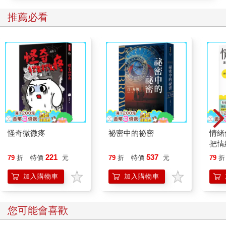
推薦必看
怪奇微微疼
祕密中的祕密
情緒
把情
誰都
221
537
79
折
特價
元
79
折
特價
元
79
折
加入購物車
加入購物車
您可能會喜歡