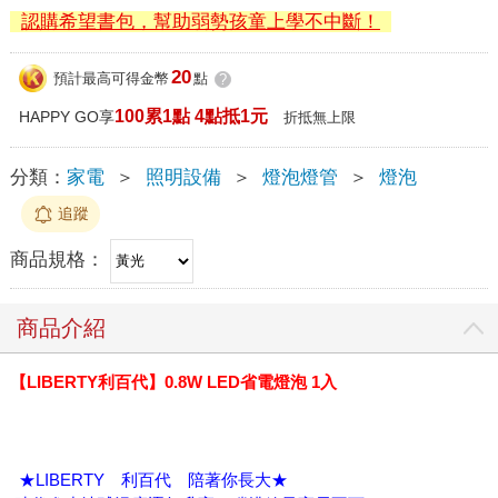
認購希望書包，幫助弱勢孩童上學不中斷！
20
預計最高可得金幣
點
?
100累1點 4點抵1元
HAPPY GO享
折抵無上限
分類：
家電
＞
照明設備
＞
燈泡燈管
＞
燈泡
追蹤
商品規格：
商品介紹
【LIBERTY利百代】0.8W LED省電燈泡 1入
★LIBERTY 利百代 陪著你長大★