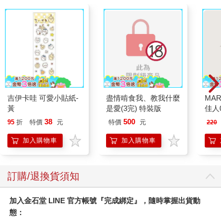
吉伊卡哇 可愛小貼紙-
盡情啃食我、教我什麼
MAR
黃
是愛(3完) 特裝版
佳人0
38
500
95
折
特價
元
特價
元
220
加入購物車
加入購物車
訂購/退換貨須知
加入金石堂 LINE 官方帳號『完成綁定』，隨時掌握出貨動
態：