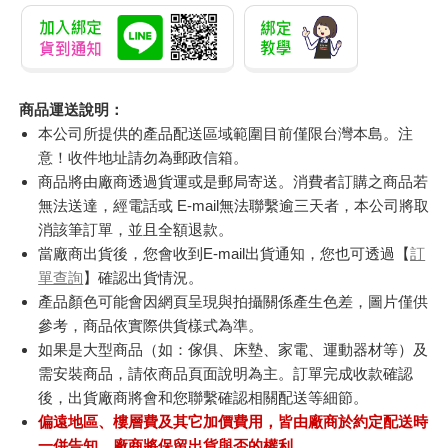
商品運送說明：
本公司所提供的產品配送區域範圍目前僅限台灣本島。注
意！收件地址請勿為郵政信箱。
商品將由廠商透過貨運或是郵局寄送。消費者訂購之商品若
無法送達，經電話或 E-mail無法聯繫逾三天者，本公司將取
消該筆訂單，並且全額退款。
當廠商出貨後，您會收到E-mail出貨通知，您也可透過【
訂
單查詢
】確認出貨情況。
產品顏色可能會因網頁呈現與拍攝關係產生色差，圖片僅供
參考，商品依實際供貨樣式為準。
如果是大型商品（如：傢俱、床墊、家電、運動器材等）及
需安裝商品，請依商品頁面說明為主。訂單完成收款確認
後，出貨廠商將會和您聯繫確認相關配送等細節。
偏遠地區、樓層費及其它加價費用，皆由廠商於約定配送時
一併告知，廠商將保留出貨與否的權利。