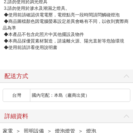
2.請勿使用於調光燈具
3.請勿使用於滲水及潮濕之燈具。
◆使用前請確認供電電壓，電燈點亮一段時間請問觸碰燈泡
◆商品圖檔顏色因電腦螢幕設定差異會略有不同，以收到實際商
品為準
◆本產品不包含此照片中其他擺設及物件
◆本商品採優質素材製造，請遠離火源、陽光直射等危險環境
◆使用前請詳看使用說明書
配送方式
台灣
國內宅配：本島（廠商出貨）
詳細資料
家電
＞
照明設備
＞
燈泡燈管
＞
燈泡