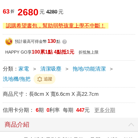
2680
63
折
元
4280
元
認購希望書包，幫助弱勢孩童上學不中斷！
130
預計最高可得金幣
點
?
100累1點 4點抵1元
HAPPY GO享
折抵無上限
分類：
家電
＞
清潔吸塵
＞
拖地/功能清潔
＞
洗地機/拖把
追蹤
商品尺寸：
長8cm X 寬6.6cm X 高22.7cm
信用卡分期：
6
期
0
利率 每期
447
元
更多分期
商品介紹