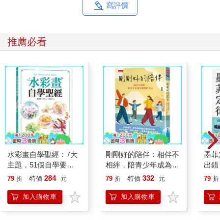
寫評價
推薦必看
水彩畫自學聖經：7大
剛剛好的陪伴：相伴不
墨菲
主題，51個自學要
相絆，陪青少年成為想
出錯
點，一本最全面的水彩
要的自己
錯！
284
332
79
折
特價
元
79
折
特價
元
79
折
繪畫技巧寶典！
背後
心理
加入購物車
加入購物車
的日