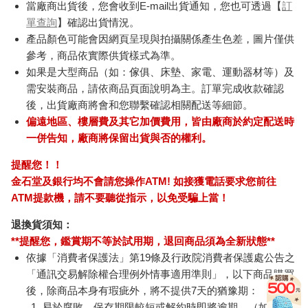
當廠商出貨後，您會收到E-mail出貨通知，您也可透過【
訂
單查詢
】確認出貨情況。
產品顏色可能會因網頁呈現與拍攝關係產生色差，圖片僅供
參考，商品依實際供貨樣式為準。
如果是大型商品（如：傢俱、床墊、家電、運動器材等）及
需安裝商品，請依商品頁面說明為主。訂單完成收款確認
後，出貨廠商將會和您聯繫確認相關配送等細節。
偏遠地區、樓層費及其它加價費用，皆由廠商於約定配送時
一併告知，廠商將保留出貨與否的權利。
提醒您！！
金石堂及銀行均不會請您操作ATM! 如接獲電話要求您前往
ATM提款機，請不要聽從指示，以免受騙上當！
退換貨須知：
**提醒您，鑑賞期不等於試用期，退回商品須為全新狀態**
依據「消費者保護法」第19條及行政院消費者保護處公告之
「通訊交易解除權合理例外情事適用準則」，以下商品購買
後，除商品本身有瑕疵外，將不提供7天的猶豫期：
易於腐敗、保存期限較短或解約時即將逾期。（如：生