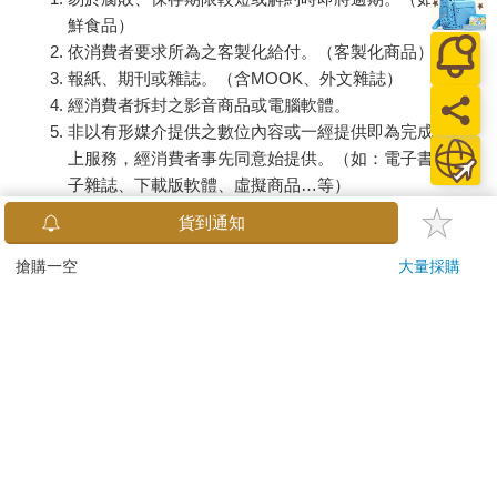
鮮食品）
依消費者要求所為之客製化給付。（客製化商品）
報紙、期刊或雜誌。（含MOOK、外文雜誌）
經消費者拆封之影音商品或電腦軟體。
非以有形媒介提供之數位內容或一經提供即為完成之線
上服務，經消費者事先同意始提供。（如：電子書、電
子雜誌、下載版軟體、虛擬商品…等）
已拆封之個人衛生用品。（如：內衣褲、刮鬍刀、除毛
貨到通知
刀…等）
若非上列種類商品，均享有到貨7天的猶豫期（含例假
搶購一空
大量採購
日）。
辦理退換貨時，商品（組合商品恕無法接受單獨退貨）必須
是您收到商品時的原始狀態（包含商品本體、配件、贈品、
保證書、所有附隨資料文件及原廠內外包裝…等），請勿直
接使用原廠包裝寄送，或於原廠包裝上黏貼紙張或書寫文
字。
退回商品若無法回復原狀，將請您負擔回復原狀所需費用，
嚴重時將影響您的退貨權益。