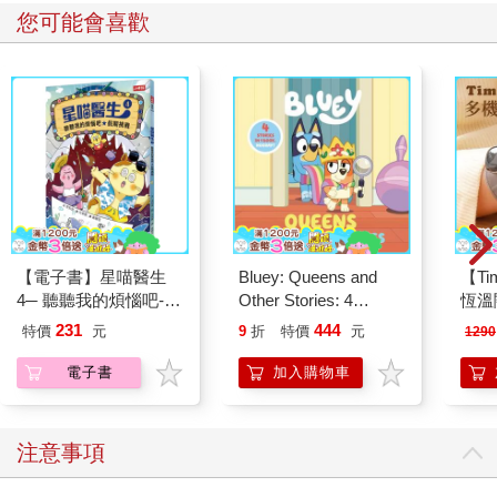
您可能會喜歡
【電子書】星喵醫生
Bluey: Queens and
【T
4─ 聽聽我的煩惱吧-假
Other Stories: 4
恆溫
期挑戰
Stories in 1 Book.
肩/
231
444
特價
元
9
折
特價
元
1290
Hooray!
加熱
膝熱
電子書
加入購物車
注意事項