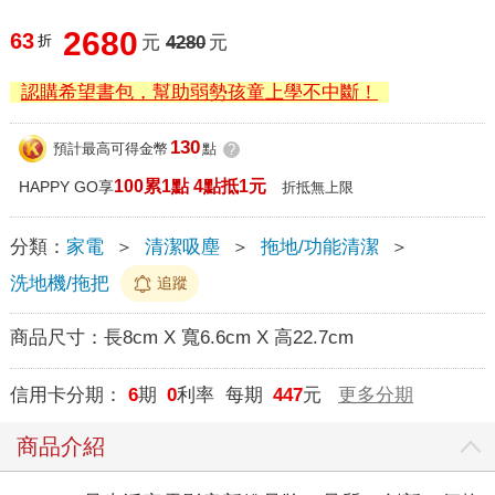
2680
63
折
元
4280
元
認購希望書包，幫助弱勢孩童上學不中斷！
130
預計最高可得金幣
點
?
100累1點 4點抵1元
HAPPY GO享
折抵無上限
分類：
家電
＞
清潔吸塵
＞
拖地/功能清潔
＞
洗地機/拖把
追蹤
商品尺寸：
長8cm X 寬6.6cm X 高22.7cm
信用卡分期：
6
期
0
利率 每期
447
元
更多分期
商品介紹