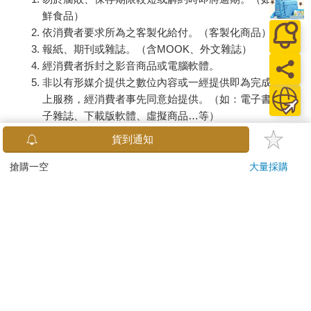
鮮食品）
依消費者要求所為之客製化給付。（客製化商品）
報紙、期刊或雜誌。（含MOOK、外文雜誌）
經消費者拆封之影音商品或電腦軟體。
非以有形媒介提供之數位內容或一經提供即為完成之線
上服務，經消費者事先同意始提供。（如：電子書、電
子雜誌、下載版軟體、虛擬商品…等）
已拆封之個人衛生用品。（如：內衣褲、刮鬍刀、除毛
貨到通知
刀…等）
若非上列種類商品，均享有到貨7天的猶豫期（含例假
搶購一空
大量採購
日）。
辦理退換貨時，商品（組合商品恕無法接受單獨退貨）必須
是您收到商品時的原始狀態（包含商品本體、配件、贈品、
保證書、所有附隨資料文件及原廠內外包裝…等），請勿直
接使用原廠包裝寄送，或於原廠包裝上黏貼紙張或書寫文
字。
退回商品若無法回復原狀，將請您負擔回復原狀所需費用，
嚴重時將影響您的退貨權益。