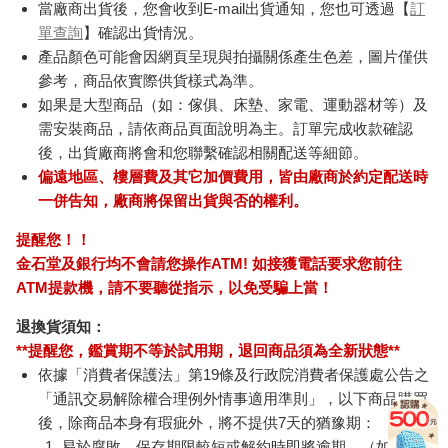
當廠商出貨後，您會收到E-mail出貨通知，您也可透過【
訂
單查詢
】確認出貨情況。
產品顏色可能會因網頁呈現與拍攝關係產生色差，圖片僅供
參考，商品依實際供貨樣式為準。
如果是大型商品（如：傢俱、床墊、家電、運動器材等）及
需安裝商品，請依商品頁面說明為主。訂單完成收款確認
後，出貨廠商將會和您聯繫確認相關配送等細節。
偏遠地區、樓層費及其它加價費用，皆由廠商於約定配送時
一併告知，廠商將保留出貨與否的權利。
提醒您！！
金石堂及銀行均不會請您操作ATM! 如接獲電話要求您前往
ATM提款機，請不要聽從指示，以免受騙上當！
退換貨須知：
**提醒您，鑑賞期不等於試用期，退回商品須為全新狀態**
依據「消費者保護法」第19條及行政院消費者保護處公告之
「通訊交易解除權合理例外情事適用準則」，以下商品購買
後，除商品本身有瑕疵外，將不提供7天的猶豫期：
易於腐敗、保存期限較短或解約時即將逾期。（如：生