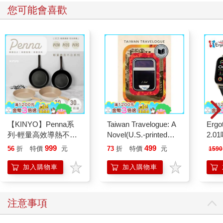
您可能會喜歡
【KINYO】Penna系
Taiwan Travelogue: A
Ergot
列-輕量高效導熱不沾
Novel(U.S.-printed
2.
平煎鍋30cm
edition)
999
499
56
折
特價
元
73
折
特價
元
1590
加入購物車
加入購物車
注意事項