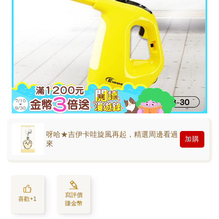
呀哈★吉伊卡哇旋風再起，精選周邊看過
加購
來
寫評價
喜歡+1
賺金幣