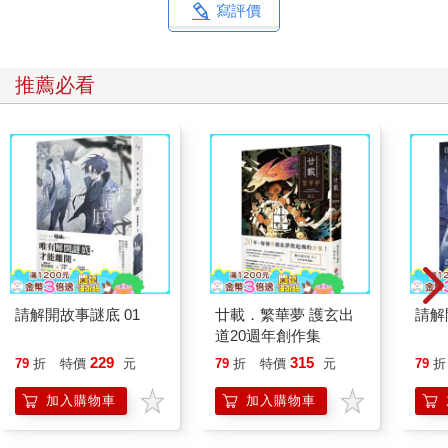
寫評價
推薦必看
請解開故事謎底 01
廿載．繁華夢 護玄出
請解
道20週年創作集
229
315
79
折
特價
元
79
折
特價
元
79
折
加入購物車
加入購物車