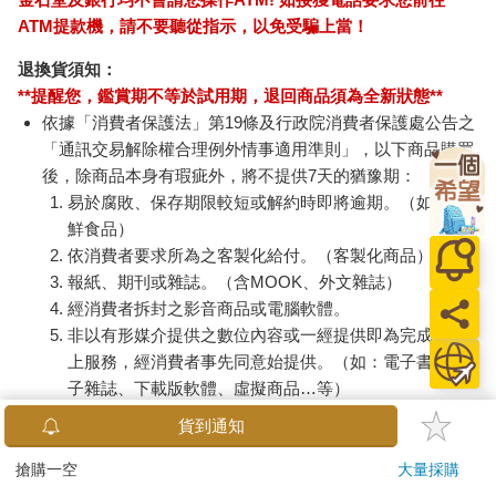
ATM提款機，請不要聽從指示，以免受騙上當！
退換貨須知：
**提醒您，鑑賞期不等於試用期，退回商品須為全新狀態**
依據「消費者保護法」第19條及行政院消費者保護處公告之
「通訊交易解除權合理例外情事適用準則」，以下商品購買
後，除商品本身有瑕疵外，將不提供7天的猶豫期：
易於腐敗、保存期限較短或解約時即將逾期。（如：生
鮮食品）
依消費者要求所為之客製化給付。（客製化商品）
報紙、期刊或雜誌。（含MOOK、外文雜誌）
經消費者拆封之影音商品或電腦軟體。
非以有形媒介提供之數位內容或一經提供即為完成之線
上服務，經消費者事先同意始提供。（如：電子書、電
子雜誌、下載版軟體、虛擬商品…等）
已拆封之個人衛生用品。（如：內衣褲、刮鬍刀、除毛
貨到通知
刀…等）
若非上列種類商品，均享有到貨7天的猶豫期（含例假
搶購一空
大量採購
日）。