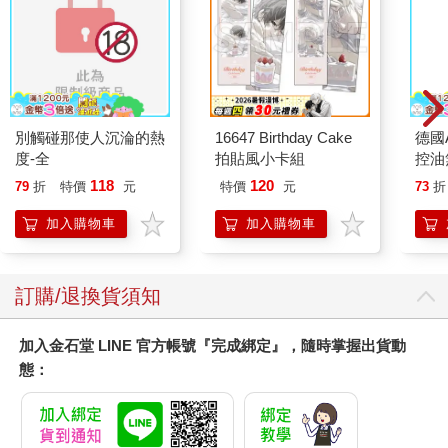
別觸碰那使人沉淪的熱
16647 Birthday Cake
德國A
度-全
拍貼風小卡組
控油
凝露3
118
120
79
折
特價
元
特價
元
73
折
髮根
調理
加入購物車
加入購物車
滋潤
質適
訂購/退換貨須知
加入金石堂 LINE 官方帳號『完成綁定』，隨時掌握出貨動
態：