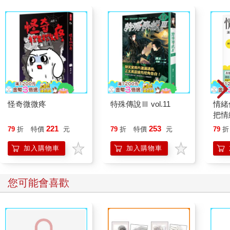
怪奇微微疼
特殊傳說Ⅲ vol.11
情緒
把情
誰都
221
253
79
折
特價
元
79
折
特價
元
79
折
加入購物車
加入購物車
您可能會喜歡