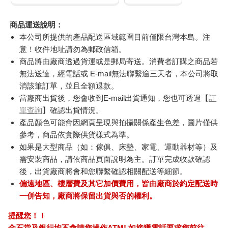
商品運送說明：
本公司所提供的產品配送區域範圍目前僅限台灣本島。注
意！收件地址請勿為郵政信箱。
商品將由廠商透過貨運或是郵局寄送。消費者訂購之商品若
無法送達，經電話或 E-mail無法聯繫逾三天者，本公司將取
消該筆訂單，並且全額退款。
當廠商出貨後，您會收到E-mail出貨通知，您也可透過【
訂
單查詢
】確認出貨情況。
產品顏色可能會因網頁呈現與拍攝關係產生色差，圖片僅供
參考，商品依實際供貨樣式為準。
如果是大型商品（如：傢俱、床墊、家電、運動器材等）及
需安裝商品，請依商品頁面說明為主。訂單完成收款確認
後，出貨廠商將會和您聯繫確認相關配送等細節。
偏遠地區、樓層費及其它加價費用，皆由廠商於約定配送時
一併告知，廠商將保留出貨與否的權利。
提醒您！！
金石堂及銀行均不會請您操作ATM! 如接獲電話要求您前往