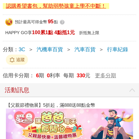
認購希望書包，幫助弱勢孩童上學不中斷！
95
預計最高可得金幣
點
?
100累1點 4點抵1元
HAPPY GO享
折抵無上限
分類：
3C
＞
汽機車百貨
＞
汽車百貨
＞
行車紀錄
追蹤
信用卡分期：
6
期
0
利率 每期
330
元
更多分期
活動訊息
【父親節禮物展】5折起，滿888送88點金幣