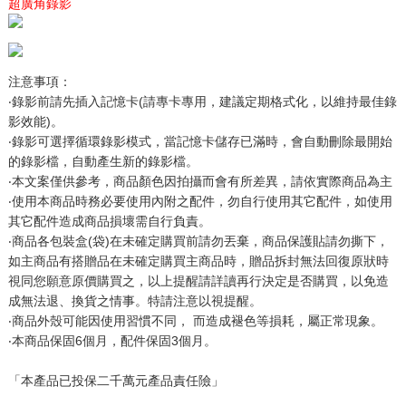
超廣角錄影
注意事項：
‧錄影前請先插入記憶卡(請專卡專用，建議定期格式化，以維持最佳錄
影效能)。
‧錄影可選擇循環錄影模式，當記憶卡儲存已滿時，會自動刪除最開始
的錄影檔，自動產生新的錄影檔。
‧本文案僅供參考，商品顏色因拍攝而會有所差異，請依實際商品為主
‧使用本商品時務必要使用內附之配件，勿自行使用其它配件，如使用
其它配件造成商品損壞需自行負責。
‧商品各包裝盒(袋)在未確定購買前請勿丟棄，商品保護貼請勿撕下，
如主商品有搭贈品在未確定購買主商品時，贈品拆封無法回復原狀時
視同您願意原價購買之，以上提醒請詳讀再行決定是否購買，以免造
成無法退、換貨之情事。特請注意以視提醒。
‧商品外殼可能因使用習慣不同， 而造成褪色等損耗，屬正常現象。
‧本商品保固6個月，配件保固3個月。
「本產品已投保二千萬元產品責任險」