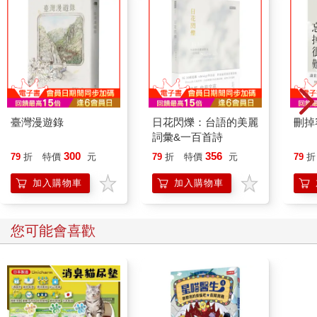
臺灣漫遊錄
日花閃爍：台語的美麗
刪掉
詞彙&一百首詩
300
356
79
折
特價
元
79
折
特價
元
79
折
加入購物車
加入購物車
您可能會喜歡