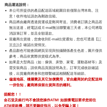
商品運送說明：
本公司所提供的產品配送區域範圍目前僅限台灣本島。注
意！收件地址請勿為郵政信箱。
商品將由廠商透過貨運或是郵局寄送。消費者訂購之商品若
無法送達，經電話或 E-mail無法聯繫逾三天者，本公司將取
消該筆訂單，並且全額退款。
當廠商出貨後，您會收到E-mail出貨通知，您也可透過【
訂
單查詢
】確認出貨情況。
產品顏色可能會因網頁呈現與拍攝關係產生色差，圖片僅供
參考，商品依實際供貨樣式為準。
如果是大型商品（如：傢俱、床墊、家電、運動器材等）及
需安裝商品，請依商品頁面說明為主。訂單完成收款確認
後，出貨廠商將會和您聯繫確認相關配送等細節。
偏遠地區、樓層費及其它加價費用，皆由廠商於約定配送時
一併告知，廠商將保留出貨與否的權利。
提醒您！！
金石堂及銀行均不會請您操作ATM! 如接獲電話要求您前往
ATM提款機，請不要聽從指示，以免受騙上當！