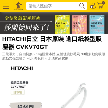
0
HITACHI日立 日本原裝 進口紙袋型吸
塵器 CVKV70GT
三段吸力，自由切換 2.9kg輕量本體 立體螺旋軟毛刷 90度多動向吸頭
氣動式強效吸力 可水洗毛刷 可水洗抗菌濾網