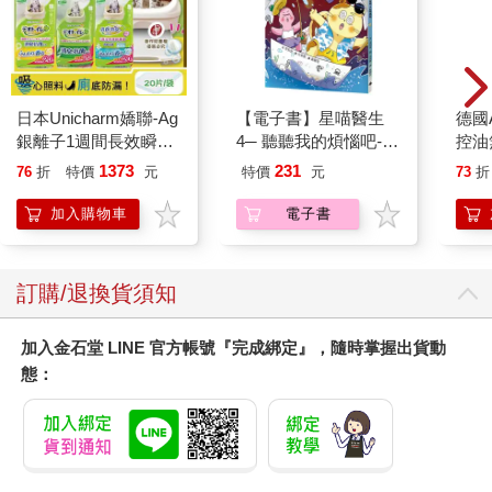
日本Unicharm嬌聯-Ag
【電子書】星喵醫生
德國A
銀離子1週間長效瞬吸
4─ 聽聽我的煩惱吧-假
控油
乾爽寵物消臭大師貓尿
期挑戰
凝露3
1373
231
76
折
特價
元
特價
元
73
折
墊20片/袋(大容量吸水
髮根
防滲漏貓尿布/可觀察
調理
加入購物車
電子書
尿色貓潔墊補充包/本
滋潤
品不含貓砂盆)
質適
訂購/退換貨須知
加入金石堂 LINE 官方帳號『完成綁定』，隨時掌握出貨動
態：