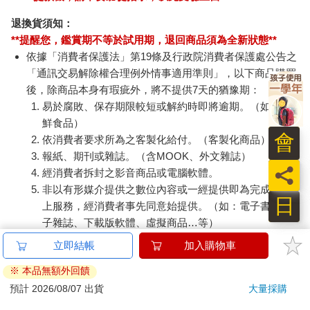
退換貨須知：
**提醒您，鑑賞期不等於試用期，退回商品須為全新狀態**
依據「消費者保護法」第19條及行政院消費者保護處公告之
「通訊交易解除權合理例外情事適用準則」，以下商品購買
後，除商品本身有瑕疵外，將不提供7天的猶豫期：
易於腐敗、保存期限較短或解約時即將逾期。（如：生
鮮食品）
會
依消費者要求所為之客製化給付。（客製化商品）
報紙、期刊或雜誌。（含MOOK、外文雜誌）
員
經消費者拆封之影音商品或電腦軟體。
非以有形媒介提供之數位內容或一經提供即為完成之線
日
上服務，經消費者事先同意始提供。（如：電子書、電
子雜誌、下載版軟體、虛擬商品…等）
已拆封之個人衛生用品。（如：內衣褲、刮鬍刀、除毛
刀…等）
若非上列種類商品，均享有到貨7天的猶豫期（含例假
日）。
辦理退換貨時，商品（組合商品恕無法接受單獨退貨）必須