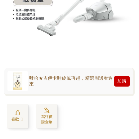
呀哈★吉伊卡哇旋風再起，精選周邊看過
加購
來
寫評價
喜歡+1
賺金幣