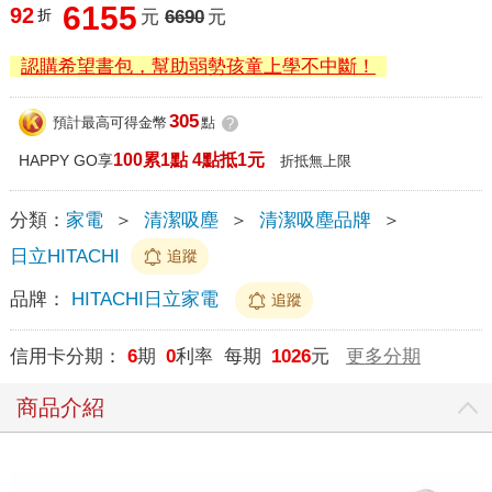
6155
92
折
元
6690
元
認購希望書包，幫助弱勢孩童上學不中斷！
305
預計最高可得金幣
點
?
100累1點 4點抵1元
HAPPY GO享
折抵無上限
分類：
家電
＞
清潔吸塵
＞
清潔吸塵品牌
＞
日立HITACHI
追蹤
品牌：
HITACHI日立家電
追蹤
信用卡分期：
6
期
0
利率 每期
1026
元
更多分期
商品介紹