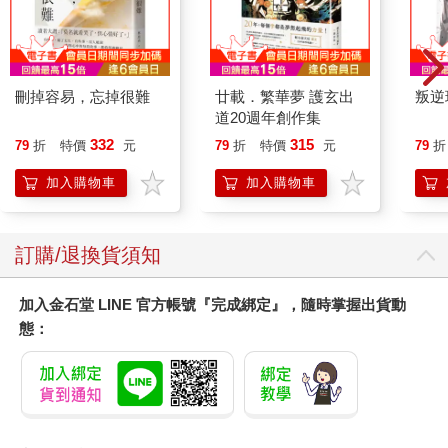
刪掉容易，忘掉很難
廿載．繁華夢 護玄出
叛逆
道20週年創作集
332
315
79
折
特價
元
79
折
特價
元
79
折
加入購物車
加入購物車
訂購/退換貨須知
加入金石堂 LINE 官方帳號『完成綁定』，隨時掌握出貨動
態：