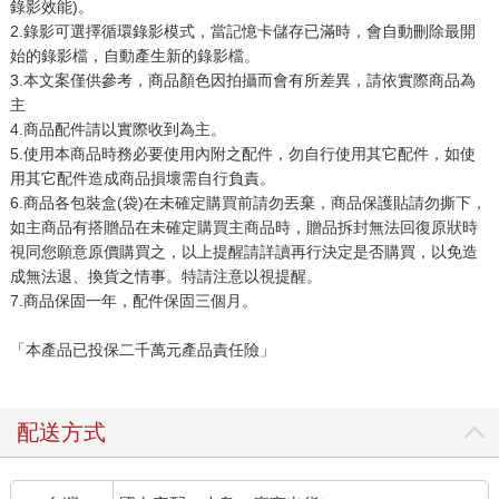
錄影效能)。
2.錄影可選擇循環錄影模式，當記憶卡儲存已滿時，會自動刪除最開
始的錄影檔，自動產生新的錄影檔。
3.本文案僅供參考，商品顏色因拍攝而會有所差異，請依實際商品為
主
4.商品配件請以實際收到為主。
5.使用本商品時務必要使用內附之配件，勿自行使用其它配件，如使
用其它配件造成商品損壞需自行負責。
6.商品各包裝盒(袋)在未確定購買前請勿丟棄，商品保護貼請勿撕下，
如主商品有搭贈品在未確定購買主商品時，贈品拆封無法回復原狀時
視同您願意原價購買之，以上提醒請詳讀再行決定是否購買，以免造
成無法退、換貨之情事。特請注意以視提醒。
7.商品保固一年，配件保固三個月。
「本產品已投保二千萬元產品責任險」
配送方式