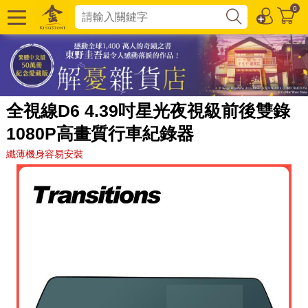
0
全視線D6 4.39吋星光夜視級前後雙錄
1080P高畫質行車紀錄器
纖薄機身容易安裝