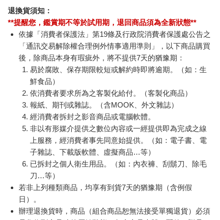
退換貨須知：
**提醒您，鑑賞期不等於試用期，退回商品須為全新狀態**
依據「消費者保護法」第19條及行政院消費者保護處公告之
「通訊交易解除權合理例外情事適用準則」，以下商品購買
後，除商品本身有瑕疵外，將不提供7天的猶豫期：
易於腐敗、保存期限較短或解約時即將逾期。（如：生
鮮食品）
依消費者要求所為之客製化給付。（客製化商品）
報紙、期刊或雜誌。（含MOOK、外文雜誌）
經消費者拆封之影音商品或電腦軟體。
非以有形媒介提供之數位內容或一經提供即為完成之線
上服務，經消費者事先同意始提供。（如：電子書、電
子雜誌、下載版軟體、虛擬商品…等）
已拆封之個人衛生用品。（如：內衣褲、刮鬍刀、除毛
刀…等）
若非上列種類商品，均享有到貨7天的猶豫期（含例假
日）。
辦理退換貨時，商品（組合商品恕無法接受單獨退貨）必須