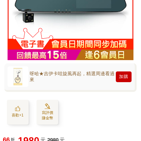
呀哈★吉伊卡哇旋風再起，精選周邊看過
加購
來
寫評價
喜歡+1
賺金幣
1980
66
折
元
2980
元