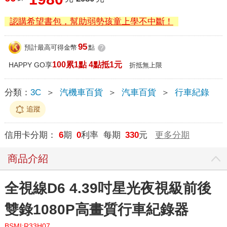
認購希望書包，幫助弱勢孩童上學不中斷！
95
預計最高可得金幣
點
?
100累1點 4點抵1元
HAPPY GO享
折抵無上限
分類：
3C
＞
汽機車百貨
＞
汽車百貨
＞
行車紀錄
追蹤
信用卡分期：
6
期
0
利率 每期
330
元
更多分期
商品介紹
全視線D6 4.39吋星光夜視級前後
雙錄1080P高畫質行車紀錄器
BSMI:R33H07