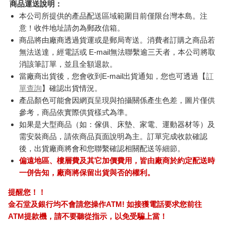
商品運送說明：
本公司所提供的產品配送區域範圍目前僅限台灣本島。注
意！收件地址請勿為郵政信箱。
商品將由廠商透過貨運或是郵局寄送。消費者訂購之商品若
無法送達，經電話或 E-mail無法聯繫逾三天者，本公司將取
消該筆訂單，並且全額退款。
當廠商出貨後，您會收到E-mail出貨通知，您也可透過【
訂
單查詢
】確認出貨情況。
產品顏色可能會因網頁呈現與拍攝關係產生色差，圖片僅供
參考，商品依實際供貨樣式為準。
如果是大型商品（如：傢俱、床墊、家電、運動器材等）及
需安裝商品，請依商品頁面說明為主。訂單完成收款確認
後，出貨廠商將會和您聯繫確認相關配送等細節。
偏遠地區、樓層費及其它加價費用，皆由廠商於約定配送時
一併告知，廠商將保留出貨與否的權利。
提醒您！！
金石堂及銀行均不會請您操作ATM! 如接獲電話要求您前往
ATM提款機，請不要聽從指示，以免受騙上當！