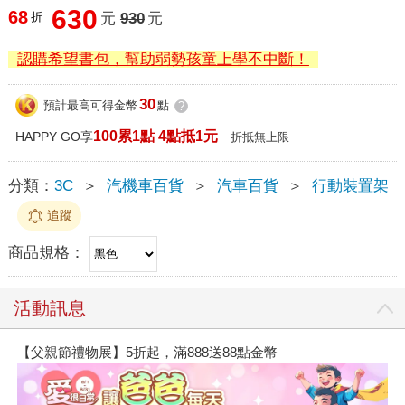
630
68
折
元
930
元
認購希望書包，幫助弱勢孩童上學不中斷！
30
預計最高可得金幣
點
?
100累1點 4點抵1元
HAPPY GO享
折抵無上限
分類：
3C
＞
汽機車百貨
＞
汽車百貨
＞
行動裝置架
追蹤
商品規格：
活動訊息
【父親節禮物展】5折起，滿888送88點金幣