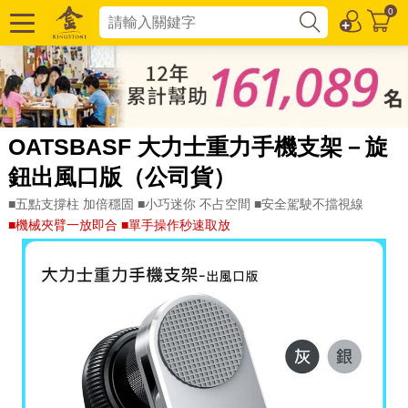
0
OATSBASF 大力士重力手機支架－旋
鈕出風口版（公司貨）
■五點支撐柱 加倍穩固 ■小巧迷你 不占空間 ■安全駕駛不擋視線
■機械夾臂一放即合 ■單手操作秒速取放