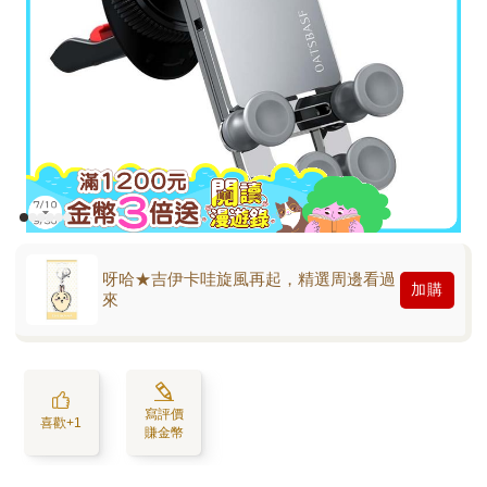
呀哈★吉伊卡哇旋風再起，精選周邊看過
加購
來
寫評價
喜歡+1
賺金幣