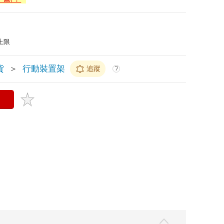
上限
貨
＞
行動裝置架
追蹤
?