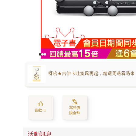
呀哈★吉伊卡哇旋風再起，精選周邊看過來
寫評價
喜歡+1
賺金幣
活動訊息