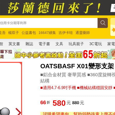
圭吾
楊双子
公益書包
16647續集
吉伊卡哇
通靈藥師
路邊攤新作
馬斯克
玩具總動員5
超慢跑
館
英文書
雜誌
電子書
文具
玩具親子
3C電玩
家
OATSBASF X01變形
■鋁合金材質 奢華質感 ■360度旋
結構
■適用4.7-6.9吋手機 ■機械結構穩固安
580
66
折
元
880
元
認購希望書包，幫助弱勢孩童上學不