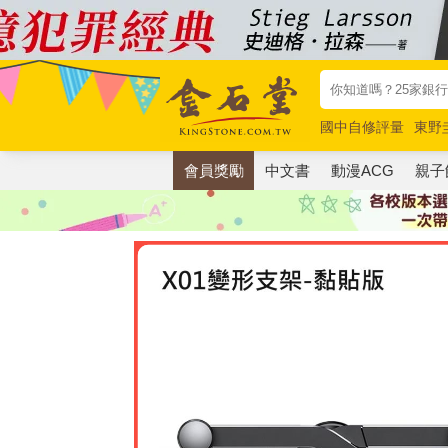
國中自修評量
東野
唯紅花綻放
奧德賽
會員獎勵
中文書
動漫ACG
親子