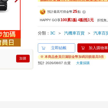
25
預計最高可得金幣
點
?
100累1點 4點抵1元
HAPPY GO享
折抵無
分類：
3C
＞
汽機車百貨
＞
汽車百
立即結帳
加入購物車
※ 本商品會員日滿額金幣加碼回饋最高5倍
加購
預計 2026/08/07 出貨
大量採購