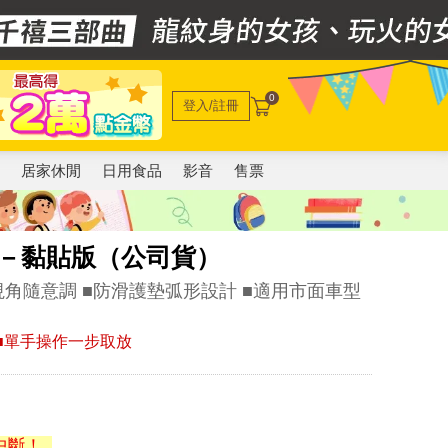
0
登入/註冊
電
居家休閒
日用食品
影音
售票
支架－黏貼版（公司貨）
轉視角隨意調 ■防滑護墊弧形設計 ■適用市面車型
靜 ■單手操作一步取放
中斷！