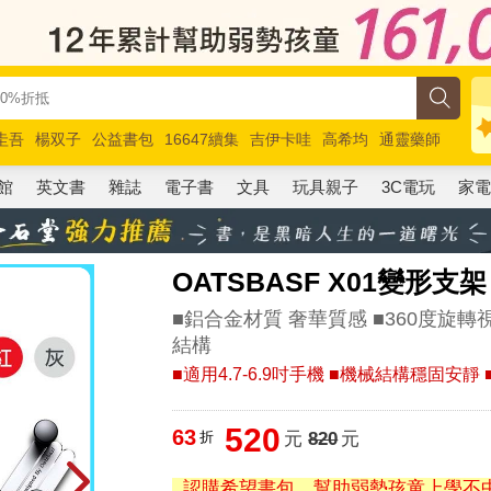
圭吾
楊双子
公益書包
16647續集
吉伊卡哇
高希均
通靈藥師
路邊攤新作
馬斯克
玩具總動員5
超慢跑
館
英文書
雜誌
電子書
文具
玩具親子
3C電玩
家
OATSBASF X01變形
■鋁合金材質 奢華質感 ■360度旋
結構
■適用4.7-6.9吋手機 ■機械結構穩固安
520
63
折
元
820
元
認購希望書包，幫助弱勢孩童上學不