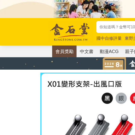
國中自修評量
東野
唯紅花綻放
奧德賽
會員獎勵
中文書
動漫ACG
親子