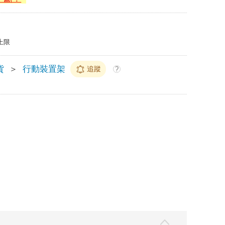
上限
貨
＞
行動裝置架
追蹤
?