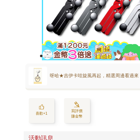
呀哈★吉伊卡哇旋風再起，精選周邊看過來
寫評價
喜歡+1
賺金幣
活動訊息