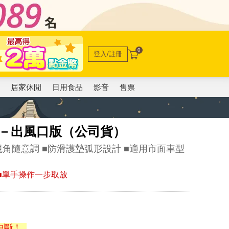
0
登入/註冊
電
居家休閒
日用食品
影音
售票
支架－出風口版（公司貨）
轉視角隨意調 ■防滑護墊弧形設計 ■適用市面車型
靜 ■單手操作一步取放
中斷！