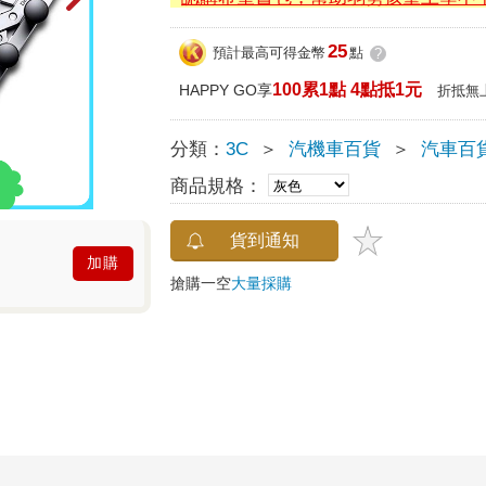
25
預計最高可得金幣
點
?
100累1點 4點抵1元
HAPPY GO享
折抵無
分類：
3C
＞
汽機車百貨
＞
汽車百
商品規格：
貨到通知
加購
搶購一空
大量採購