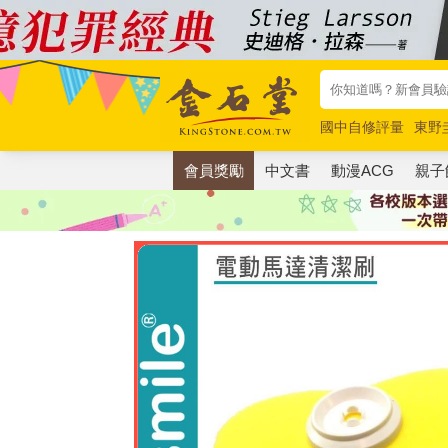
國中自修評量
東野
唯紅花綻放
奧德賽
會員獎勵
中文書
動漫ACG
親子