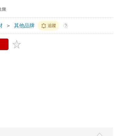
上限
材
＞
其他品牌
追蹤
?