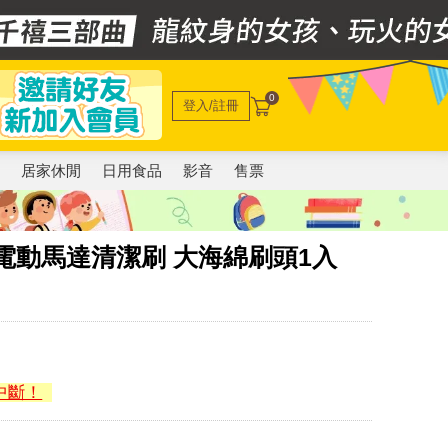
0
登入/註冊
電
居家休閒
日用食品
影音
售票
le】電動馬達清潔刷 大海綿刷頭1入
中斷！