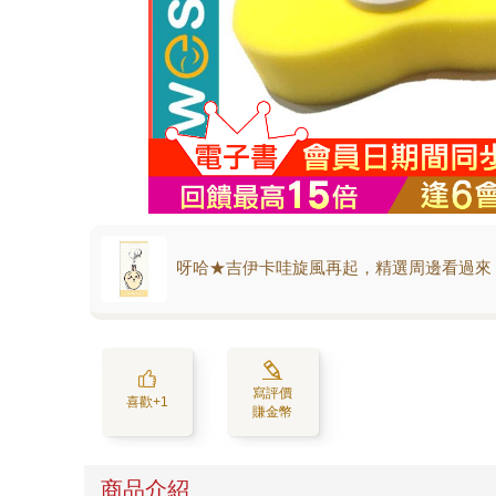
呀哈★吉伊卡哇旋風再起，精選周邊看過來
寫評價
喜歡+1
賺金幣
商品介紹