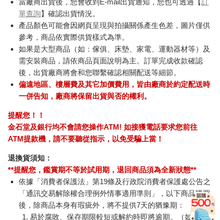
當廠商出貨後，您會收到E-mail出貨通知，您也可透過【
訂
單查詢
】確認出貨情況。
產品顏色可能會因網頁呈現與拍攝關係產生色差，圖片僅供
參考，商品依實際供貨樣式為準。
如果是大型商品（如：傢俱、床墊、家電、運動器材等）及
需安裝商品，請依商品頁面說明為主。訂單完成收款確認
後，出貨廠商將會和您聯繫確認相關配送等細節。
偏遠地區、樓層費及其它加價費用，皆由廠商於約定配送時
一併告知，廠商將保留出貨與否的權利。
提醒您！！
金石堂及銀行均不會請您操作ATM! 如接獲電話要求您前往
ATM提款機，請不要聽從指示，以免受騙上當！
退換貨須知：
**提醒您，鑑賞期不等於試用期，退回商品須為全新狀態**
依據「消費者保護法」第19條及行政院消費者保護處公告之
「通訊交易解除權合理例外情事適用準則」，以下商品購買
後，除商品本身有瑕疵外，將不提供7天的猶豫期：
易於腐敗、保存期限較短或解約時即將逾期。（如：生