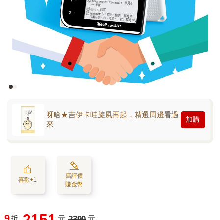
呀哈★吉伊卡哇旋風再起，精選周邊看過
加購
來
寫評價
喜歡+1
賺金幣
2151
9
折
元
2390
元