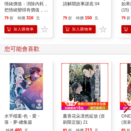
情緒價值：消除內耗，
請解開故事謎底 04
如果
把情緒變得有價值，跟
(1
誰都能自在相處
貓漫
316
150
79
折
特價
元
79
折
特價
元
79
折
加入購物車
加入購物車
您可能會喜歡
水平檔案-色・愛・
薰香花朵凛然綻放 (首
ONE
落・夢-總集篇
刷限定版) 21
(首刷
480
213
特價
元
85
折
特價
元
85
折