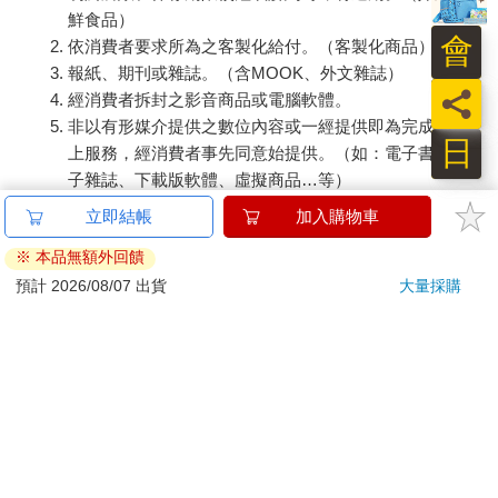
鮮食品）
會
依消費者要求所為之客製化給付。（客製化商品）
報紙、期刊或雜誌。（含MOOK、外文雜誌）
員
經消費者拆封之影音商品或電腦軟體。
非以有形媒介提供之數位內容或一經提供即為完成之線
日
上服務，經消費者事先同意始提供。（如：電子書、電
子雜誌、下載版軟體、虛擬商品…等）
已拆封之個人衛生用品。（如：內衣褲、刮鬍刀、除毛
立即結帳
加入購物車
刀…等）
※ 本品無額外回饋
若非上列種類商品，均享有到貨7天的猶豫期（含例假
日）。
預計 2026/08/07 出貨
大量採購
辦理退換貨時，商品（組合商品恕無法接受單獨退貨）必須
是您收到商品時的原始狀態（包含商品本體、配件、贈品、
保證書、所有附隨資料文件及原廠內外包裝…等），請勿直
接使用原廠包裝寄送，或於原廠包裝上黏貼紙張或書寫文
字。
退回商品若無法回復原狀，將請您負擔回復原狀所需費用，
嚴重時將影響您的退貨權益。