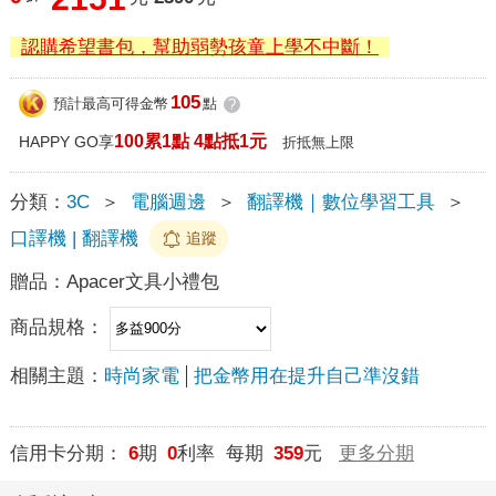
認購希望書包，幫助弱勢孩童上學不中斷！
105
預計最高可得金幣
點
?
100累1點 4點抵1元
HAPPY GO享
折抵無上限
分類：
3C
＞
電腦週邊
＞
翻譯機｜數位學習工具
＞
口譯機 | 翻譯機
追蹤
贈品：
Apacer文具小禮包
商品規格：
相關主題：
時尚家電
把金幣用在提升自己準沒錯
信用卡分期：
6
期
0
利率 每期
359
元
更多分期