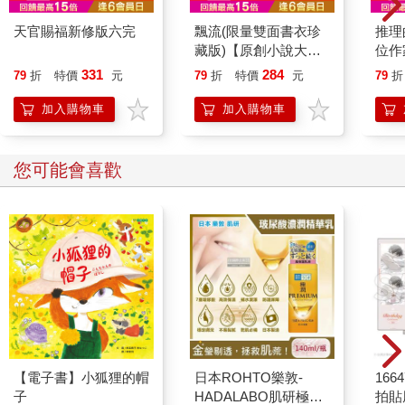
天官賜福新修版六完
飄流(限量雙面書衣珍
推理
藏版)【原創小說大賞
位作
特優作品！】
讀者
331
284
79
折
特價
元
79
折
特價
元
79
折
加入購物車
加入購物車
您可能會喜歡
【電子書】小狐狸的帽
日本ROHTO樂敦-
1664
子
HADALABO肌研極潤
拍貼