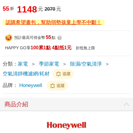
1148
55
折
元
2070
元
認購希望書包，幫助弱勢孩童上學不中斷！
55
預計最高可得金幣
點
?
100累1點 4點抵1元
HAPPY GO享
折抵無上限
分類：
家電
＞
季節家電
＞
除濕/空氣清淨
＞
空氣清靜機濾網/耗材
追蹤
品牌：
Honeywell
追蹤
商品介紹