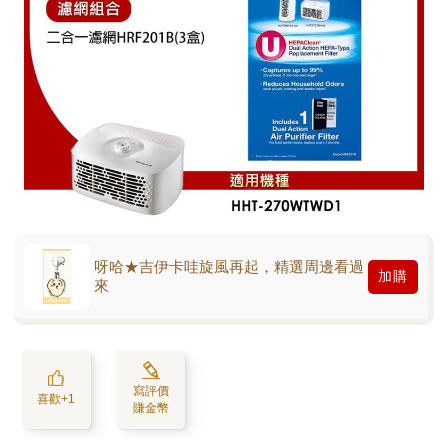
呀哈★吉伊卡哇旋風再起，精選周邊看過
加購
來
寫評價
喜歡+1
賺金幣