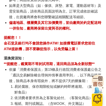
如果是大型商品（如：傢俱、床墊、家電、運動器材等）及
需安裝商品，請依商品頁面說明為主。訂單完成收款確認
後，出貨廠商將會和您聯繫確認相關配送等細節。
偏遠地區、樓層費及其它加價費用，皆由廠商於約定配送時
一併告知，廠商將保留出貨與否的權利。
提醒您！！
金石堂及銀行均不會請您操作ATM! 如接獲電話要求您前往
ATM提款機，請不要聽從指示，以免受騙上當！
退換貨須知：
**提醒您，鑑賞期不等於試用期，退回商品須為全新狀態**
依據「消費者保護法」第19條及行政院消費者保護處公告之
「通訊交易解除權合理例外情事適用準則」，以下商品購買
後，除商品本身有瑕疵外，將不提供7天的猶豫期：
易於腐敗、保存期限較短或解約時即將逾期。（如：生
鮮食品）
依消費者要求所為之客製化給付。（客製化商品）
報紙、期刊或雜誌。（含MOOK、外文雜誌）