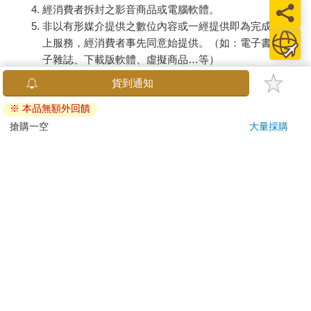
經消費者拆封之影音商品或電腦軟體。
非以有形媒介提供之數位內容或一經提供即為完成之線
上服務，經消費者事先同意始提供。（如：電子書、電
子雜誌、下載版軟體、虛擬商品…等）
已拆封之個人衛生用品。（如：內衣褲、刮鬍刀、除毛
貨到通知
刀…等）
※ 本品無額外回饋
若非上列種類商品，均享有到貨7天的猶豫期（含例假
日）。
搶購一空
大量採購
辦理退換貨時，商品（組合商品恕無法接受單獨退貨）必須
是您收到商品時的原始狀態（包含商品本體、配件、贈品、
保證書、所有附隨資料文件及原廠內外包裝…等），請勿直
接使用原廠包裝寄送，或於原廠包裝上黏貼紙張或書寫文
字。
退回商品若無法回復原狀，將請您負擔回復原狀所需費用，
嚴重時將影響您的退貨權益。