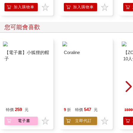
【首
加入購物車
加入購物車
您可能會喜歡
【電子書】小狐狸的帽
Coraline
【ZO
子
10
微電
259
547
特價
元
9
折
特價
元
1599
ZAF1
電子書
立即代訂