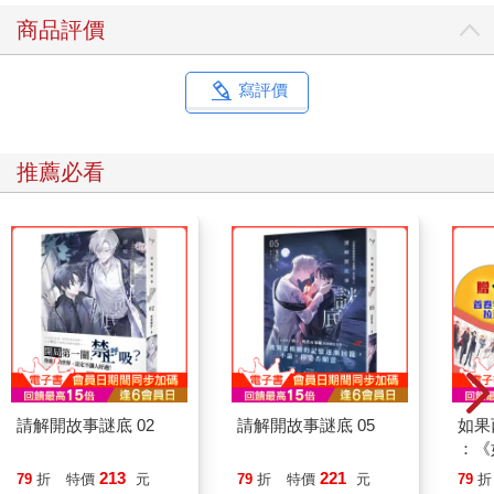
商品評價
寫評價
推薦必看
請解開故事謎底 02
請解開故事謎底 05
如果
：《
喵》
213
221
79
折
特價
元
79
折
特價
元
79
折