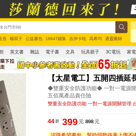
圭吾
楊双子
公益書包
16647續集
吉伊卡哇
高希均
通靈藥師
路邊攤新作
馬斯克
玩具總動員5
超慢跑
館
英文書
雜誌
電子書
文具
玩具親子
3C電玩
家
【太星電工】五開四插延長線/
◆雙重安全防護功能◆ 一對一電源開
五佰萬產品責任險
雙重安全防護功能 一對一電源開關管理 
399
44
折
元
898
元
認購希望書包，幫助弱勢孩童上學不