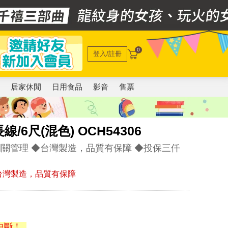
0
登入/註冊
電
居家休閒
日用食品
影音
售票
6尺(混色) OCH54306
關管理 ◆台灣製造，品質有保障 ◆投保三仟
台灣製造，品質有保障
中斷！