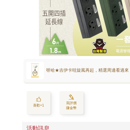
呀哈★吉伊卡哇旋風再起，精選周邊看過來
寫評價
喜歡+1
賺金幣
活動訊息