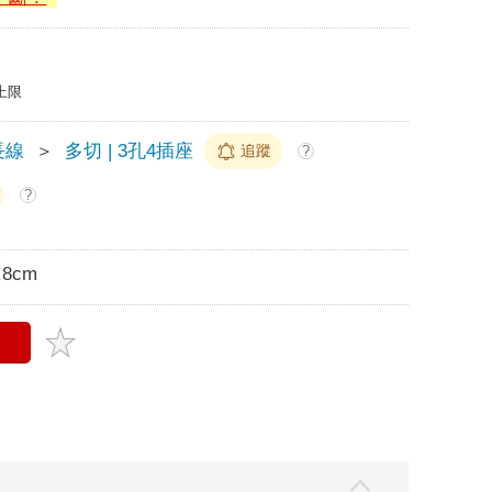
上限
長線
＞
多切 | 3孔4插座
追蹤
?
?
.8cm