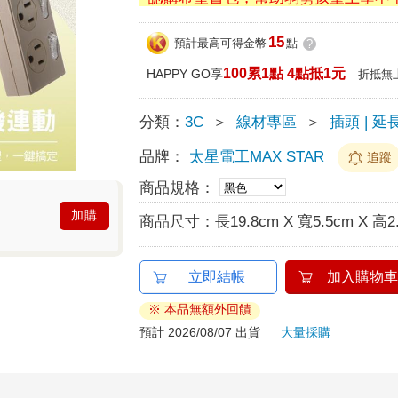
15
預計最高可得金幣
點
?
100累1點 4點抵1元
HAPPY GO享
折抵無
分類：
3C
＞
線材專區
＞
插頭 | 延
品牌：
太星電工MAX STAR
追蹤
商品規格：
加購
商品尺寸：
長19.8cm X 寬5.5cm X 高2
立即結帳
加入購物車
※ 本品無額外回饋
預計 2026/08/07 出貨
大量採購