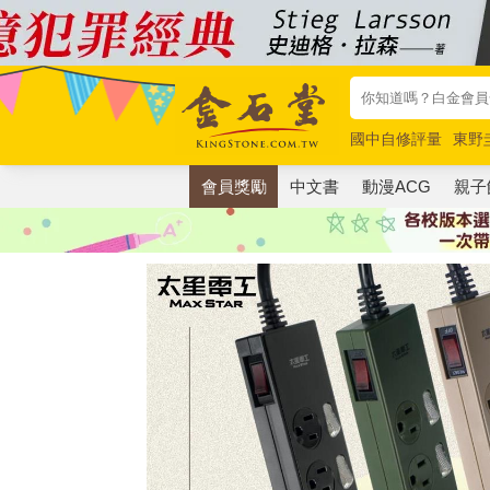
國中自修評量
東野
唯紅花綻放
奧德賽
會員獎勵
中文書
動漫ACG
親子