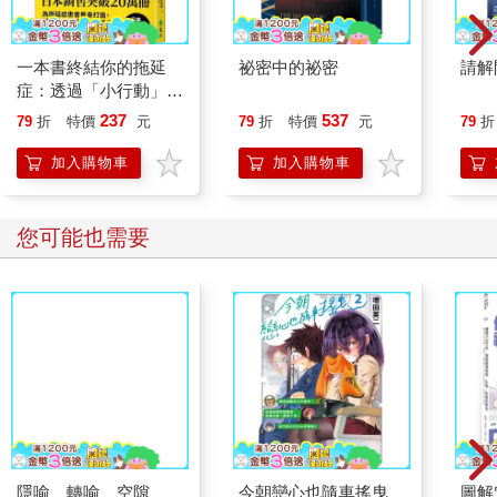
一本書終結你的拖延
祕密中的祕密
請解
症：透過「小行動」打
開大腦的行動開關，懶
237
537
79
折
特價
元
79
折
特價
元
79
折
人也能變身「行動派」
的37個科學方法
加入購物車
加入購物車
您可能也需要
隱喻、轉喻、空隙
今朝戀心也隨車搖曳
圖解