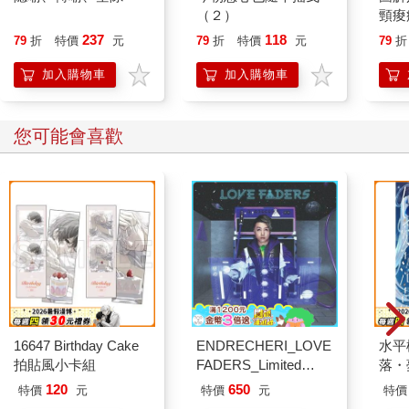
（２）
頸痠
便祕
237
118
79
折
特價
元
79
折
特價
元
79
折
調理
隨用
加入購物車
加入購物車
家人
您可能會喜歡
16647 Birthday Cake
ENDRECHERI_LOVE
水平
拍貼風小卡組
FADERS_Limited
落・
Edition B（CD＋
120
650
特價
元
特價
元
特價
DVD）