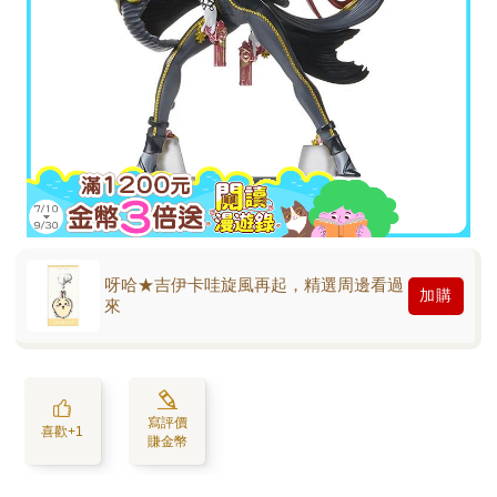
呀哈★吉伊卡哇旋風再起，精選周邊看過
加購
來
寫評價
喜歡+1
賺金幣