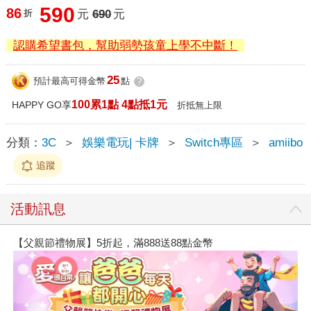
590
86
折
元
690
元
認購希望書包，幫助弱勢孩童上學不中斷！
25
預計最高可得金幣
點
?
100累1點 4點抵1元
HAPPY GO享
折抵無上限
分類：
3C
＞
娛樂電玩| 卡牌
＞
Switch專區
＞
amiibo
追蹤
活動訊息
【父親節禮物展】5折起，滿888送88點金幣