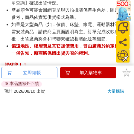
單查詢
】確認出貨情況。
產品顏色可能會因網頁呈現與拍攝關係產生色差，圖片僅供
參考，商品依實際供貨樣式為準。
如果是大型商品（如：傢俱、床墊、家電、運動器材等）及
需安裝商品，請依商品頁面說明為主。訂單完成收款確認
後，出貨廠商將會和您聯繫確認相關配送等細節。
偏遠地區、樓層費及其它加價費用，皆由廠商於約定配送時
一併告知，廠商將保留出貨與否的權利。
提醒您！！
金石堂及銀行均不會請您操作ATM! 如接獲電話要求您前往
ATM提款機，請不要聽從指示，以免受騙上當！
退換貨須知：
**提醒您，鑑賞期不等於試用期，退回商品須為全新狀態**
依據「消費者保護法」第19條及行政院消費者保護處公告之
「通訊交易解除權合理例外情事適用準則」，以下商品購買
後，除商品本身有瑕疵外，將不提供7天的猶豫期：
易於腐敗、保存期限較短或解約時即將逾期。（如：生
鮮食品）