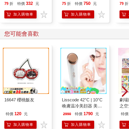
要的自己
332
750
79
折
特價
元
75
折
特價
元
79
折
加入購物車
加入購物車
您可能會喜歡
16647 櫻桃飯友
Lisscode 42°C | 10°C
劇場版
喚膚温冷美顔器 美膚
之空
儀
樂部 
120
1790
特價
元
特價
元
特價
2990
Pa
組
加入購物車
加入購物車