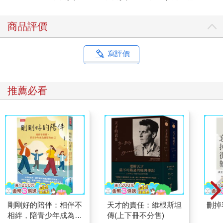
商品評價
寫評價
推薦必看
剛剛好的陪伴：相伴不
天才的責任：維根斯坦
刪掉
相絆，陪青少年成為想
傳(上下冊不分售)