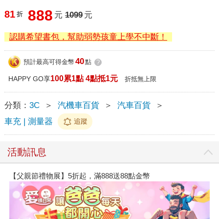
888
81
折
元
1099
元
認購希望書包，幫助弱勢孩童上學不中斷！
40
預計最高可得金幣
點
?
100累1點 4點抵1元
HAPPY GO享
折抵無上限
分類：
3C
＞
汽機車百貨
＞
汽車百貨
＞
車充 | 測量器
追蹤
活動訊息
【父親節禮物展】5折起，滿888送88點金幣