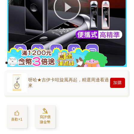
呀哈★吉伊卡哇旋風再起，精選周邊看過
加購
來
寫評價
喜歡+1
賺金幣