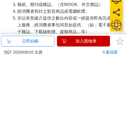
報紙、期刊或雜誌。（含MOOK、外文雜誌）
經消費者拆封之影音商品或電腦軟體。
非以有形媒介提供之數位內容或一經提供即為完成之線
上服務，經消費者事先同意始提供。（如：電子書、電
子雜誌、下載版軟體、虛擬商品…等）
已拆封之個人衛生用品。（如：內衣褲、刮鬍刀、除毛
立即結帳
加入購物車
刀…等）
若非上列種類商品，均享有到貨7天的猶豫期（含例假
預計 2026/08/10 出貨
大量採購
日）。
辦理退換貨時，商品（組合商品恕無法接受單獨退貨）必須
是您收到商品時的原始狀態（包含商品本體、配件、贈品、
保證書、所有附隨資料文件及原廠內外包裝…等），請勿直
接使用原廠包裝寄送，或於原廠包裝上黏貼紙張或書寫文
字。
退回商品若無法回復原狀，將請您負擔回復原狀所需費用，
嚴重時將影響您的退貨權益。