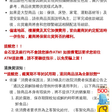
產品顏色可能會因網頁呈現與拍攝關係產生色差，圖片僅供
參考，商品依實際供貨樣式為準。
如果是大型商品（如：傢俱、床墊、家電、運動器材等）及
需安裝商品，請依商品頁面說明為主。訂單完成收款確認
後，出貨廠商將會和您聯繫確認相關配送等細節。
偏遠地區、樓層費及其它加價費用，皆由廠商於約定配送時
一併告知，廠商將保留出貨與否的權利。
提醒您！！
金石堂及銀行均不會請您操作ATM! 如接獲電話要求您前往
ATM提款機，請不要聽從指示，以免受騙上當！
退換貨須知：
**提醒您，鑑賞期不等於試用期，退回商品須為全新狀態**
依據「消費者保護法」第19條及行政院消費者保護處公告之
「通訊交易解除權合理例外情事適用準則」，以下商品購買
後，除商品本身有瑕疵外，將不提供7天的猶豫期：
易於腐敗、保存期限較短或解約時即將逾期。（如：生
鮮食品）
依消費者要求所為之客製化給付。（客製化商品）