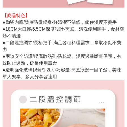
【商品特色】
●陶瓷內膽/雙層防燙鍋身-好清潔不沾鍋，鎖住溫度不燙手
●18CM大口徑/6.5CM深度設計-烹煮、清洗便利順手，食材翻
炒不噴濺
●二段溫控調節/長柄把手-滿足各種料理需求，拿取移動不費
力
●兩道安全防護/鍋底散熱孔-防乾燒、溫度過載斷電保護，有
效防止過熱，延長使用壽命
●透明強化玻璃鍋蓋/1.2L小巧容量-烹煮狀況一目了然，美味
單人獨享、多人分享皆適用