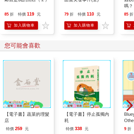
嗎？
119
110
85
折
特價
元
79
折
特價
元
85
折
加入購物車
加入購物車
您可能會喜歡
【電子書】蔬菜的理髮
【電子書】停止孤獨內
Blue
店
耗
Other
Stori
259
338
特價
元
特價
元
9
折
Hoor