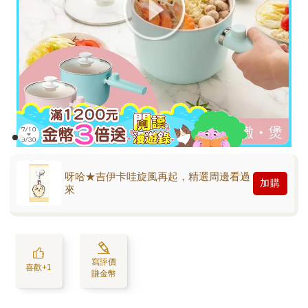
呀哈★吉伊卡哇旋風再起，精選周邊看過
加購
來
寫評價
喜歡+1
賺金幣