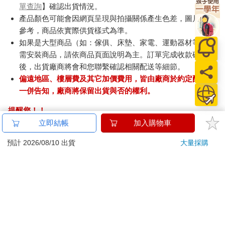
單查詢
】確認出貨情況。
產品顏色可能會因網頁呈現與拍攝關係產生色差，圖片僅供
參考，商品依實際供貨樣式為準。
如果是大型商品（如：傢俱、床墊、家電、運動器材等）及
需安裝商品，請依商品頁面說明為主。訂單完成收款確認
後，出貨廠商將會和您聯繫確認相關配送等細節。
偏遠地區、樓層費及其它加價費用，皆由廠商於約定配送時
一併告知，廠商將保留出貨與否的權利。
提醒您！！
金石堂及銀行均不會請您操作ATM! 如接獲電話要求您前往
立即結帳
加入購物車
ATM提款機，請不要聽從指示，以免受騙上當！
預計 2026/08/10 出貨
大量採購
退換貨須知：
**提醒您，鑑賞期不等於試用期，退回商品須為全新狀態**
依據「消費者保護法」第19條及行政院消費者保護處公告之
「通訊交易解除權合理例外情事適用準則」，以下商品購買
後，除商品本身有瑕疵外，將不提供7天的猶豫期：
易於腐敗、保存期限較短或解約時即將逾期。（如：生