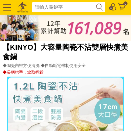
0
【KINYO】大容量陶瓷不沾雙層快煮美
食鍋
◆陶瓷內裡方便清洗 ◆自動斷電機制使用安全
◆長柄把手，拿取輕鬆