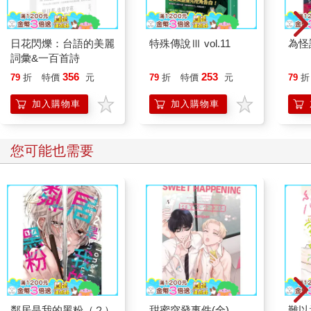
日花閃爍：台語的美麗
特殊傳說Ⅲ vol.11
為怪
詞彙&一百首詩
356
253
79
折
特價
元
79
折
特價
元
79
折
加入購物車
加入購物車
您可能也需要
鄰居是我的黑粉（２）
甜蜜突發事件(全)
難以