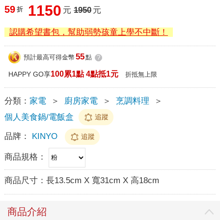
1150
59
折
元
1950
元
認購希望書包，幫助弱勢孩童上學不中斷！
55
預計最高可得金幣
點
?
100累1點 4點抵1元
HAPPY GO享
折抵無上限
分類：
家電
＞
廚房家電
＞
烹調料理
＞
個人美食鍋/電飯盒
追蹤
品牌：
KINYO
追蹤
商品規格：
商品尺寸：
長13.5cm X 寬31cm X 高18cm
商品介紹