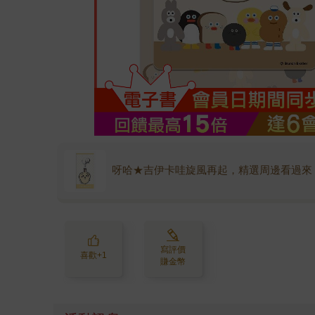
呀哈★吉伊卡哇旋風再起，精選周邊看過來
寫評價
喜歡+1
賺金幣