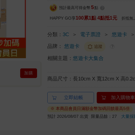
5
預計最高可得金幣
點
?
100累1點 4點抵1元
HAPPY GO享
折抵無
分類：
3C
＞
電子票證
＞
悠遊卡
品牌：
悠遊卡
追蹤
?
相關主題：
悠遊卡大集合
加購
商品尺寸：
長10cm X 寬12cm X 高0.2
立即結帳
加入購物車
※ 本商品會員日滿額金幣加碼回饋最高5倍
預計 2026/08/07 出貨
限量品餘：27
大量採