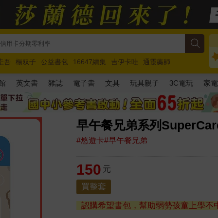
圭吾
楊双子
公益書包
16647續集
吉伊卡哇
通靈藥師
路邊攤新作
馬斯克
玩具總動員5
超慢跑
館
英文書
雜誌
電子書
文具
玩具親子
3C電玩
家
早午餐兄弟系列SuperC
#悠遊卡#早午餐兄弟
150
元
買整套
認購希望書包，幫助弱勢孩童上學不