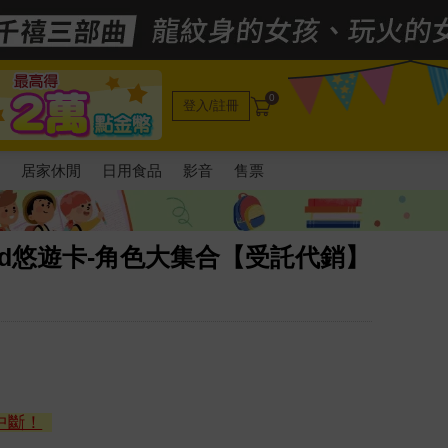
0
登入/註冊
電
居家休閒
日用食品
影音
售票
ard悠遊卡-角色大集合【受託代銷】
中斷！