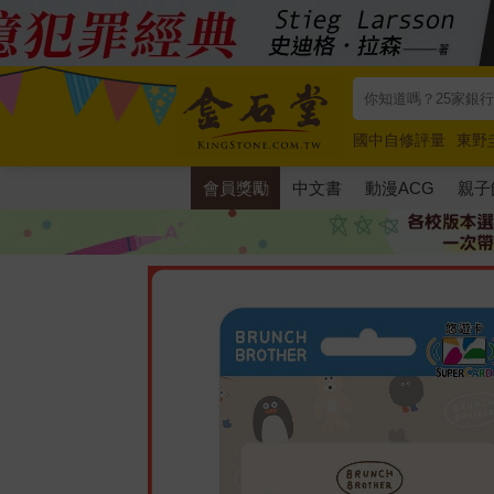
國中自修評量
東野
唯紅花綻放
奧德賽
會員獎勵
中文書
動漫ACG
親子