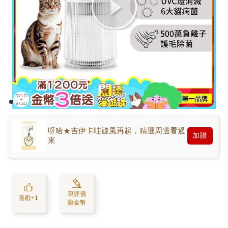
呀哈★吉伊卡哇旋風再起，精選周邊看過
加購
來
寫評價
喜歡+1
賺金幣