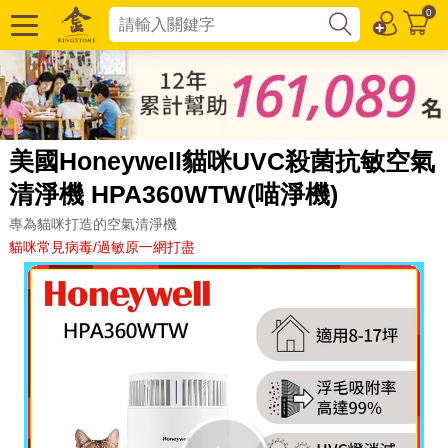
0
美國Honeywell貓咪UVC殺菌抗敏空氣
清淨機 HPA360WTW(喵淨機)
專為貓咪打造的空氣清淨機
貓咪常見病毒/過敏原一網打盡