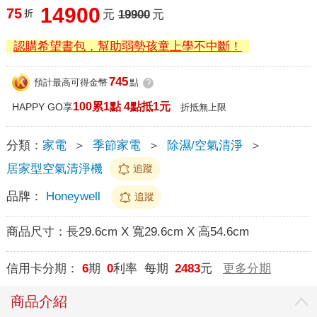
14900
75
折
元
19900
元
認購希望書包，幫助弱勢孩童上學不中斷！
745
預計最高可得金幣
點
?
100累1點 4點抵1元
HAPPY GO享
折抵無上限
分類：
家電
＞
季節家電
＞
除濕/空氣清淨
＞
居家型空氣清淨機
追蹤
品牌：
Honeywell
追蹤
商品尺寸：
長29.6cm X 寬29.6cm X 高54.6cm
信用卡分期：
6
期
0
利率 每期
2483
元
更多分期
商品介紹